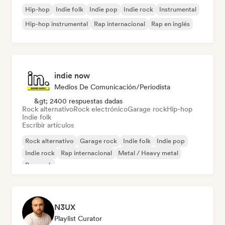
Hip-hop
Indie folk
Indie pop
Indie rock
Instrumental
Hip-hop instrumental
Rap internacional
Rap en inglés
indie now
Medios De Comunicación/Periodista
&gt; 2400 respuestas dadas
Rock alternativo
Rock electrónico
Garage rock
Hip-hop
Indie folk
Escribir artículos
Rock alternativo
Garage rock
Indie folk
Indie pop
Indie rock
Rap internacional
Metal / Heavy metal
Pop rock
N3UX
Playlist Curator