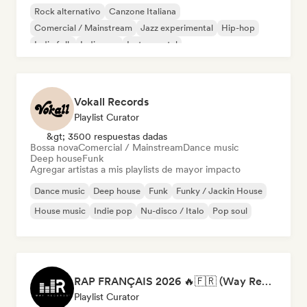
Rock alternativo
Canzone Italiana
Comercial / Mainstream
Jazz experimental
Hip-hop
Indie folk
Indie pop
Instrumental
Vokall Records
Playlist Curator
&gt; 3500 respuestas dadas
Bossa nova
Comercial / Mainstream
Dance music
Deep house
Funk
Agregar artistas a mis playlists de mayor impacto
Dance music
Deep house
Funk
Funky / Jackin House
House music
Indie pop
Nu-disco / Italo
Pop soul
RAP FRANÇAIS 2026 🔥🇫🇷 (Way Records)
Playlist Curator