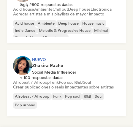
&gt; 2800 respuestas dadas
Acid house
Ambiente
Chill out
Deep house
Electrónica
Agregar artistas a mis playlists de mayor impacto
Acid house
Ambiente
Deep house
House music
Indie Dance
Melodic & Progressive House
Minimal
Organic House / Downtempo
NUEVO
Zhakira Razhé
Social Media Influencer
< 100 respuestas dadas
Afrobeat / Afropop
Funk
Pop soul
R&B
Soul
Crear publicaciones o reels impactantes sobre artistas
Afrobeat / Afropop
Funk
Pop soul
R&B
Soul
Pop urbano