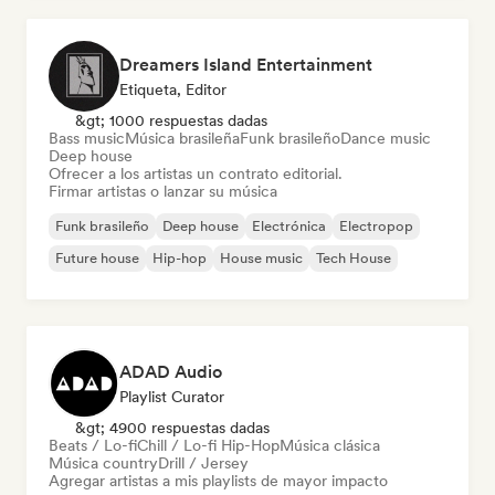
Dreamers Island Entertainment
Etiqueta, Editor
&gt; 1000 respuestas dadas
Bass music
Música brasileña
Funk brasileño
Dance music
Deep house
Ofrecer a los artistas un contrato editorial.
Firmar artistas o lanzar su música
Funk brasileño
Deep house
Electrónica
Electropop
Future house
Hip-hop
House music
Tech House
ADAD Audio
Playlist Curator
&gt; 4900 respuestas dadas
Beats / Lo-fi
Chill / Lo-fi Hip-Hop
Música clásica
Música country
Drill / Jersey
Agregar artistas a mis playlists de mayor impacto