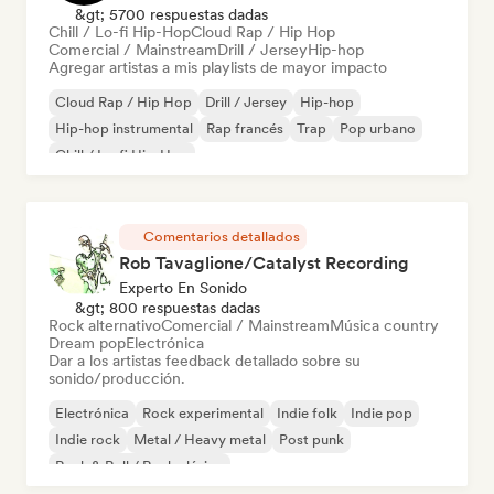
&gt; 5700 respuestas dadas
Chill / Lo-fi Hip-Hop
Cloud Rap / Hip Hop
Comercial / Mainstream
Drill / Jersey
Hip-hop
Agregar artistas a mis playlists de mayor impacto
Cloud Rap / Hip Hop
Drill / Jersey
Hip-hop
Hip-hop instrumental
Rap francés
Trap
Pop urbano
Chill / Lo-fi Hip-Hop
Comentarios detallados
Rob Tavaglione/Catalyst Recording
Experto En Sonido
&gt; 800 respuestas dadas
Rock alternativo
Comercial / Mainstream
Música country
Dream pop
Electrónica
Dar a los artistas feedback detallado sobre su
sonido/producción.
Electrónica
Rock experimental
Indie folk
Indie pop
Indie rock
Metal / Heavy metal
Post punk
Rock & Roll / Rock clásico