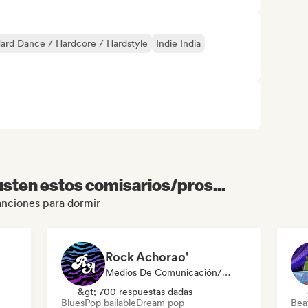
ard Dance / Hardcore / Hardstyle
Indie India
sten estos comisarios/pros...
Canciones para dormir
Rock Achorao'
Medios De Comunicación/Periodista
&gt; 700 respuestas dadas
Blues
Pop bailable
Dream pop
Beat