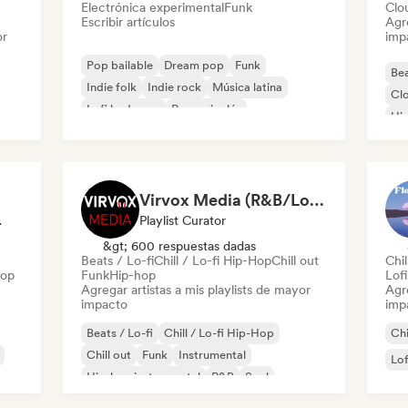
Electrónica experimental
Funk
Clo
Escribir artículos
Agre
or
imp
Pop bailable
Dream pop
Funk
Bea
Indie folk
Indie rock
Música latina
Cl
Lofi bedroom
Rap en inglés
Hi
Ins
Virvox Media (R&B/Lo-Fi/Funk)
odista
Playlist Curator
&gt; 600 respuestas dadas
Beats / Lo-fi
Chill / Lo-fi Hip-Hop
Chill out
Chil
Hop
Funk
Hip-hop
Lof
Agregar artistas a mis playlists de mayor
Agre
impacto
imp
Beats / Lo-fi
Chill / Lo-fi Hip-Hop
Chi
Chill out
Funk
Instrumental
Lo
Hip-hop instrumental
R&B
Soul