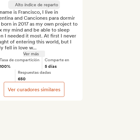
Alto índice de reparto
ame is Francisco, I live in 
entina and Canciones para dormir 
born in 2017 as my own project to 
x my mind and be able to sleep 
 I needed it most. At first I never 
ght of entering this world, but I 
ly fell in love w...
Ver más
Tasa de compartición
Comparte en
100%
5 días
Respuestas dadas
650
Ver curadores similares