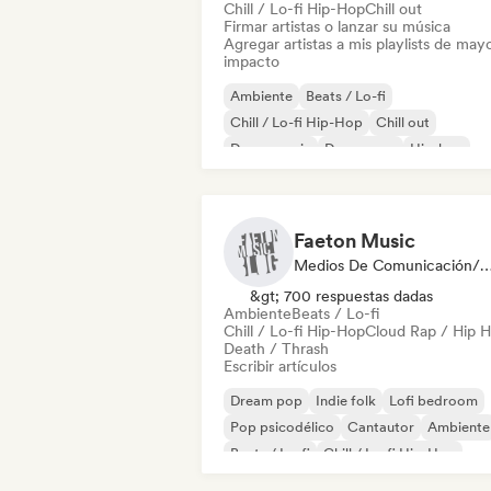
Chill / Lo-fi Hip-Hop
Chill out
Firmar artistas o lanzar su música
Agregar artistas a mis playlists de may
impacto
Ambiente
Beats / Lo-fi
Chill / Lo-fi Hip-Hop
Chill out
Dance music
Dream pop
Hip-hop
Instrumental
Faeton Music
Medios De Comunicación/Peri
&gt; 700 respuestas dadas
Ambiente
Beats / Lo-fi
Chill / Lo-fi Hip-Hop
Cloud Rap / Hip 
Death / Thrash
Escribir artículos
Dream pop
Indie folk
Lofi bedroom
Pop psicodélico
Cantautor
Ambiente
Beats / Lo-fi
Chill / Lo-fi Hip-Hop