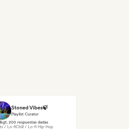
Stoned Vibes🍃
Playlist Curator
&gt; 200 respuestas dadas
s / Lo-fi
Chill / Lo-fi Hip-Hop