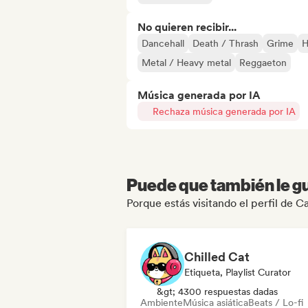
No quieren recibir...
Dancehall
Death / Thrash
Grime
H
Metal / Heavy metal
Reggaeton
Música generada por IA
Rechaza música generada por IA
Puede que también le gu
Porque estás visitando el perfil de 
Chilled Cat
Etiqueta, Playlist Curator
&gt; 4300 respuestas dadas
Ambiente
Música asiática
Beats / Lo-fi