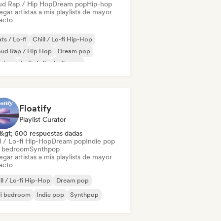
ud Rap / Hip Hop
Dream pop
Hip-hop
gar artistas a mis playlists de mayor
acto
ts / Lo-fi
Chill / Lo-fi Hip-Hop
oud Rap / Hip Hop
Dream pop
p-hop
Indie folk
Indie pop
trumental
Floatify
Playlist Curator
&gt; 500 respuestas dadas
l / Lo-fi Hip-Hop
Dream pop
Indie pop
i bedroom
Synthpop
gar artistas a mis playlists de mayor
acto
ll / Lo-fi Hip-Hop
Dream pop
fi bedroom
Indie pop
Synthpop