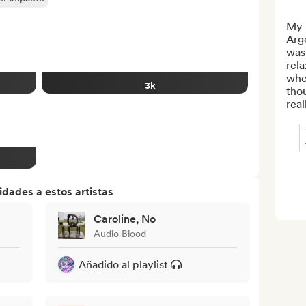
My n
Arg
was 
rela
when
3k
thou
real
dades a estos artistas
Caroline, No
Audio Blood
Añadido al playlist