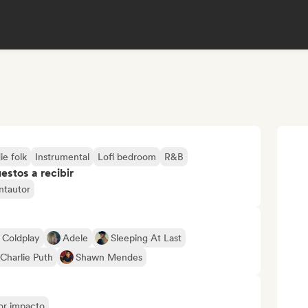
ie folk
Instrumental
Lofi bedroom
R&B
stos a recibir
ntautor
Coldplay
Adele
Sleeping At Last
Charlie Puth
Shawn Mendes
yor impacto