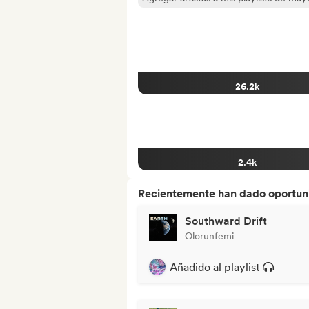
26.2k
2.4k
Recientemente han dado oportuni
Southward Drift
Olorunfemi
Añadido al playlist