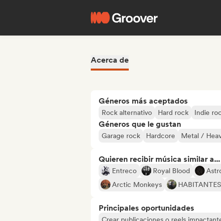
Acerca de
Géneros más aceptados
Rock alternativo
Hard rock
Indie ro
Géneros que le gustan
Garage rock
Hardcore
Metal / Hea
Quieren recibir música similar a...
Entreco
Royal Blood
Astr
Arctic Monkeys
HABITANTES
Principales oportunidades
Crear publicaciones o reels impactante