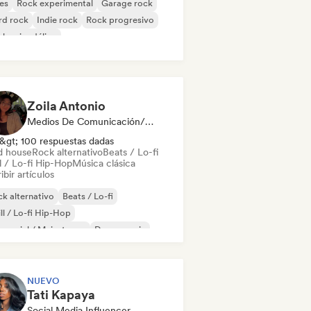
es
Rock experimental
Garage rock
rd rock
Indie rock
Rock progresivo
k psicodélico
k & Roll / Rock clásico
Zoila Antonio
Medios De Comunicación/Periodista
&gt; 100 respuestas dadas
d house
Rock alternativo
Beats / Lo-fi
l / Lo-fi Hip-Hop
Música clásica
ibir artículos
k alternativo
Beats / Lo-fi
ll / Lo-fi Hip-Hop
mercial / Mainstream
Dance music
scoteca
Dream pop
House music
NUEVO
Tati Kapaya
Social Media Influencer