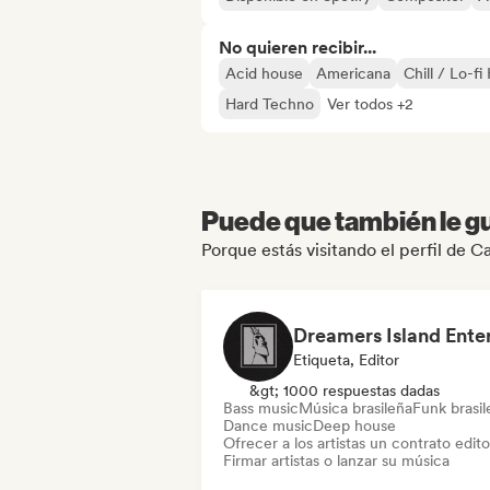
No quieren recibir...
Acid house
Americana
Chill / Lo-f
Hard Techno
Ver todos +2
Puede que también le gu
Porque estás visitando el perfil de C
Etiqueta, Editor
&gt; 1000 respuestas dadas
Bass music
Música brasileña
Funk brasi
Dance music
Deep house
Ofrecer a los artistas un contrato editor
Firmar artistas o lanzar su música