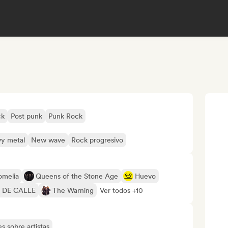
ck
Post punk
Punk Rock
vy metal
New wave
Rock progresivo
omelia
Queens of the Stone Age
Huevo
 DE CALLE
The Warning
Ver todos +10
s sobre artistas