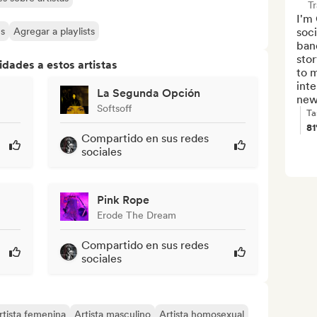
T
I'm
es
Agregar a playlists
soci
band
sto
dades a estos artistas
to 
inte
La Segunda Opción
new
Softsoff
Ta
8
Compartido en sus redes
sociales
Pink Rope
Erode The Dream
Compartido en sus redes
sociales
rtista femenina
Artista masculino
Artista homosexual