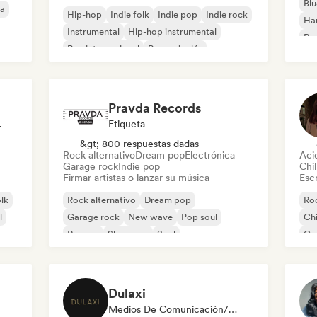
Blu
ca
Hip-hop
Indie folk
Indie pop
Indie rock
Ha
Instrumental
Hip-hop instrumental
Roc
Rap internacional
Rap en inglés
Roc
Pravda Records
odista
Etiqueta
&gt; 800 respuestas dadas
Rock alternativo
Dream pop
Electrónica
Aci
Garage rock
Indie pop
Chil
Firmar artistas o lanzar su música
Escr
olk
Rock alternativo
Dream pop
Roc
l
Garage rock
New wave
Pop soul
Chi
Reggae
Shoegaze
Soul
Co
Di
Dulaxi
Medios De Comunicación/Periodista