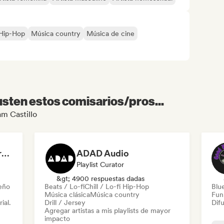
i Hip-Hop
Música country
Música de cine
sten estos comisarios/pros...
am Castillo
Dreamers Island Entertainment
ADAD Audio
Playlist Curator
&gt; 4900 respuestas dadas
leño
Beats / Lo-fi
Chill / Lo-fi Hip-Hop
Blu
Música clásica
Música country
Fun
ial.
Drill / Jersey
Difu
Agregar artistas a mis playlists de mayor
impacto