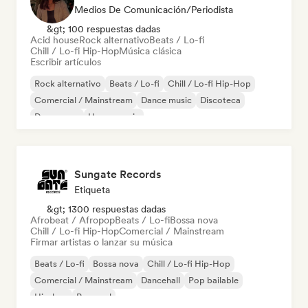
Medios De Comunicación/Periodista
&gt; 100 respuestas dadas
Acid house
Rock alternativo
Beats / Lo-fi
Chill / Lo-fi Hip-Hop
Música clásica
Escribir artículos
Rock alternativo
Beats / Lo-fi
Chill / Lo-fi Hip-Hop
Comercial / Mainstream
Dance music
Discoteca
Dream pop
House music
Sungate Records
Etiqueta
&gt; 1300 respuestas dadas
Afrobeat / Afropop
Beats / Lo-fi
Bossa nova
Chill / Lo-fi Hip-Hop
Comercial / Mainstream
Firmar artistas o lanzar su música
Beats / Lo-fi
Bossa nova
Chill / Lo-fi Hip-Hop
Comercial / Mainstream
Dancehall
Pop bailable
Hip-hop
Pop soul