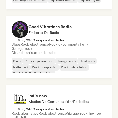
Good Vibrations Radio
Emisoras De Radio
&gt; 2900 respuestas dadas
Blues
Rock electrónico
Rock experimental
Funk
Garage rock
Difundir artistas en la radio
Blues
Rock experimental
Garage rock
Hard rock
Indie rock
Rock progresivo
Rock psicodélico
Rock & Roll / Rock clásico
indie now
Medios De Comunicación/Periodista
&gt; 2400 respuestas dadas
Rock alternativo
Rock electrónico
Garage rock
Hip-hop
Indie folk