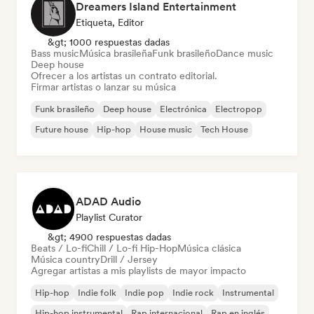
Dreamers Island Entertainment
Etiqueta, Editor
&gt; 1000 respuestas dadas
Bass music
Música brasileña
Funk brasileño
Dance music
Deep house
Ofrecer a los artistas un contrato editorial.
Firmar artistas o lanzar su música
Funk brasileño
Deep house
Electrónica
Electropop
Future house
Hip-hop
House music
Tech House
ADAD Audio
Playlist Curator
&gt; 4900 respuestas dadas
Beats / Lo-fi
Chill / Lo-fi Hip-Hop
Música clásica
Música country
Drill / Jersey
Agregar artistas a mis playlists de mayor impacto
Hip-hop
Indie folk
Indie pop
Indie rock
Instrumental
Hip-hop instrumental
Rap internacional
Rap en inglés