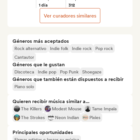
1 día
312
Ver curadores similares
Géneros más aceptados
Rock alternativo
Indie folk
Indie rock
Pop rock
Cantautor
Géneros que le gustan
Discoteca
Indie pop
Pop Punk
Shoegaze
Géneros que también están dispuestos a recibir
Piano solo
Quieren recibir música similar a...
The Killers
Modest Mouse
Tame Impala
The Strokes
Neon Indian
Pixies
Principales oportunidades
Firmar artistas o lanzar su música