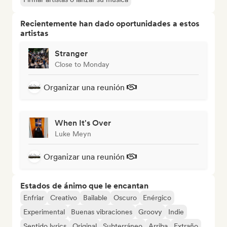
Recientemente han dado oportunidades a estos
artistas
Stranger
Close to Monday
Organizar una reunión
When It's Over
Luke Meyn
Organizar una reunión
Estados de ánimo que le encantan
Enfriar
Creativo
Bailable
Oscuro
Enérgico
Experimental
Buenas vibraciones
Groovy
Indie
Sentido lyrics
Original
Subterráneo
Arriba
Extraño