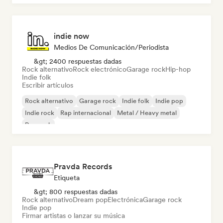
indie now
Medios De Comunicación/Periodista
&gt; 2400 respuestas dadas
Rock alternativo
Rock electrónico
Garage rock
Hip-hop
Indie folk
Escribir artículos
Rock alternativo
Garage rock
Indie folk
Indie pop
Indie rock
Rap internacional
Metal / Heavy metal
Pop rock
Pravda Records
Etiqueta
&gt; 800 respuestas dadas
Rock alternativo
Dream pop
Electrónica
Garage rock
Indie pop
Firmar artistas o lanzar su música