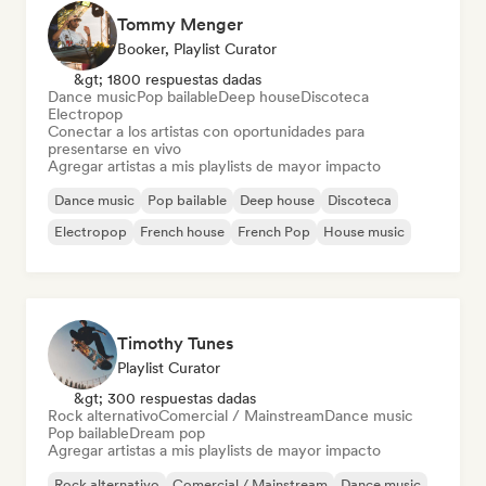
Tommy Menger
Booker, Playlist Curator
&gt; 1800 respuestas dadas
Dance music
Pop bailable
Deep house
Discoteca
Electropop
Conectar a los artistas con oportunidades para
presentarse en vivo
Agregar artistas a mis playlists de mayor impacto
Dance music
Pop bailable
Deep house
Discoteca
Electropop
French house
French Pop
House music
Timothy Tunes
Playlist Curator
&gt; 300 respuestas dadas
Rock alternativo
Comercial / Mainstream
Dance music
Pop bailable
Dream pop
Agregar artistas a mis playlists de mayor impacto
Rock alternativo
Comercial / Mainstream
Dance music