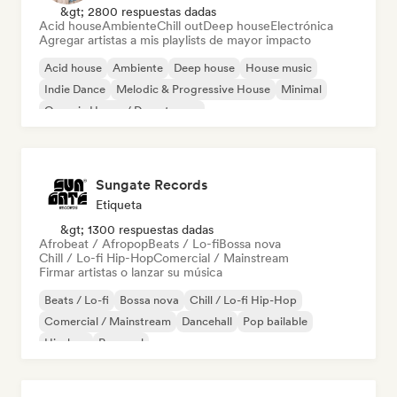
&gt; 2800 respuestas dadas
Acid house
Ambiente
Chill out
Deep house
Electrónica
Agregar artistas a mis playlists de mayor impacto
Acid house
Ambiente
Deep house
House music
Indie Dance
Melodic & Progressive House
Minimal
Organic House / Downtempo
Sungate Records
Etiqueta
&gt; 1300 respuestas dadas
Afrobeat / Afropop
Beats / Lo-fi
Bossa nova
Chill / Lo-fi Hip-Hop
Comercial / Mainstream
Firmar artistas o lanzar su música
Beats / Lo-fi
Bossa nova
Chill / Lo-fi Hip-Hop
Comercial / Mainstream
Dancehall
Pop bailable
Hip-hop
Pop soul