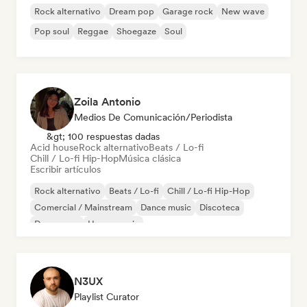
Rock alternativo
Dream pop
Garage rock
New wave
Pop soul
Reggae
Shoegaze
Soul
Zoila Antonio
Medios De Comunicación/Periodista
&gt; 100 respuestas dadas
Acid house
Rock alternativo
Beats / Lo-fi
Chill / Lo-fi Hip-Hop
Música clásica
Escribir artículos
Rock alternativo
Beats / Lo-fi
Chill / Lo-fi Hip-Hop
Comercial / Mainstream
Dance music
Discoteca
Dream pop
House music
N3UX
Playlist Curator