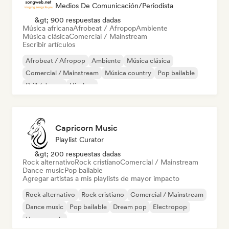
Medios De Comunicación/Periodista
&gt; 900 respuestas dadas
Música africana
Afrobeat / Afropop
Ambiente
Música clásica
Comercial / Mainstream
Escribir artículos
Afrobeat / Afropop
Ambiente
Música clásica
Comercial / Mainstream
Música country
Pop bailable
Drill / Jersey
Hip-hop
Capricorn Music
Playlist Curator
&gt; 200 respuestas dadas
Rock alternativo
Rock cristiano
Comercial / Mainstream
Dance music
Pop bailable
Agregar artistas a mis playlists de mayor impacto
Rock alternativo
Rock cristiano
Comercial / Mainstream
Dance music
Pop bailable
Dream pop
Electropop
House music