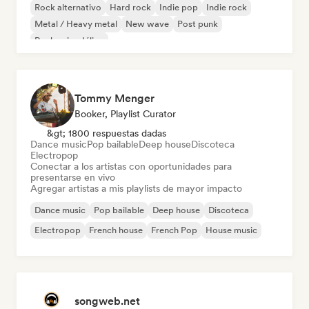
Rock alternativo
Hard rock
Indie pop
Indie rock
Metal / Heavy metal
New wave
Post punk
Rock psicodélico
Tommy Menger
Booker, Playlist Curator
&gt; 1800 respuestas dadas
Dance music
Pop bailable
Deep house
Discoteca
Electropop
Conectar a los artistas con oportunidades para
presentarse en vivo
Agregar artistas a mis playlists de mayor impacto
Dance music
Pop bailable
Deep house
Discoteca
Electropop
French house
French Pop
House music
songweb.net