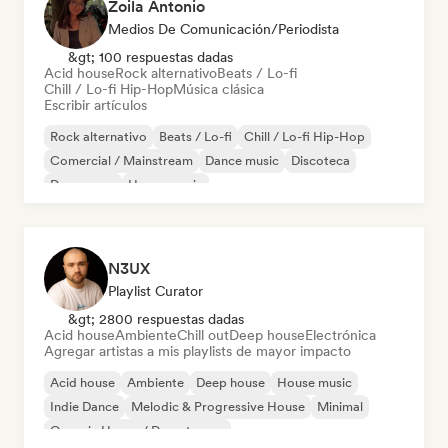
Zoila Antonio
Medios De Comunicación/Periodista
&gt; 100 respuestas dadas
Acid house
Rock alternativo
Beats / Lo-fi
Chill / Lo-fi Hip-Hop
Música clásica
Escribir artículos
Rock alternativo
Beats / Lo-fi
Chill / Lo-fi Hip-Hop
Comercial / Mainstream
Dance music
Discoteca
Dream pop
House music
N3UX
Playlist Curator
&gt; 2800 respuestas dadas
Acid house
Ambiente
Chill out
Deep house
Electrónica
Agregar artistas a mis playlists de mayor impacto
Acid house
Ambiente
Deep house
House music
Indie Dance
Melodic & Progressive House
Minimal
Organic House / Downtempo