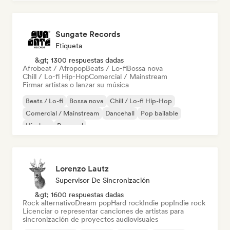
Sungate Records
Etiqueta
&gt; 1300 respuestas dadas
Afrobeat / Afropop
Beats / Lo-fi
Bossa nova
Chill / Lo-fi Hip-Hop
Comercial / Mainstream
Firmar artistas o lanzar su música
Beats / Lo-fi
Bossa nova
Chill / Lo-fi Hip-Hop
Comercial / Mainstream
Dancehall
Pop bailable
Hip-hop
Pop soul
Lorenzo Lautz
Supervisor De Sincronización
&gt; 1600 respuestas dadas
Rock alternativo
Dream pop
Hard rock
Indie pop
Indie rock
Licenciar o representar canciones de artistas para
sincronización de proyectos audiovisuales