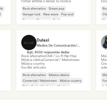
Firmar artistas o lanzar su música
Escr
olk
Rock alternativo
Dream pop
Roc
l
Garage rock
New wave
Pop soul
Chi
Reggae
Shoegaze
Soul
Co
Di
Dulaxi
Medios De Comunicación/Periodista
&gt; 3000 respuestas dadas
Rock alternativo
Chill / Lo-fi Hip-Hop
Mús
Música clásica
Comercial / Mainstream
Mús
Música country
Cre
Escribir artículos
sobr
Rock alternativo
Música clásica
Mús
Comercial / Mainstream
Música country
Fu
Dub
Funk
Hardcore
Hip-hop
Ind