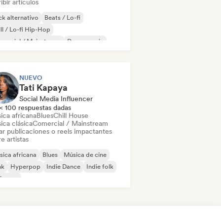
ibir artículos
k alternativo
Beats / Lo-fi
ll / Lo-fi Hip-Hop
mercial / Mainstream
Dance music
scoteca
Dream pop
House music
NUEVO
Tati Kapaya
Social Media Influencer
< 100 respuestas dadas
ica africana
Blues
Chill House
ica clásica
Comercial / Mainstream
ar publicaciones o reels impactantes
e artistas
ica africana
Blues
Música de cine
nk
Hyperpop
Indie Dance
Indie folk
ie pop