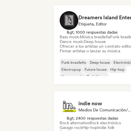
Etiqueta, Editor
&gt; 1000 respuestas dadas
Bass music
Música brasileña
Funk brasi
Dance music
Deep house
Ofrecer a los artistas un contrato editor
Firmar artistas o lanzar su música
Funk brasileño
Deep house
Electróni
Electropop
Future house
Hip-hop
House music
Tech House
indie now
Medios De Comunicación/Peri
&gt; 2400 respuestas dadas
Rock alternativo
Rock electrónico
Garage rock
Hip-hop
Indie folk