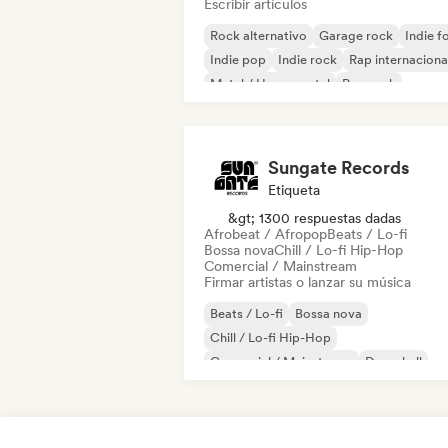
Escribir artículos
Rock alternativo
Garage rock
Indie f
Indie pop
Indie rock
Rap internaciona
Metal / Heavy metal
Pop rock
Sungate Records
Etiqueta
&gt; 1300 respuestas dadas
Afrobeat / Afropop
Beats / Lo-fi
Bossa nova
Chill / Lo-fi Hip-Hop
Comercial / Mainstream
Firmar artistas o lanzar su música
Beats / Lo-fi
Bossa nova
Chill / Lo-fi Hip-Hop
Comercial / Mainstream
Dancehall
Pop bailable
Hip-hop
Pop soul