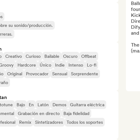
Ball
fou
Kic
os
Dire
sobre su sonido/producción.
Dif
and 
rreras.
The 
n
(ma.
o
Creativo
Curioso
Bailable
Oscuro
Offbeat
Groovy
Hardcore
Único
Indie
Intenso
Lo-fi
ño
Original
Provocador
Sensual
Sorprendente
raño
tan
totune
Bajo
En
Latón
Demos
Guitarra eléctrica
umental
Grabación en directo
Baja fidelidad
fesional
Remix
Sintetizadores
Todos los soportes