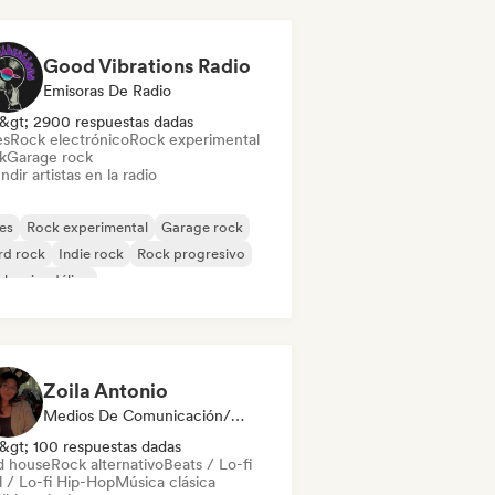
Good Vibrations Radio
Emisoras De Radio
&gt; 2900 respuestas dadas
es
Rock electrónico
Rock experimental
k
Garage rock
ndir artistas en la radio
es
Rock experimental
Garage rock
rd rock
Indie rock
Rock progresivo
k psicodélico
k & Roll / Rock clásico
Zoila Antonio
Medios De Comunicación/Periodista
&gt; 100 respuestas dadas
d house
Rock alternativo
Beats / Lo-fi
l / Lo-fi Hip-Hop
Música clásica