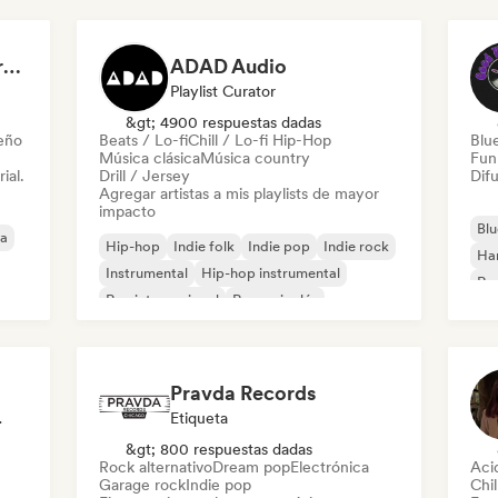
Dreamers Island Entertainment
ADAD Audio
Playlist Curator
&gt; 4900 respuestas dadas
leño
Beats / Lo-fi
Chill / Lo-fi Hip-Hop
Blu
Música clásica
Música country
Fun
ial.
Drill / Jersey
Difu
Agregar artistas a mis playlists de mayor
impacto
Blu
ca
Hip-hop
Indie folk
Indie pop
Indie rock
Ha
Instrumental
Hip-hop instrumental
Roc
Rap internacional
Rap en inglés
Roc
Pravda Records
odista
Etiqueta
&gt; 800 respuestas dadas
Rock alternativo
Dream pop
Electrónica
Aci
Garage rock
Indie pop
Chil