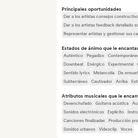
Principales oportunidades
Dar a los artistas consejos constructiv
Dar a los artistas feedback detallado 
Representar artistas y gestionar sus ca
Estados de ánimo que le encanta
Auténtico
Pegadizo
Contemporáne
Downbeat
Enérgico
Experimental
Sentido lyrics
Melancolía
De ensue
Subterráneo
Cautivador
Arriba
Ext
Atributos musicales que le encan
Desenchufado
Guitarra acústica
Au
Sonidos electrónicos
Explícito
Instr
Canciones finalizadas
Producción pro
Sonidos urbanos
Videoclip
Voces