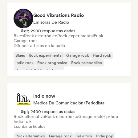
Good Vibrations Radio
Emisoras De Radio
&gt; 2900 respuestas dadas
Blues
Rock electrónico
Rock experimental
Funk
Garage rock
Difundir artistas en la radio
Blues
Rock experimental
Garage rock
Hard rock
Indie rock
Rock progresivo
Rock psicodélico
Rock & Roll / Rock clásico
indie now
Medios De Comunicación/Periodista
&gt; 2400 respuestas dadas
Rock alternativo
Rock electrónico
Garage rock
Hip-hop
Indie folk
Escribir artículos
Rock alternativo
Garage rock
Indie folk
Indie pop