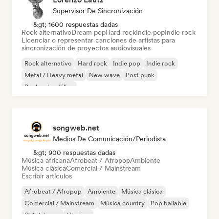
Supervisor De Sincronización
&gt; 1600 respuestas dadas
Rock alternativo
Dream pop
Hard rock
Indie pop
Indie rock
Licenciar o representar canciones de artistas para
sincronización de proyectos audiovisuales
Rock alternativo
Hard rock
Indie pop
Indie rock
Metal / Heavy metal
New wave
Post punk
Rock psicodélico
songweb.net
Medios De Comunicación/Periodista
&gt; 900 respuestas dadas
Música africana
Afrobeat / Afropop
Ambiente
Música clásica
Comercial / Mainstream
Escribir artículos
Afrobeat / Afropop
Ambiente
Música clásica
Comercial / Mainstream
Música country
Pop bailable
Drill / Jersey
Hip-hop