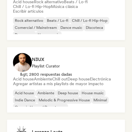
Acid house
Rock alternativo
Beats / Lo-fi
Chill / Lo-fi Hip-Hop
Música clásica
Escribir artículos
Rock alternativo
Beats / Lo-fi
Chill / Lo-fi Hip-Hop
Comercial / Mainstream
Dance music
Discoteca
Dream pop
House music
N3UX
Playlist Curator
&gt; 2800 respuestas dadas
Acid house
Ambiente
Chill out
Deep house
Electrónica
Agregar artistas a mis playlists de mayor impacto
Acid house
Ambiente
Deep house
House music
Indie Dance
Melodic & Progressive House
Minimal
Organic House / Downtempo
Lorenzo Lautz