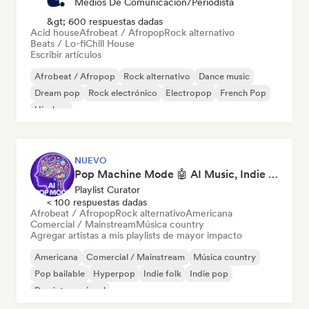
Medios De Comunicación/Periodista
&gt; 600 respuestas dadas
Acid house
Afrobeat / Afropop
Rock alternativo
Beats / Lo-fi
Chill House
Escribir artículos
Afrobeat / Afropop
Rock alternativo
Dance music
Dream pop
Rock electrónico
Electropop
French Pop
Hip-hop
NUEVO
Pop Machine Mode 🤖 AI Music, Indie Pop & Dream Pop
Playlist Curator
< 100 respuestas dadas
Afrobeat / Afropop
Rock alternativo
Americana
Comercial / Mainstream
Música country
Agregar artistas a mis playlists de mayor impacto
Americana
Comercial / Mainstream
Música country
Pop bailable
Hyperpop
Indie folk
Indie pop
Pop internacional