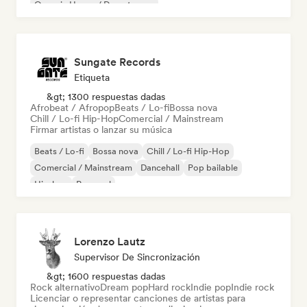
Organic House / Downtempo
Sungate Records
Etiqueta
&gt; 1300 respuestas dadas
Afrobeat / Afropop
Beats / Lo-fi
Bossa nova
Chill / Lo-fi Hip-Hop
Comercial / Mainstream
Firmar artistas o lanzar su música
Beats / Lo-fi
Bossa nova
Chill / Lo-fi Hip-Hop
Comercial / Mainstream
Dancehall
Pop bailable
Hip-hop
Pop soul
Lorenzo Lautz
Supervisor De Sincronización
&gt; 1600 respuestas dadas
Rock alternativo
Dream pop
Hard rock
Indie pop
Indie rock
Licenciar o representar canciones de artistas para