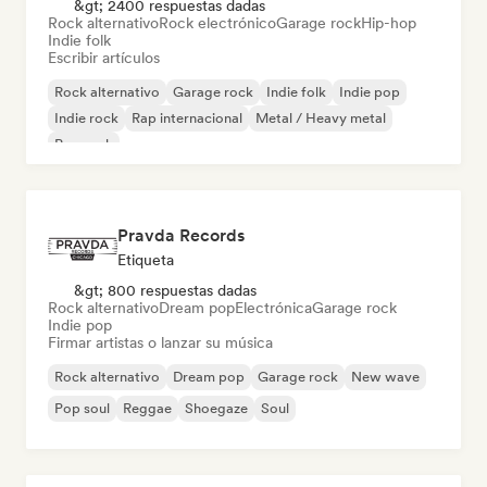
&gt; 2400 respuestas dadas
Rock alternativo
Rock electrónico
Garage rock
Hip-hop
Indie folk
Escribir artículos
Rock alternativo
Garage rock
Indie folk
Indie pop
Indie rock
Rap internacional
Metal / Heavy metal
Pop rock
Pravda Records
Etiqueta
&gt; 800 respuestas dadas
Rock alternativo
Dream pop
Electrónica
Garage rock
Indie pop
Firmar artistas o lanzar su música
Rock alternativo
Dream pop
Garage rock
New wave
Pop soul
Reggae
Shoegaze
Soul