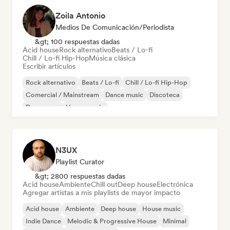
Zoila Antonio
Medios De Comunicación/Periodista
&gt; 100 respuestas dadas
Acid house
Rock alternativo
Beats / Lo-fi
Chill / Lo-fi Hip-Hop
Música clásica
Escribir artículos
Rock alternativo
Beats / Lo-fi
Chill / Lo-fi Hip-Hop
Comercial / Mainstream
Dance music
Discoteca
Dream pop
House music
N3UX
Playlist Curator
&gt; 2800 respuestas dadas
Acid house
Ambiente
Chill out
Deep house
Electrónica
Agregar artistas a mis playlists de mayor impacto
Acid house
Ambiente
Deep house
House music
Indie Dance
Melodic & Progressive House
Minimal