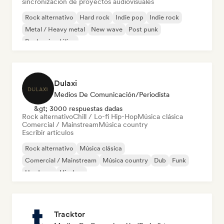
sincronización de proyectos audiovisuales
Rock alternativo
Hard rock
Indie pop
Indie rock
Metal / Heavy metal
New wave
Post punk
Rock psicodélico
Dulaxi
Medios De Comunicación/Periodista
&gt; 3000 respuestas dadas
Rock alternativo
Chill / Lo-fi Hip-Hop
Música clásica
Comercial / Mainstream
Música country
Escribir artículos
Rock alternativo
Música clásica
Comercial / Mainstream
Música country
Dub
Funk
Hardcore
Hip-hop
Tracktor