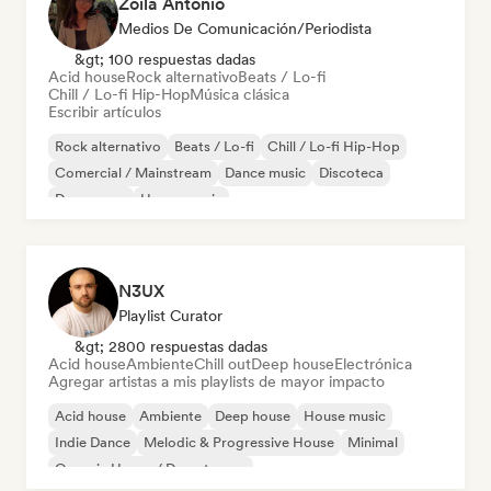
Zoila Antonio
Medios De Comunicación/Periodista
&gt; 100 respuestas dadas
Acid house
Rock alternativo
Beats / Lo-fi
Chill / Lo-fi Hip-Hop
Música clásica
Escribir artículos
Rock alternativo
Beats / Lo-fi
Chill / Lo-fi Hip-Hop
Comercial / Mainstream
Dance music
Discoteca
Dream pop
House music
N3UX
Playlist Curator
&gt; 2800 respuestas dadas
Acid house
Ambiente
Chill out
Deep house
Electrónica
Agregar artistas a mis playlists de mayor impacto
Acid house
Ambiente
Deep house
House music
Indie Dance
Melodic & Progressive House
Minimal
Organic House / Downtempo