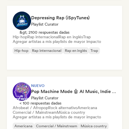
Depressing Rap (iSpyTunes)
Playlist Curator
&gt; 2100 respuestas dadas
Hip-hop
Rap internacional
Rap en inglés
Trap
Agregar artistas a mis playlists de mayor impacto
Hip-hop
Rap internacional
Rap en inglés
Trap
NUEVO
Pop Machine Mode 🤖 AI Music, Indie Pop & Dream Pop
Playlist Curator
< 100 respuestas dadas
Afrobeat / Afropop
Rock alternativo
Americana
Comercial / Mainstream
Música country
Agregar artistas a mis playlists de mayor impacto
Americana
Comercial / Mainstream
Música country