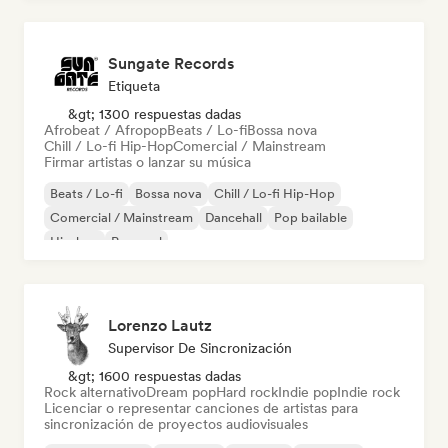
Sungate Records
Etiqueta
&gt; 1300 respuestas dadas
Afrobeat / Afropop
Beats / Lo-fi
Bossa nova
Chill / Lo-fi Hip-Hop
Comercial / Mainstream
Firmar artistas o lanzar su música
Beats / Lo-fi
Bossa nova
Chill / Lo-fi Hip-Hop
Comercial / Mainstream
Dancehall
Pop bailable
Hip-hop
Pop soul
Lorenzo Lautz
Supervisor De Sincronización
&gt; 1600 respuestas dadas
Rock alternativo
Dream pop
Hard rock
Indie pop
Indie rock
Licenciar o representar canciones de artistas para
sincronización de proyectos audiovisuales