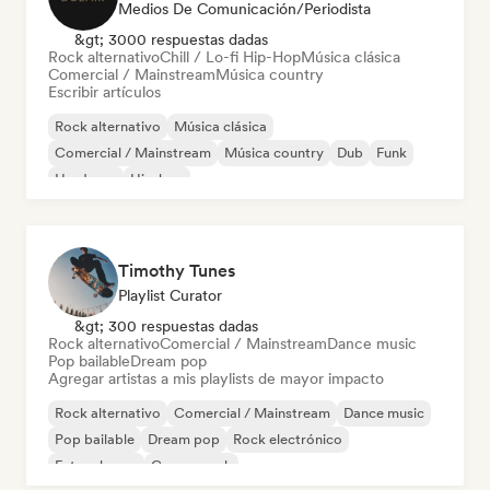
Medios De Comunicación/Periodista
&gt; 3000 respuestas dadas
Rock alternativo
Chill / Lo-fi Hip-Hop
Música clásica
Comercial / Mainstream
Música country
Escribir artículos
Rock alternativo
Música clásica
Comercial / Mainstream
Música country
Dub
Funk
Hardcore
Hip-hop
Timothy Tunes
Playlist Curator
&gt; 300 respuestas dadas
Rock alternativo
Comercial / Mainstream
Dance music
Pop bailable
Dream pop
Agregar artistas a mis playlists de mayor impacto
Rock alternativo
Comercial / Mainstream
Dance music
Pop bailable
Dream pop
Rock electrónico
Future house
Garage rock