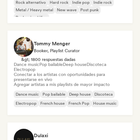
Rock alternativo
Hard rock
Indie pop
Indie rock
Metal / Heavy metal
New wave
Post punk
Rock psicodélico
Tommy Menger
Booker, Playlist Curator
&gt; 1800 respuestas dadas
Dance music
Pop bailable
Deep house
Discoteca
Electropop
Conectar a los artistas con oportunidades para
presentarse en vivo
Agregar artistas a mis playlists de mayor impacto
Dance music
Pop bailable
Deep house
Discoteca
Electropop
French house
French Pop
House music
Dulaxi