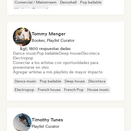
Comercial / Mainstream
Dancehall
Pop bailable
Hip-hop
Pop soul
Tommy Menger
Booker, Playlist Curator
&gt; 1800 respuestas dadas
Dance music
Pop bailable
Deep house
Discoteca
Electropop
Conectar a los artistas con oportunidades para
presentarse en vivo
Agregar artistas a mis playlists de mayor impacto
Dance music
Pop bailable
Deep house
Discoteca
Electropop
French house
French Pop
House music
Timothy Tunes
Playlist Curator