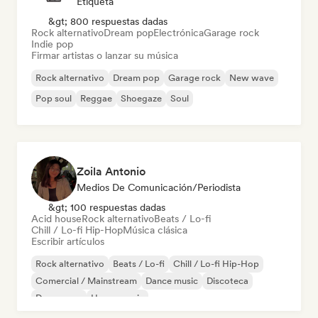
Etiqueta
&gt; 800 respuestas dadas
Rock alternativo
Dream pop
Electrónica
Garage rock
Indie pop
Firmar artistas o lanzar su música
Rock alternativo
Dream pop
Garage rock
New wave
Pop soul
Reggae
Shoegaze
Soul
Zoila Antonio
Medios De Comunicación/Periodista
&gt; 100 respuestas dadas
Acid house
Rock alternativo
Beats / Lo-fi
Chill / Lo-fi Hip-Hop
Música clásica
Escribir artículos
Rock alternativo
Beats / Lo-fi
Chill / Lo-fi Hip-Hop
Comercial / Mainstream
Dance music
Discoteca
Dream pop
House music