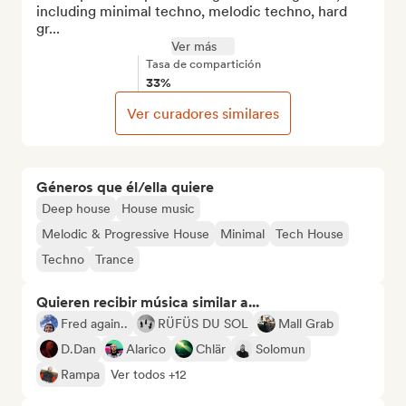
including minimal techno, melodic techno, hard 
gr...
Ver más
Tasa de compartición
33%
Ver curadores similares
Géneros que él/ella quiere
Deep house
House music
Melodic & Progressive House
Minimal
Tech House
Techno
Trance
Quieren recibir música similar a...
Fred again..
RÜFÜS DU SOL
Mall Grab
D.Dan
Alarico
Chlär
Solomun
Rampa
Ver todos +12