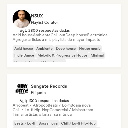
N3UX
Playlist Curator
&gt; 2800 respuestas dadas
Acid house
Ambiente
Chill out
Deep house
Electrónica
Agregar artistas a mis playlists de mayor impacto
Acid house
Ambiente
Deep house
House music
Indie Dance
Melodic & Progressive House
Minimal
Organic House / Downtempo
Sungate Records
Etiqueta
&gt; 1300 respuestas dadas
Afrobeat / Afropop
Beats / Lo-fi
Bossa nova
Chill / Lo-fi Hip-Hop
Comercial / Mainstream
Firmar artistas o lanzar su música
Beats / Lo-fi
Bossa nova
Chill / Lo-fi Hip-Hop