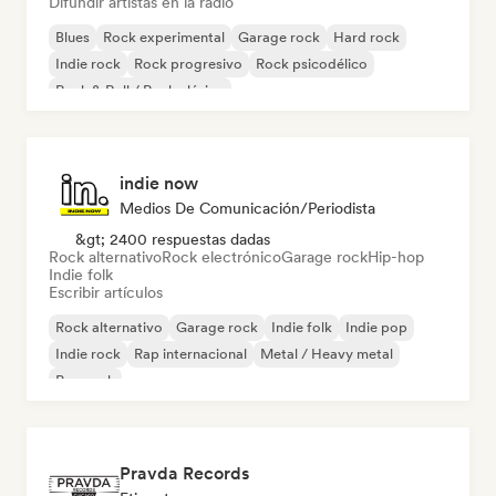
Difundir artistas en la radio
Blues
Rock experimental
Garage rock
Hard rock
Indie rock
Rock progresivo
Rock psicodélico
Rock & Roll / Rock clásico
indie now
Medios De Comunicación/Periodista
&gt; 2400 respuestas dadas
Rock alternativo
Rock electrónico
Garage rock
Hip-hop
Indie folk
Escribir artículos
Rock alternativo
Garage rock
Indie folk
Indie pop
Indie rock
Rap internacional
Metal / Heavy metal
Pop rock
Pravda Records