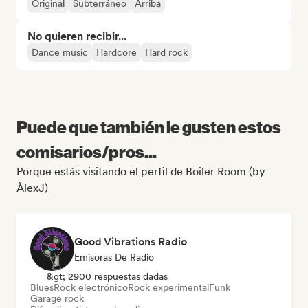
Original
Subterráneo
Arriba
No quieren recibir...
Dance music
Hardcore
Hard rock
Puede que también le gusten estos
comisarios/pros...
Porque estás visitando el perfil de Boiler Room (by
ÀlexJ)
Good Vibrations Radio
Emisoras De Radio
&gt; 2900 respuestas dadas
Blues
Rock electrónico
Rock experimental
Funk
Garage rock