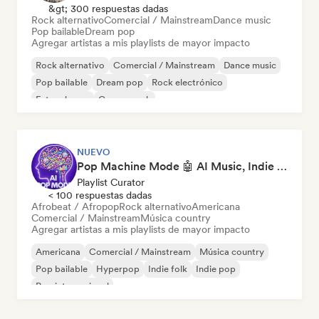
&gt; 300 respuestas dadas
Rock alternativo
Comercial / Mainstream
Dance music
Pop bailable
Dream pop
Agregar artistas a mis playlists de mayor impacto
Rock alternativo
Comercial / Mainstream
Dance music
Pop bailable
Dream pop
Rock electrónico
Future house
Garage rock
NUEVO
Pop Machine Mode 🤖 AI Music, Indie Pop & Dream Pop
Playlist Curator
< 100 respuestas dadas
Afrobeat / Afropop
Rock alternativo
Americana
Comercial / Mainstream
Música country
Agregar artistas a mis playlists de mayor impacto
Americana
Comercial / Mainstream
Música country
Pop bailable
Hyperpop
Indie folk
Indie pop
Pop internacional