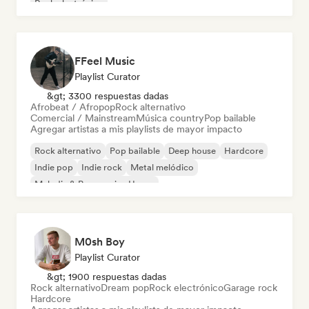
Rock electrónico
FFeel Music
Playlist Curator
&gt; 3300 respuestas dadas
Afrobeat / Afropop
Rock alternativo
Comercial / Mainstream
Música country
Pop bailable
Agregar artistas a mis playlists de mayor impacto
Rock alternativo
Pop bailable
Deep house
Hardcore
Indie pop
Indie rock
Metal melódico
Melodic & Progressive House
M0sh Boy
Playlist Curator
&gt; 1900 respuestas dadas
Rock alternativo
Dream pop
Rock electrónico
Garage rock
Hardcore