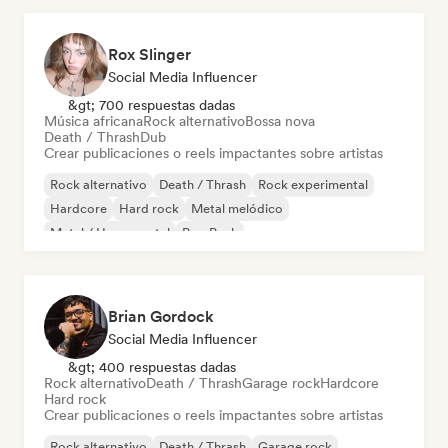
Rox Slinger
Social Media Influencer
&gt; 700 respuestas dadas
Música africana
Rock alternativo
Bossa nova
Death / Thrash
Dub
Crear publicaciones o reels impactantes sobre artistas
Rock alternativo
Death / Thrash
Rock experimental
Hardcore
Hard rock
Metal melódico
Metal / Heavy metal
Pop Punk
Brian Gordock
Social Media Influencer
&gt; 400 respuestas dadas
Rock alternativo
Death / Thrash
Garage rock
Hardcore
Hard rock
Crear publicaciones o reels impactantes sobre artistas
Rock alternativo
Death / Thrash
Garage rock