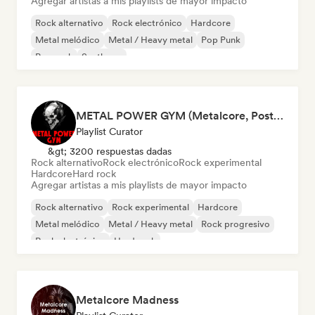
Agregar artistas a mis playlists de mayor impacto
Rock alternativo
Rock electrónico
Hardcore
Metal melódico
Metal / Heavy metal
Pop Punk
Pop rock
Synthpop
METAL POWER GYM (Metalcore, Post-Hardcore, Alt. Metal)
Playlist Curator
&gt; 3200 respuestas dadas
Rock alternativo
Rock electrónico
Rock experimental
Hardcore
Hard rock
Agregar artistas a mis playlists de mayor impacto
Rock alternativo
Rock experimental
Hardcore
Metal melódico
Metal / Heavy metal
Rock progresivo
Rock electrónico
Hard rock
Metalcore Madness