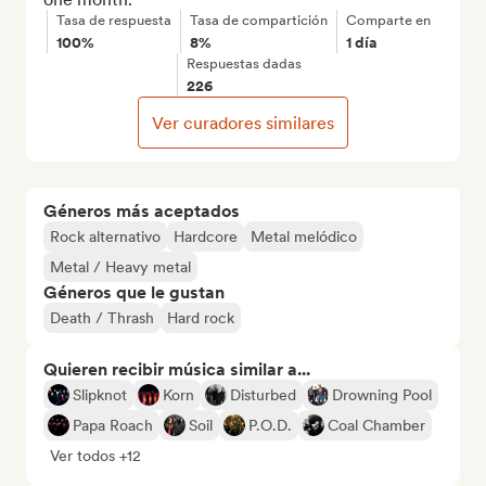
Tasa de respuesta
Tasa de compartición
Comparte en
100%
8%
1 día
Respuestas dadas
226
Ver curadores similares
Géneros más aceptados
Rock alternativo
Hardcore
Metal melódico
Metal / Heavy metal
Géneros que le gustan
Death / Thrash
Hard rock
Quieren recibir música similar a...
Slipknot
Korn
Disturbed
Drowning Pool
Papa Roach
Soil
P.O.D.
Coal Chamber
Ver todos +12