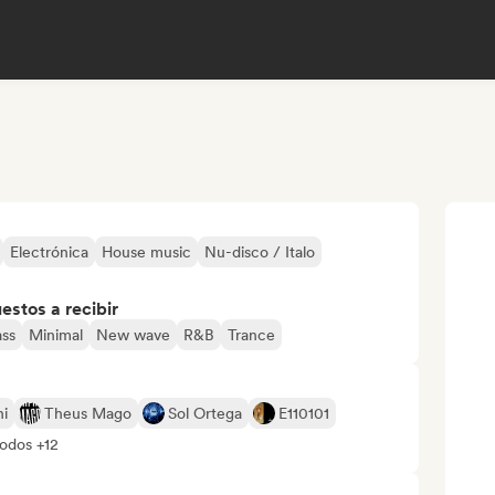
Electrónica
House music
Nu-disco / Italo
stos a recibir
ss
Minimal
New wave
R&B
Trance
hi
Theus Mago
Sol Ortega
E110101
todos +12