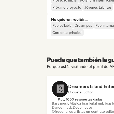
Proyecto inicial
Potencial internacion
Próximo proyecto
Jóvenes talentos
No quieren recibir...
Pop bailable
Dream pop
Pop interna
Corriente principal
Puede que también le gu
Porque estás visitando el perfil de 
Etiqueta, Editor
&gt; 1000 respuestas dadas
Bass music
Música brasileña
Funk brasi
Dance music
Deep house
Ofrecer a los artistas un contrato editor