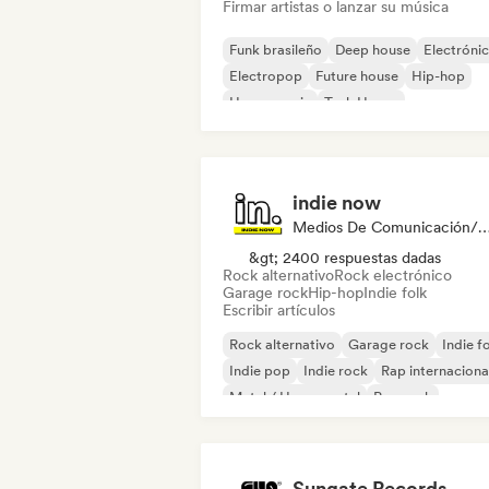
Firmar artistas o lanzar su música
Funk brasileño
Deep house
Electróni
Electropop
Future house
Hip-hop
House music
Tech House
indie now
Medios De Comunicación/Peri
&gt; 2400 respuestas dadas
Rock alternativo
Rock electrónico
Garage rock
Hip-hop
Indie folk
Escribir artículos
Rock alternativo
Garage rock
Indie f
Indie pop
Indie rock
Rap internaciona
Metal / Heavy metal
Pop rock
Sungate Records