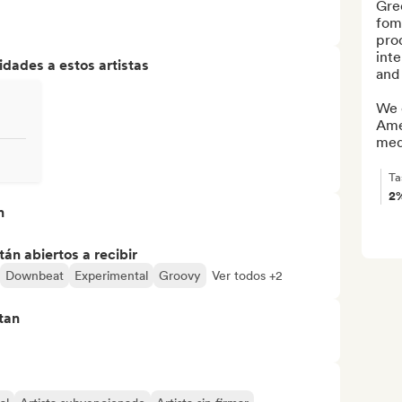
Gre
fome
prod
inte
dades a estos artistas
and 
We 
Amer
medi
Ta
2
n
án abiertos a recibir
Downbeat
Experimental
Groovy
Ver todos +2
tan