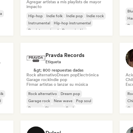
Agregar artistas a mis playlists de mayor
impacto
Blu
ca
Hip-hop
Indie folk
Indie pop
Indie rock
Ha
Instrumental
Hip-hop instrumental
Roc
Rap internacional
Rap en inglés
Roc
Pravda Records
odista
Etiqueta
&gt; 800 respuestas dadas
Rock alternativo
Dream pop
Electrónica
Aci
Garage rock
Indie pop
Chil
Firmar artistas o lanzar su música
Escr
olk
Rock alternativo
Dream pop
Roc
l
Garage rock
New wave
Pop soul
Chi
Reggae
Shoegaze
Soul
Co
Di
Dulaxi