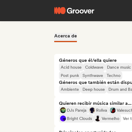
Acerca de
Géneros que él/ella quiere
Acid house
Coldwave
Dance music
Post punk
Synthwave
Techno
Géneros que también están dispue
Ambiente
Deep house
Drum and Ba
Quieren recibir música similar a...
DJs Pareja
Roliva
Valesuc
Bright Clouds
Vermelho
Ver 