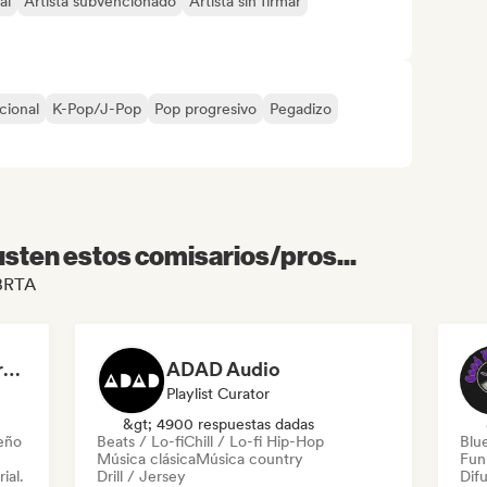
al
Artista subvencionado
Artista sin firmar
cional
K-Pop/J-Pop
Pop progresivo
Pegadizo
sten estos comisarios/pros...
ABRTA
Dreamers Island Entertainment
ADAD Audio
Playlist Curator
&gt; 4900 respuestas dadas
leño
Beats / Lo-fi
Chill / Lo-fi Hip-Hop
Blu
Música clásica
Música country
Fun
ial.
Drill / Jersey
Difu