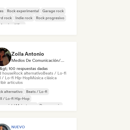
es
Rock experimental
Garage rock
rd rock
Indie rock
Rock progresivo
k psicodélico
k & Roll / Rock clásico
Zoila Antonio
Medios De Comunicación/Periodista
&gt; 100 respuestas dadas
d house
Rock alternativo
Beats / Lo-fi
l / Lo-fi Hip-Hop
Música clásica
ibir artículos
k alternativo
Beats / Lo-fi
ll / Lo-fi Hip-Hop
mercial / Mainstream
Dance music
scoteca
Dream pop
House music
NUEVO