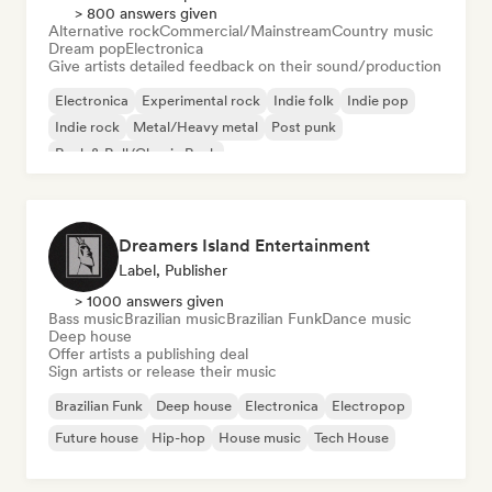
> 800 answers given
Alternative rock
Commercial/Mainstream
Country music
Dream pop
Electronica
Give artists detailed feedback on their sound/production
Electronica
Experimental rock
Indie folk
Indie pop
Indie rock
Metal/Heavy metal
Post punk
Rock & Roll/Classic Rock
Dreamers Island Entertainment
Label, Publisher
> 1000 answers given
Bass music
Brazilian music
Brazilian Funk
Dance music
Deep house
Offer artists a publishing deal
Sign artists or release their music
Brazilian Funk
Deep house
Electronica
Electropop
Future house
Hip-hop
House music
Tech House