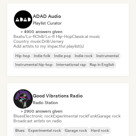
ADAD Audio
Playlist Curator
> 4900 answers given
Beats/Lo-fi
Chill/Lo-fi Hip-Hop
Classical music
Country music
Drill/Jersey
Add artists to my impactful playlist(s)
Hip-hop
Indie folk
Indie pop
Indie rock
Instrumental
Instrumental hip-hop
International rap
Rap in English
Good Vibrations Radio
Radio Station
> 2900 answers given
Blues
Electronic rock
Experimental rock
Funk
Garage rock
Broadcast artists on radio
Blues
Experimental rock
Garage rock
Hard rock