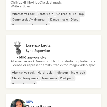
Chill/Lo-fi Hip-Hop
Classical music
Write articles
Alternative rock
Beats/Lo-fi
Chill/Lo-fi Hip-Hop
Commercial/Mainstream
Dance music
Disco
Dream pop
House music
Lorenzo Lautz
Sync Supervisor
> 1600 answers given
Alternative rock
Dream pop
Hard rock
Indie pop
Indie rock
License or represent artists’ tracks for image/video sync
Alternative rock
Hard rock
Indie pop
Indie rock
Metal/Heavy metal
New wave
Post punk
Psychedelic rock
NEW
Zhakira Razhé