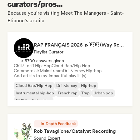
curators/pros...
Because you're visiting Meet The Managers - Saint-
Etienne's profile
RAP FRANÇAIS 2026 🔥🇫🇷 (Way Records)
Playlist Curator
> 5700 answers given
Chill/Lo-fi Hip-Hop
Cloud Rap/Hip Hop
Commercial/Mainstream
Drill/Jersey
Hip-hop
Add artists to my impactful playlist(s)
Cloud Rap/Hip Hop
Drill/Jersey
Hip-hop
Instrumental hip-hop
French rap
Trap
Urban pop
Chill/Lo-fi Hip-Hop
In-Depth Feedback
Rob Tavaglione/Catalyst Recording
Sound Expert