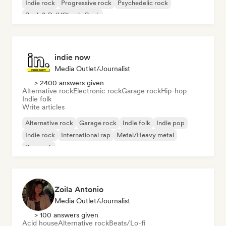
Indie rock
Progressive rock
Psychedelic rock
Rock & Roll/Classic Rock
indie now
Media Outlet/Journalist
> 2400 answers given
Alternative rock
Electronic rock
Garage rock
Hip-hop
Indie folk
Write articles
Alternative rock
Garage rock
Indie folk
Indie pop
Indie rock
International rap
Metal/Heavy metal
Pop rock
Zoila Antonio
Media Outlet/Journalist
> 100 answers given
Acid house
Alternative rock
Beats/Lo-fi