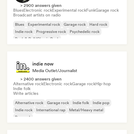
> 2900 answers given
Blues
Electronic rock
Experimental rock
Funk
Garage rock
Broadcast artists on radio
Blues
Experimental rock
Garage rock
Hard rock
Indie rock
Progressive rock
Psychedelic rock
Rock & Roll/Classic Rock
indie now
Media Outlet/Journalist
> 2400 answers given
Alternative rock
Electronic rock
Garage rock
Hip-hop
Indie folk
Write articles
Alternative rock
Garage rock
Indie folk
Indie pop
Indie rock
International rap
Metal/Heavy metal
Pop rock