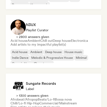
Dream pop
House music
N3UX
Playlist Curator
> 2800 answers given
Acid house
Ambient
Chill out
Deep house
Electronica
Add artists to my impactful playlist(s)
Acid house
Ambient
Deep house
House music
Indie Dance
Melodic & Progressive House
Minimal
Organic House/Downtempo
Sungate Records
Label
> 1300 answers given
Afrobeat/Afropop
Beats/Lo-fi
Bossa nova
Chill/Lo-fi Hip-Hop
Commercial/Mainstream