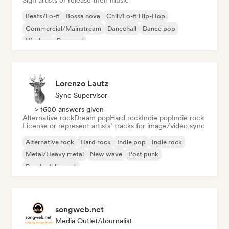
Sign artists or release their music
Beats/Lo-fi
Bossa nova
Chill/Lo-fi Hip-Hop
Commercial/Mainstream
Dancehall
Dance pop
Hip-hop
Pop soul
Lorenzo Lautz
Sync Supervisor
> 1600 answers given
Alternative rock
Dream pop
Hard rock
Indie pop
Indie rock
License or represent artists’ tracks for image/video sync
Alternative rock
Hard rock
Indie pop
Indie rock
Metal/Heavy metal
New wave
Post punk
Psychedelic rock
songweb.net
Media Outlet/Journalist