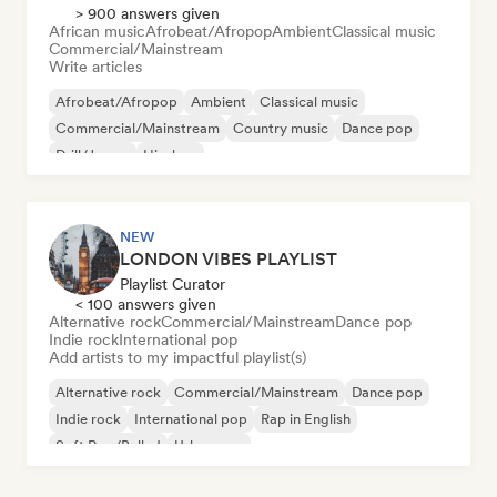
> 900 answers given
African music
Afrobeat/Afropop
Ambient
Classical music
Commercial/Mainstream
Write articles
Afrobeat/Afropop
Ambient
Classical music
Commercial/Mainstream
Country music
Dance pop
Drill/Jersey
Hip-hop
NEW
LONDON VIBES PLAYLIST
Playlist Curator
< 100 answers given
Alternative rock
Commercial/Mainstream
Dance pop
Indie rock
International pop
Add artists to my impactful playlist(s)
Alternative rock
Commercial/Mainstream
Dance pop
Indie rock
International pop
Rap in English
Soft Pop/Ballad
Urban pop