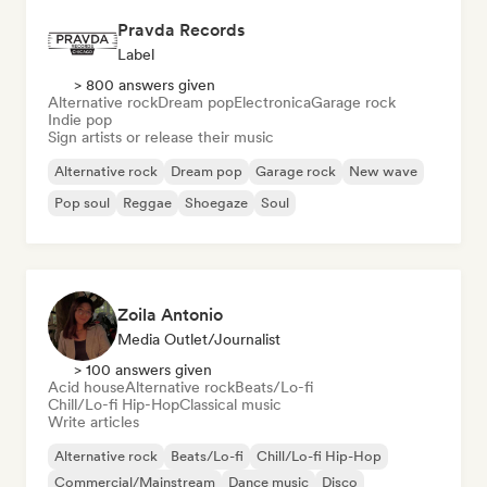
Pravda Records
Label
> 800 answers given
Alternative rock
Dream pop
Electronica
Garage rock
Indie pop
Sign artists or release their music
Alternative rock
Dream pop
Garage rock
New wave
Pop soul
Reggae
Shoegaze
Soul
Zoila Antonio
Media Outlet/Journalist
> 100 answers given
Acid house
Alternative rock
Beats/Lo-fi
Chill/Lo-fi Hip-Hop
Classical music
Write articles
Alternative rock
Beats/Lo-fi
Chill/Lo-fi Hip-Hop
Commercial/Mainstream
Dance music
Disco