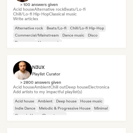
> 100 answers given
Acid house
Alternative rock
Beats/Lo-fi
Chill/Lo-fi Hip-Hop
Classical music
Write articles
Alternative rock
Beats/Lo-fi
Chill/Lo-fi Hip-Hop
Commercial/Mainstream
Dance music
Disco
Dream pop
House music
N3UX
Playlist Curator
> 2800 answers given
Acid house
Ambient
Chill out
Deep house
Electronica
Add artists to my impactful playlist(s)
Acid house
Ambient
Deep house
House music
Indie Dance
Melodic & Progressive House
Minimal
Organic House/Downtempo