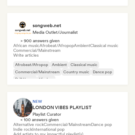
Psychedelic rock
songweb.net
Media Outlet/Journalist
> 900 answers given
African music
Afrobeat/Afropop
Ambient
Classical music
Commercial/Mainstream
Write articles
Afrobeat/Afropop
Ambient
Classical music
Commercial/Mainstream
Country music
Dance pop
Drill/Jersey
Hip-hop
NEW
LONDON VIBES PLAYLIST
Playlist Curator
< 100 answers given
Alternative rock
Commercial/Mainstream
Dance pop
Indie rock
International pop
Add artists to my impactful playlist(s)