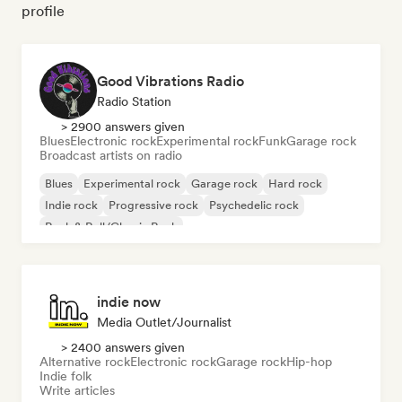
profile
Good Vibrations Radio
Radio Station
> 2900 answers given
Blues
Electronic rock
Experimental rock
Funk
Garage rock
Broadcast artists on radio
Blues
Experimental rock
Garage rock
Hard rock
Indie rock
Progressive rock
Psychedelic rock
Rock & Roll/Classic Rock
indie now
Media Outlet/Journalist
> 2400 answers given
Alternative rock
Electronic rock
Garage rock
Hip-hop
Indie folk
Write articles