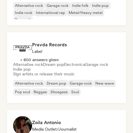
Alternative rock
Garage rock
Indie folk
Indie pop
Indie rock
International rap
Metal/Heavy metal
Pop rock
Pravda Records
Label
> 800 answers given
Alternative rock
Dream pop
Electronica
Garage rock
Indie pop
Sign artists or release their music
Alternative rock
Dream pop
Garage rock
New wave
Pop soul
Reggae
Shoegaze
Soul
Zoila Antonio
Media Outlet/Journalist