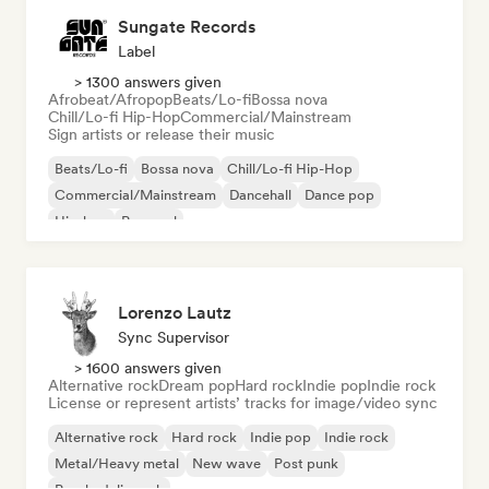
Sungate Records
Label
> 1300 answers given
Afrobeat/Afropop
Beats/Lo-fi
Bossa nova
Chill/Lo-fi Hip-Hop
Commercial/Mainstream
Sign artists or release their music
Beats/Lo-fi
Bossa nova
Chill/Lo-fi Hip-Hop
Commercial/Mainstream
Dancehall
Dance pop
Hip-hop
Pop soul
Lorenzo Lautz
Sync Supervisor
> 1600 answers given
Alternative rock
Dream pop
Hard rock
Indie pop
Indie rock
License or represent artists’ tracks for image/video sync
Alternative rock
Hard rock
Indie pop
Indie rock
Metal/Heavy metal
New wave
Post punk