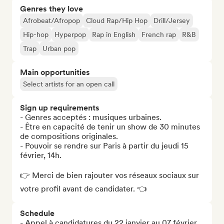
Genres they love
Afrobeat/Afropop
Cloud Rap/Hip Hop
Drill/Jersey
Hip-hop
Hyperpop
Rap in English
French rap
R&B
Trap
Urban pop
Main opportunities
Select artists for an open call
Sign up requirements
- Genres acceptés : musiques urbaines.

- Être en capacité de tenir un show de 30 minutes 
de compositions originales. 

- Pouvoir se rendre sur Paris à partir du jeudi 15 
février, 14h. 

👉 Merci de bien rajouter vos réseaux sociaux sur 
votre profil avant de candidater. 👈
Schedule
- Appel à candidatures du 22 janvier au 07 février 