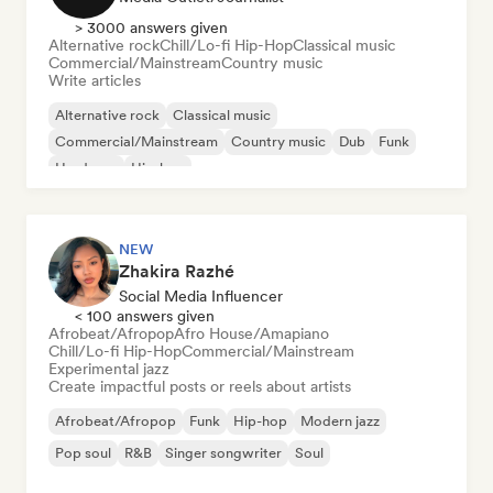
> 3000 answers given
Alternative rock
Chill/Lo-fi Hip-Hop
Classical music
Commercial/Mainstream
Country music
Write articles
Alternative rock
Classical music
Commercial/Mainstream
Country music
Dub
Funk
Hardcore
Hip-hop
NEW
Zhakira Razhé
Social Media Influencer
< 100 answers given
Afrobeat/Afropop
Afro House/Amapiano
Chill/Lo-fi Hip-Hop
Commercial/Mainstream
Experimental jazz
Create impactful posts or reels about artists
Afrobeat/Afropop
Funk
Hip-hop
Modern jazz
Pop soul
R&B
Singer songwriter
Soul