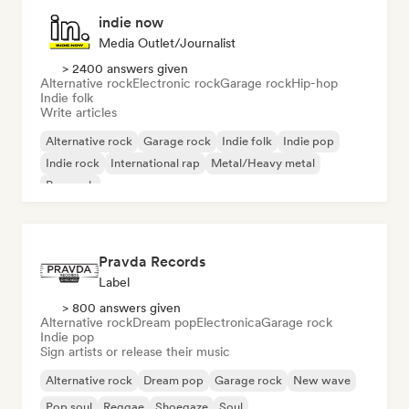
indie now
Media Outlet/Journalist
> 2400 answers given
Alternative rock
Electronic rock
Garage rock
Hip-hop
Indie folk
Write articles
Alternative rock
Garage rock
Indie folk
Indie pop
Indie rock
International rap
Metal/Heavy metal
Pop rock
Pravda Records
Label
> 800 answers given
Alternative rock
Dream pop
Electronica
Garage rock
Indie pop
Sign artists or release their music
Alternative rock
Dream pop
Garage rock
New wave
Pop soul
Reggae
Shoegaze
Soul