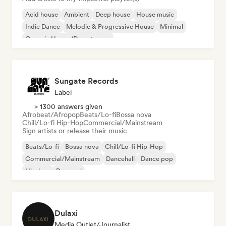
Acid house
Ambient
Deep house
House music
Indie Dance
Melodic & Progressive House
Minimal
Organic House/Downtempo
Sungate Records
Label
> 1300 answers given
Afrobeat/Afropop
Beats/Lo-fi
Bossa nova
Chill/Lo-fi Hip-Hop
Commercial/Mainstream
Sign artists or release their music
Beats/Lo-fi
Bossa nova
Chill/Lo-fi Hip-Hop
Commercial/Mainstream
Dancehall
Dance pop
Hip-hop
Pop soul
Dulaxi
Media Outlet/Journalist