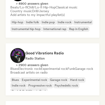
> 4900 answers given
Beats/Lo-fi
Chill/Lo-fi Hip-Hop
Classical music
Country music
Drill/Jersey
Add artists to my impactful playlist(s)
Hip-hop
Indie folk
Indie pop
Indie rock
Instrumental
Instrumental hip-hop
International rap
Rap in English
Good Vibrations Radio
Radio Station
> 2900 answers given
Blues
Electronic rock
Experimental rock
Funk
Garage rock
Broadcast artists on radio
Blues
Experimental rock
Garage rock
Hard rock
Indie rock
Progressive rock
Psychedelic rock
Rock & Roll/Classic Rock