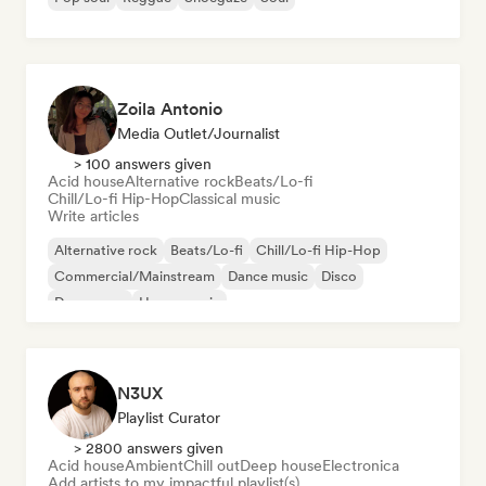
Zoila Antonio
Media Outlet/Journalist
> 100 answers given
Acid house
Alternative rock
Beats/Lo-fi
Chill/Lo-fi Hip-Hop
Classical music
Write articles
Alternative rock
Beats/Lo-fi
Chill/Lo-fi Hip-Hop
Commercial/Mainstream
Dance music
Disco
Dream pop
House music
N3UX
Playlist Curator
> 2800 answers given
Acid house
Ambient
Chill out
Deep house
Electronica
Add artists to my impactful playlist(s)