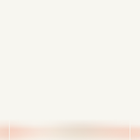
Secret City Records
, (Δισκογραφική εταιρεία/Καναδάς)