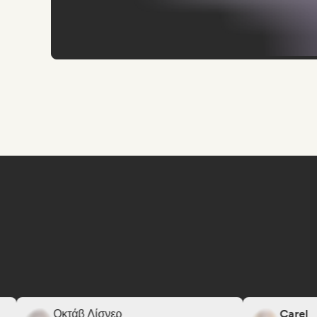
Οκτάβ Λίσνερ
Carel