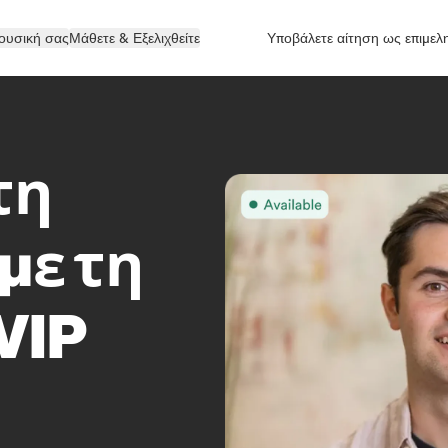
ουσική σας
Μάθετε & Εξελιχθείτε
Υποβάλετε αίτηση ως επιμελ
τη
με τη
VIP