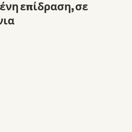
ένη επίδραση, σε
νια