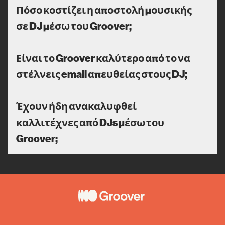
Πόσο κοστίζει η αποστολή μουσικής
σε DJ μέσω του Groover;
Είναι το Groover καλύτερο από το να
στέλνεις email απευθείας στους DJ;
Έχουν ήδη ανακαλυφθεί
καλλιτέχνες από DJs μέσω του
Groover;