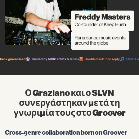
Ο Graziano και ο SLVN
συνεργάστηκαν μετά τη
γνωριμία τους στο Groover
Cross-genre collaboration born on Groover