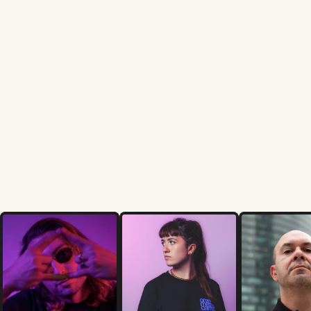
SLVN
, (Παραγωγός/Γαλλία)