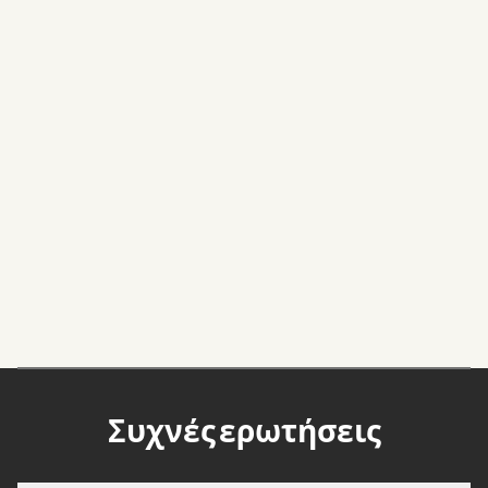
Midas Royal
, (Indie rock/ΗΠΑ)
Συχνές ερωτήσεις