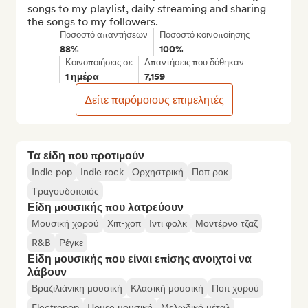
songs to my playlist, daily streaming and sharing 
the songs to my followers.
Ποσοστό απαντήσεων
Ποσοστό κοινοποίησης
88%
100%
Κοινοποιήσεις σε
Απαντήσεις που δόθηκαν
1 ημέρα
7,159
Δείτε παρόμοιους επιμελητές
Τα είδη που προτιμούν
Indie pop
Indie rock
Ορχηστρική
Ποπ ροκ
Τραγουδοποιός
Είδη μουσικής που λατρεύουν
Μουσική χορού
Χιπ-χοπ
Ιντι φολκ
Μοντέρνο τζαζ
R&B
Ρέγκε
Είδη μουσικής που είναι επίσης ανοιχτοί να
λάβουν
Βραζιλιάνικη μουσική
Κλασική μουσική
Ποπ χορού
Electropop
House μουσική
Μελωδικό μέταλ