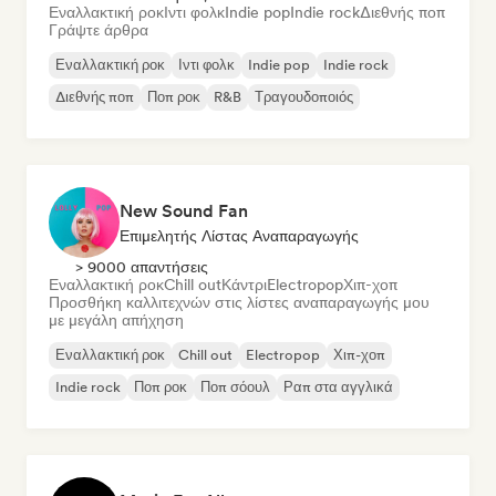
Εναλλακτική ροκ
Ιντι φολκ
Indie pop
Indie rock
Διεθνής ποπ
Γράψτε άρθρα
Εναλλακτική ροκ
Ιντι φολκ
Indie pop
Indie rock
Διεθνής ποπ
Ποπ ροκ
R&B
Τραγουδοποιός
New Sound Fan
Επιμελητής Λίστας Αναπαραγωγής
> 9000 απαντήσεις
Εναλλακτική ροκ
Chill out
Κάντρι
Electropop
Χιπ-χοπ
Προσθήκη καλλιτεχνών στις λίστες αναπαραγωγής μου
με μεγάλη απήχηση
Εναλλακτική ροκ
Chill out
Electropop
Χιπ-χοπ
Indie rock
Ποπ ροκ
Ποπ σόουλ
Ραπ στα αγγλικά