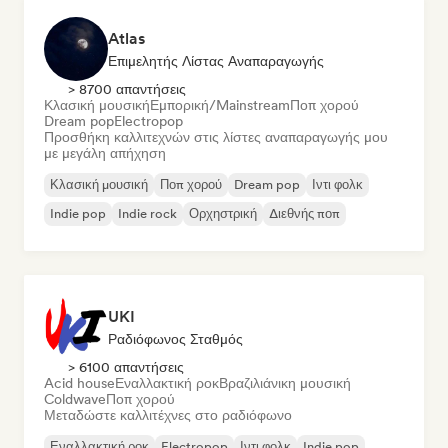
Atlas
Επιμελητής Λίστας Αναπαραγωγής
> 8700 απαντήσεις
Κλασική μουσική
Εμπορική/Mainstream
Ποπ χορού
Dream pop
Electropop
Προσθήκη καλλιτεχνών στις λίστες αναπαραγωγής μου
με μεγάλη απήχηση
Κλασική μουσική
Ποπ χορού
Dream pop
Ιντι φολκ
Indie pop
Indie rock
Ορχηστρική
Διεθνής ποπ
UKI
Ραδιόφωνος Σταθμός
> 6100 απαντήσεις
Acid house
Εναλλακτική ροκ
Βραζιλιάνικη μουσική
Coldwave
Ποπ χορού
Μεταδώστε καλλιτέχνες στο ραδιόφωνο
Εναλλακτική ροκ
Electropop
Ιντι φολκ
Indie pop