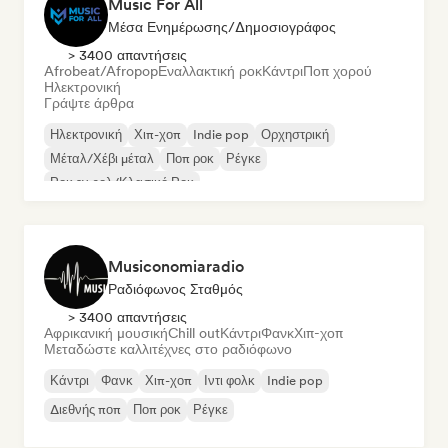
Music For All
Μέσα Ενημέρωσης/Δημοσιογράφος
> 3400 απαντήσεις
Afrobeat/Afropop
Εναλλακτική ροκ
Κάντρι
Ποπ χορού
Ηλεκτρονική
Γράψτε άρθρα
Ηλεκτρονική
Χιπ-χοπ
Indie pop
Ορχηστρική
Μέταλ/Χέβι μέταλ
Ποπ ροκ
Ρέγκε
Ροκ εν ρολ/Κλασικό Ροκ
Musiconomiaradio
Ραδιόφωνος Σταθμός
> 3400 απαντήσεις
Αφρικανική μουσική
Chill out
Κάντρι
Φανκ
Χιπ-χοπ
Μεταδώστε καλλιτέχνες στο ραδιόφωνο
Κάντρι
Φανκ
Χιπ-χοπ
Ιντι φολκ
Indie pop
Διεθνής ποπ
Ποπ ροκ
Ρέγκε