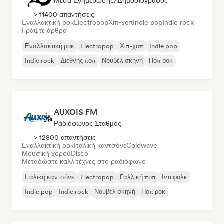
Μέσα Ενημέρωσης/Δημοσιογράφος
> 11400 απαντήσεις
Εναλλακτική ροκ
Electropop
Χιπ-χοπ
Indie pop
Indie rock
Γράψτε άρθρα
Εναλλακτική ροκ
Electropop
Χιπ-χοπ
Indie pop
Indie rock
Διεθνής ποπ
Νουβέλ σκηνή
Ποπ ροκ
AUXOIS FM
Ραδιόφωνος Σταθμός
> 12800 απαντήσεις
Εναλλακτική ροκ
Ιταλική καντσόνε
Coldwave
Μουσική χορού
Disco
Μεταδώστε καλλιτέχνες στο ραδιόφωνο
Ιταλική καντσόνε
Electropop
Γαλλική ποπ
Ιντι φολκ
Indie pop
Indie rock
Νουβέλ σκηνή
Ποπ ροκ