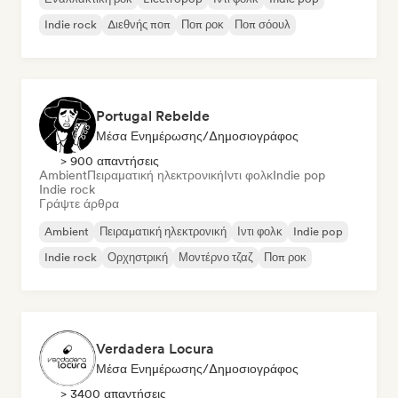
Indie rock
Διεθνής ποπ
Ποπ ροκ
Ποπ σόουλ
Portugal Rebelde
Μέσα Ενημέρωσης/Δημοσιογράφος
> 900 απαντήσεις
Ambient
Πειραματική ηλεκτρονική
Ιντι φολκ
Indie pop
Indie rock
Γράψτε άρθρα
Ambient
Πειραματική ηλεκτρονική
Ιντι φολκ
Indie pop
Indie rock
Ορχηστρική
Μοντέρνο τζαζ
Ποπ ροκ
Verdadera Locura
Μέσα Ενημέρωσης/Δημοσιογράφος
> 3400 απαντήσεις