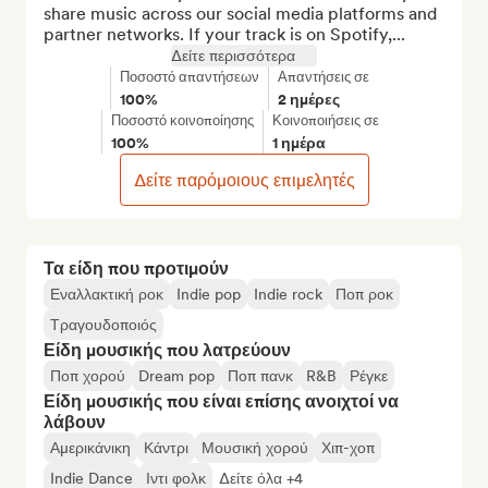
share music across our social media platforms and 
partner networks. If your track is on Spotify,...
Δείτε περισσότερα
Ποσοστό απαντήσεων
Απαντήσεις σε
100%
2 ημέρες
Ποσοστό κοινοποίησης
Κοινοποιήσεις σε
100%
1 ημέρα
Δείτε παρόμοιους επιμελητές
Τα είδη που προτιμούν
Εναλλακτική ροκ
Indie pop
Indie rock
Ποπ ροκ
Τραγουδοποιός
Είδη μουσικής που λατρεύουν
Ποπ χορού
Dream pop
Ποπ πανκ
R&B
Ρέγκε
Είδη μουσικής που είναι επίσης ανοιχτοί να
λάβουν
Αμερικάνικη
Κάντρι
Μουσική χορού
Χιπ-χοπ
Indie Dance
Ιντι φολκ
Δείτε όλα +4