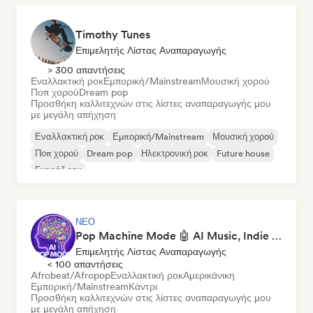
Timothy Tunes
Επιμελητής Λίστας Αναπαραγωγής
> 300 απαντήσεις
Εναλλακτική ροκ
Εμπορική/Mainstream
Μουσική χορού
Ποπ χορού
Dream pop
Προσθήκη καλλιτεχνών στις λίστες αναπαραγωγής μου
με μεγάλη απήχηση
Εναλλακτική ροκ
Εμπορική/Mainstream
Μουσική χορού
Ποπ χορού
Dream pop
Ηλεκτρονική ροκ
Future house
Γκαράζ ροκ
ΝΈΟ
Pop Machine Mode 🤖 AI Music, Indie Pop & Dream Pop
Επιμελητής Λίστας Αναπαραγωγής
< 100 απαντήσεις
Afrobeat/Afropop
Εναλλακτική ροκ
Αμερικάνικη
Εμπορική/Mainstream
Κάντρι
Προσθήκη καλλιτεχνών στις λίστες αναπαραγωγής μου
με μεγάλη απήχηση