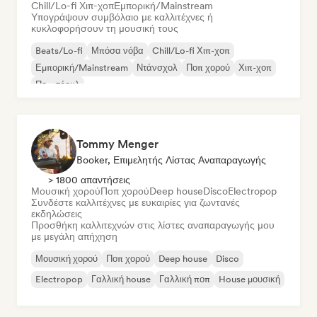
Chill/Lo-fi Χιπ-χοπ
Εμπορική/Mainstream
Υπογράψουν συμβόλαιο με καλλιτέχνες ή
κυκλοφορήσουν τη μουσική τους
Beats/Lo-fi
Μπόσα νόβα
Chill/Lo-fi Χιπ-χοπ
Εμπορική/Mainstream
Ντάνσχολ
Ποπ χορού
Χιπ-χοπ
Ποπ σόουλ
Tommy Menger
Booker, Επιμελητής Λίστας Αναπαραγωγής
> 1800 απαντήσεις
Μουσική χορού
Ποπ χορού
Deep house
Disco
Electropop
Συνδέστε καλλιτέχνες με ευκαιρίες για ζωντανές
εκδηλώσεις
Προσθήκη καλλιτεχνών στις λίστες αναπαραγωγής μου
με μεγάλη απήχηση
Μουσική χορού
Ποπ χορού
Deep house
Disco
Electropop
Γαλλική house
Γαλλική ποπ
House μουσική