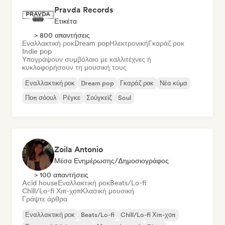
Pravda Records
Ετικέτα
> 800 απαντήσεις
Εναλλακτική ροκ
Dream pop
Ηλεκτρονική
Γκαράζ ροκ
Indie pop
Υπογράψουν συμβόλαιο με καλλιτέχνες ή
κυκλοφορήσουν τη μουσική τους
Εναλλακτική ροκ
Dream pop
Γκαράζ ροκ
Νέα κύμα
Ποπ σόουλ
Ρέγκε
Σούγκεϊζ
Soul
Zoila Antonio
Μέσα Ενημέρωσης/Δημοσιογράφος
> 100 απαντήσεις
Acid house
Εναλλακτική ροκ
Beats/Lo-fi
Chill/Lo-fi Χιπ-χοπ
Κλασική μουσική
Γράψτε άρθρα
Εναλλακτική ροκ
Beats/Lo-fi
Chill/Lo-fi Χιπ-χοπ