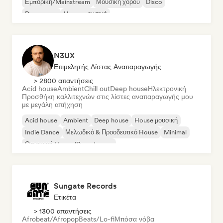
Εμπορική/Mainstream
Μουσική χορού
Disco
Dream pop
House μουσική
N3UX
Επιμελητής Λίστας Αναπαραγωγής
> 2800 απαντήσεις
Acid house
Ambient
Chill out
Deep house
Ηλεκτρονική
Προσθήκη καλλιτεχνών στις λίστες αναπαραγωγής μου
με μεγάλη απήχηση
Acid house
Ambient
Deep house
House μουσική
Indie Dance
Μελωδικό & Προοδευτικό House
Minimal
Οργανική House/Downtempo
Sungate Records
Ετικέτα
> 1300 απαντήσεις
Afrobeat/Afropop
Beats/Lo-fi
Μπόσα νόβα