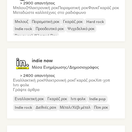
> 2900 απαντήσεις
Μπλουζ
Ηλεκτρονική ροκ
Πειραματική ροκ
Φανκ
Γκαράζ ροκ
Μεταδώστε καλλιτέχνες στο ραδιόφωνο
Μπλουζ
Πειραματική ροκ
Γκαράζ ροκ
Hard rock
Indie rock
Προοδευτικό ροκ
Ψυχεδελικό ροκ
Ροκ εν ρολ/Κλασικό Ροκ
indie now
Μέσα Ενημέρωσης/Δημοσιογράφος
> 2400 απαντήσεις
Εναλλακτική ροκ
Ηλεκτρονική ροκ
Γκαράζ ροκ
Χιπ-χοπ
Ιντι φολκ
Γράψτε άρθρα
Εναλλακτική ροκ
Γκαράζ ροκ
Ιντι φολκ
Indie pop
Indie rock
Διεθνές ραπ
Μέταλ/Χέβι μέταλ
Ποπ ροκ