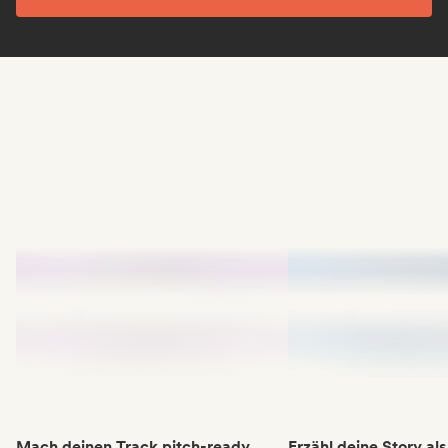
Mach deinen Track pitch-ready
Erzähl deine Story als