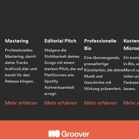
Mastering
Editorial Pitch
Professionelle
Kosten
Bio
Micros
Professionelles
Steigere die
Mastering, damit
Sichtbarkeit deines
Eine überzeugende,
Ein kost
deine Tracks
Songs mit einem
pressefertige
in-Bio, 
kraftvoll, klar und
starken Pitch, der auf
Künstlerbio, die deine
Merch u
bereit für den
Plattformen wie
Musik und
teilen u
Release klingen.
Spotify
Geschichte mit
Fanbase
Aufmerksamkeit
Wirkung präsentiert.
lassen.
erregt.
Mastering:
Editorial Pitch:
Professionelle Bio:
Kosten
Mehr erfahren
Mehr erfahren
Mehr erfahren
Mehr e