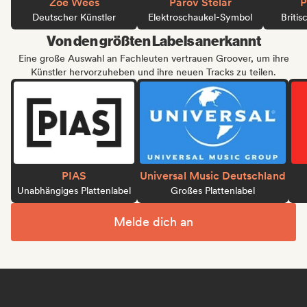
Zoe Wees
Parov Stelar
P
Deutscher Künstler
Elektroschaukel-Symbol
Britis
Von den größten Labels anerkannt
Eine große Auswahl an Fachleuten vertrauen Groover, um ihre
Künstler hervorzuheben und ihre neuen Tracks zu teilen.
PIAS
Universal Music Deutschland
Unabhängiges Plattenlabel
Großes Plattenlabel
Melde dich an