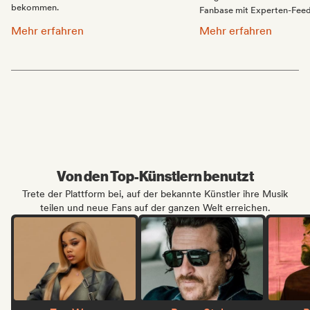
bekommen.
Fanbase mit Experten-Feed
Mache Promo für deine Musik:
Integriere deine Songs
Mehr erfahren
Mehr erfahren
Von den Top-Künstlern benutzt
Trete der Plattform bei, auf der bekannte Künstler ihre Musik
teilen und neue Fans auf der ganzen Welt erreichen.