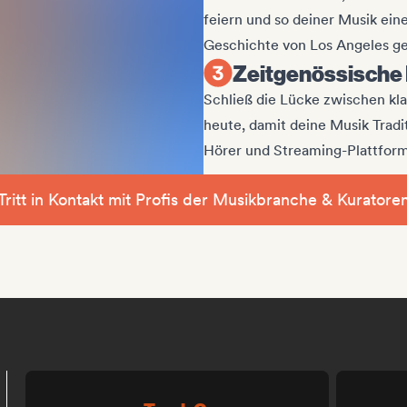
feiern und so deiner Musik ei
Geschichte von Los Angeles g
Zeitgenössische
Schließ die Lücke zwischen k
heute, damit deine Musik Tradit
Hörer und Streaming-Plattform
Tritt in Kontakt mit Profis der Musikbranche & Kuratore