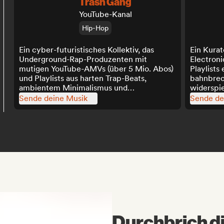
Trash Gang
YouTube-Kanal
Hip-Hop
Ein cyber-futuristisches Kollektiv, das
Ein Kurat
Underground-Rap-Produzenten mit
Electroni
mutigen YouTube-AMVs (über 5 Mio. Abos)
Playlists 
und Playlists aus harten Trap-Beats,
bahnbrec
ambientem Minimalismus und
widerspi
experimentellen Sounds nach vorne bringt
Sende deine Musik
Sende de
– unterstützt von über 300.000 Instagram-
Followern.
Durchbrich d