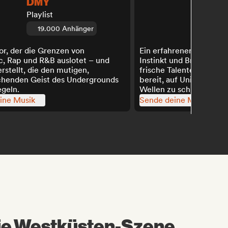
DMY
Quent
Playlist
Mentor
19.000 Anhänger
Hip-Ho
or, der die Grenzen von
Ein erfahrener A&R-Pro
c, Rap und R&B auslotet – und
Instinkt und Branchen-
erstellt, die den mutigen,
frische Talente ins Ramp
henden Geist des Undergrounds
bereit, auf Universals g
egeln.
Wellen zu schlagen.
ine Musik
Sende deine Musik
ie Westküsten-Szene