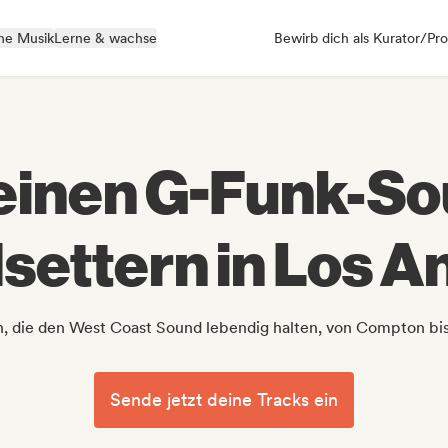
ne Musik
Lerne & wachse
Bewirb dich als Kurator/Pro
inen G-Funk-So
settern in Los A
n, die den West Coast Sound lebendig halten, von Compton bi
Sende jetzt deine Tracks ein