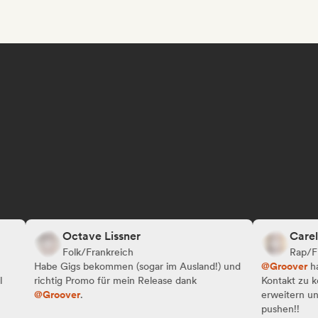
Octave Lissner
Carel
Folk/Frankreich
Rap/Frankr
Habe Gigs bekommen (sogar im Ausland!) und
@Groover
hat mir 
richtig Promo für mein Release dank
Kontakt zu komme
@Groover
.
erweitern und mei
pushen!!