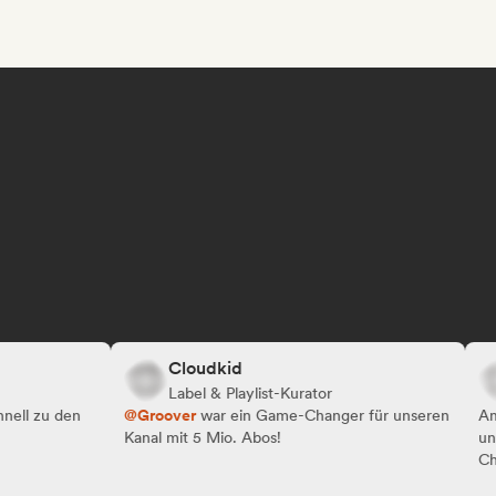
Cloudkid
S
Label & Playlist-Kurator
E
zu den
@Groover
war ein Game-Changer für unseren
Am 2. T
Kanal mit 5 Mio. Abos!
und Ver
Changer