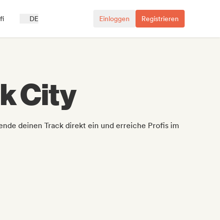
fi
DE
Einloggen
Registrieren
k City
de deinen Track direkt ein und erreiche Profis im