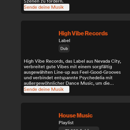
Szenen zu fördern.
Sende deine Musik
High Vibe Records
Label
Dub
High Vibe Records, das Label aus Nevada City,
verbreitet gute Vibes mit einem sorgfältig
ausgewählten Line-up aus Feel-Good-Grooves
und verbindet entspannte Psychedelia mit
außergewöhnlicher Dance Music, um die
Stimmung der Hörer zu heben.
Sende deine Musik
House Music
Playlist