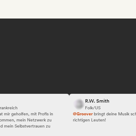
R.W. Smith
eich
Folk/US
geholfen, mit Profis in
@Groover
bringt deine Musik schnell 
n, mein Netzwerk zu
richtigen Leuten!
n Selbstvertrauen zu