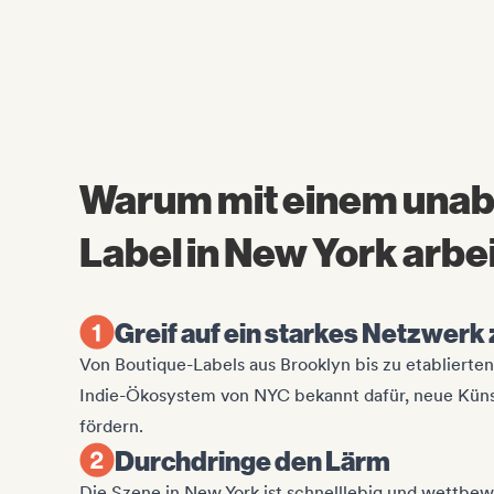
Warum mit einem una
Label in New York arbe
Greif auf ein starkes Netzwerk 
Von Boutique-Labels aus Brooklyn bis zu etablierten
Indie-Ökosystem von NYC bekannt dafür, neue Küns
fördern.
Durchdringe den Lärm
Die Szene in New York ist schnelllebig und wettbewe