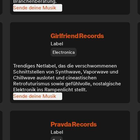
Branchenberatung.
Sende deine Musik
Girlfriend Records
Label
Electronica
Trendiges Netlabel, das die verschwommenen
Schnittstellen von Synthwave, Vaporwave und
Chillwave auslotet und cineastischen
Retrofuturismus sowie gefühlvolle, nostalgische
Elektronik ins Rampenlicht stellt.
Sende deine Musik
Pravda Records
Label