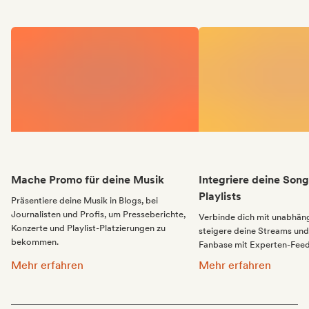
Mache Promo für deine Musik
Integriere deine Song
Playlists
Präsentiere deine Musik in Blogs, bei
Journalisten und Profis, um Presseberichte,
Verbinde dich mit unabhäng
Konzerte und Playlist-Platzierungen zu
steigere deine Streams und
bekommen.
Fanbase mit Experten-Feed
Mache Promo für deine Musik:
Integriere deine Songs
Mehr erfahren
Mehr erfahren