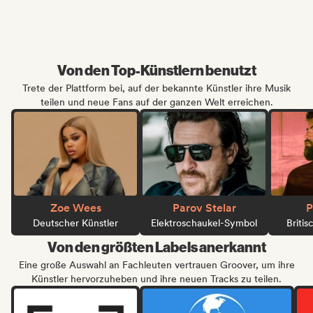
Von den Top-Künstlern benutzt
Trete der Plattform bei, auf der bekannte Künstler ihre Musik
teilen und neue Fans auf der ganzen Welt erreichen.
Zoe Wees
Parov Stelar
P
Deutscher Künstler
Elektroschaukel-Symbol
Britis
Von den größten Labels anerkannt
Eine große Auswahl an Fachleuten vertrauen Groover, um ihre
Künstler hervorzuheben und ihre neuen Tracks zu teilen.