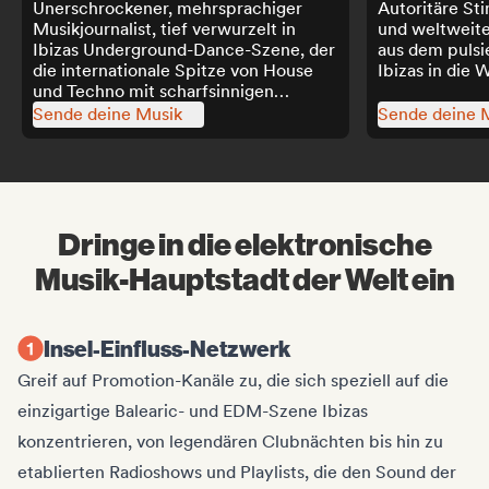
Unerschrockener, mehrsprachiger
Autoritäre St
Musikjournalist, tief verwurzelt in
und weltweit
Ibizas Underground-Dance-Szene, der
aus dem puls
die internationale Spitze von House
Ibizas in die W
und Techno mit scharfsinnigen
Reviews, Premieren und Radioshows
Sende deine Musik
Sende deine 
beleuchtet.
Dringe in die elektronische
Musik-Hauptstadt der Welt ein
Insel-Einfluss-Netzwerk
Greif auf Promotion-Kanäle zu, die sich speziell auf die
einzigartige Balearic- und EDM-Szene Ibizas
konzentrieren, von legendären Clubnächten bis hin zu
etablierten Radioshows und Playlists, die den Sound der