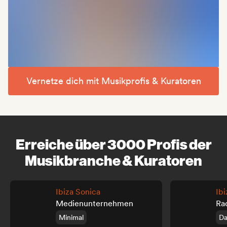
Vernetze dich mit Musikprofis & Kuratoren
Erreiche über 3000 Profis der
Musikbranche & Kuratoren
Ibiza Sonica
Ibi
Medienunternehmen
Ra
Minimal
Da