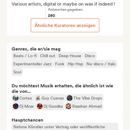
Various artists, digital or maybe on wax if indeed !
Antworten gegeben
280
Ähnliche Kuratoren anzeigen
Genres, die er/sie mag
Beats / Lo-fi
Chill out
Deep House
Disco
Experimenteller Jazz
Funk
Hip-Hop
Nu-disco / Italo
Soul
Du möchtest Musik erhalten, die ähnlich ist wie
die von...
Cortex
Guy Cuevas
The Vibe Drops
Dj Moar
Dj Goodka
Raashan Ahmad
Hauptchancen
Nehme Künstler unter Vertrag oder veröffentliche