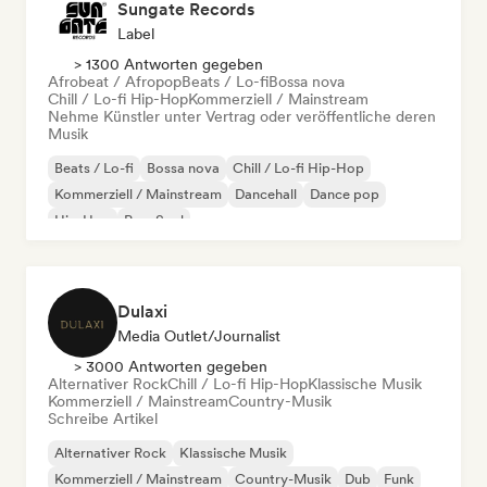
Sungate Records
Label
> 1300 Antworten gegeben
Afrobeat / Afropop
Beats / Lo-fi
Bossa nova
Chill / Lo-fi Hip-Hop
Kommerziell / Mainstream
Nehme Künstler unter Vertrag oder veröffentliche deren
Musik
Beats / Lo-fi
Bossa nova
Chill / Lo-fi Hip-Hop
Kommerziell / Mainstream
Dancehall
Dance pop
Hip-Hop
Pop-Soul
Dulaxi
Media Outlet/Journalist
> 3000 Antworten gegeben
Alternativer Rock
Chill / Lo-fi Hip-Hop
Klassische Musik
Kommerziell / Mainstream
Country-Musik
Schreibe Artikel
Alternativer Rock
Klassische Musik
Kommerziell / Mainstream
Country-Musik
Dub
Funk