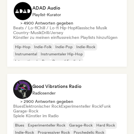
ADAD Audio
Playlist-Kurator
> 4900 Antworten gegeben
Beats / Lo-fi
Chill / Lo-fi Hip-Hop
Klassische Musik
Country-Musik
Drill/Jersey
Künstler zu meinen einflussreichen Playlists hinzufügen
Hip-Hop
Indie-Folk
Indie-Pop
Indie-Rock
Instrumental
Instrumentaler Hip-Hop
Internationaler Rap
Rap auf Englisch
Good Vibrations Radio
Radiosender
> 2900 Antworten gegeben
Blues
Elektronischer Rock
Experimenteller Rock
Funk
Garage-Rock
Spiele Künstler im Radio
Blues
Experimenteller Rock
Garage-Rock
Hard Rock
Indie-Rock
Progressiver Rock
Psychedelic Rock