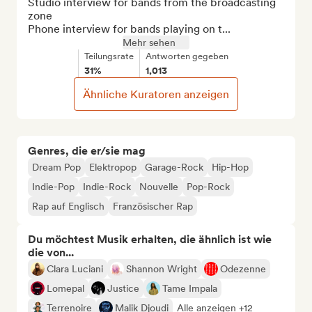
Studio interview for bands from the broadcasting 
zone

Phone interview for bands playing on t...
Mehr sehen
Teilungsrate
Antworten gegeben
31%
1,013
Ähnliche Kuratoren anzeigen
Genres, die er/sie mag
Dream Pop
Elektropop
Garage-Rock
Hip-Hop
Indie-Pop
Indie-Rock
Nouvelle
Pop-Rock
Rap auf Englisch
Französischer Rap
Du möchtest Musik erhalten, die ähnlich ist wie
die von...
Clara Luciani
Shannon Wright
Odezenne
Lomepal
Justice
Tame Impala
Terrenoire
Malik Djoudi
Alle anzeigen +12