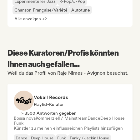
Experimenteller Jazz
K-Pop/J-Pop
Chanson Française/Variété
Autotune
Alle anzeigen +2
Diese Kuratoren/Profis könnten
Ihnen auch gefallen...
Weil du das Profil von Raje Nîmes - Avignon besuchst.
Vokall Records
Playlist-Kurator
> 3500 Antworten gegeben
Bossa nova
Kommerziell / Mainstream
Dance
Deep House
Funk
Künstler zu meinen einflussreichen Playlists hinzufügen
Dance
Deep House
Funk
Funky / Jackin House