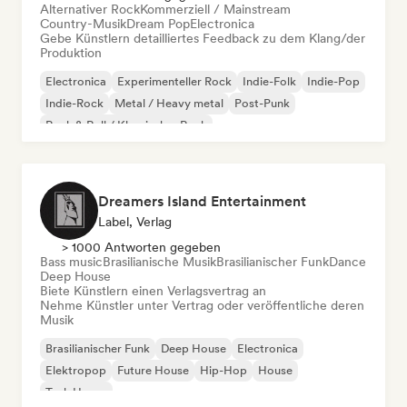
Alternativer Rock
Kommerziell / Mainstream
Country-Musik
Dream Pop
Electronica
Gebe Künstlern detailliertes Feedback zu dem Klang/der
Produktion
Electronica
Experimenteller Rock
Indie-Folk
Indie-Pop
Indie-Rock
Metal / Heavy metal
Post-Punk
Rock & Roll / Klassischer Rock
Dreamers Island Entertainment
Label, Verlag
> 1000 Antworten gegeben
Bass music
Brasilianische Musik
Brasilianischer Funk
Dance
Deep House
Biete Künstlern einen Verlagsvertrag an
Nehme Künstler unter Vertrag oder veröffentliche deren
Musik
Brasilianischer Funk
Deep House
Electronica
Elektropop
Future House
Hip-Hop
House
Tech House