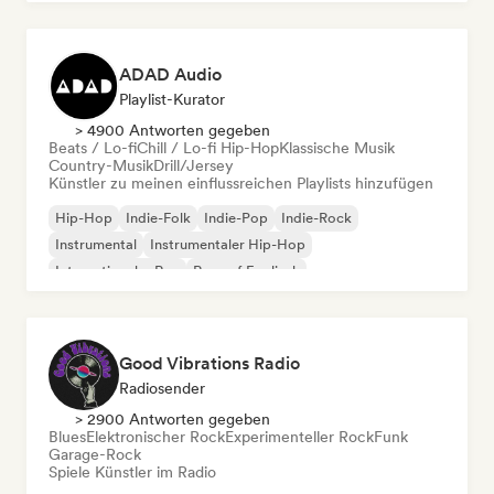
ADAD Audio
Playlist-Kurator
> 4900 Antworten gegeben
Beats / Lo-fi
Chill / Lo-fi Hip-Hop
Klassische Musik
Country-Musik
Drill/Jersey
Künstler zu meinen einflussreichen Playlists hinzufügen
Hip-Hop
Indie-Folk
Indie-Pop
Indie-Rock
Instrumental
Instrumentaler Hip-Hop
Internationaler Rap
Rap auf Englisch
Good Vibrations Radio
Radiosender
> 2900 Antworten gegeben
Blues
Elektronischer Rock
Experimenteller Rock
Funk
Garage-Rock
Spiele Künstler im Radio