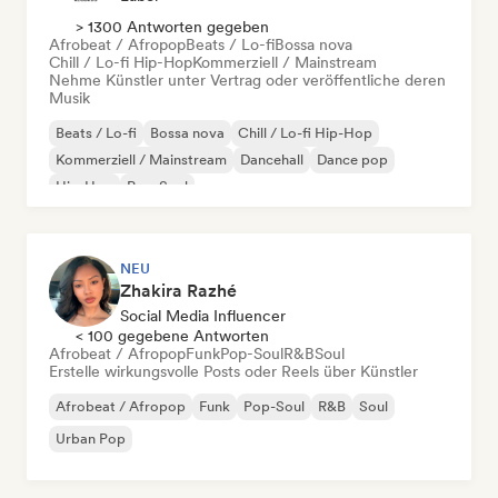
> 1300 Antworten gegeben
Afrobeat / Afropop
Beats / Lo-fi
Bossa nova
Chill / Lo-fi Hip-Hop
Kommerziell / Mainstream
Nehme Künstler unter Vertrag oder veröffentliche deren
Musik
Beats / Lo-fi
Bossa nova
Chill / Lo-fi Hip-Hop
Kommerziell / Mainstream
Dancehall
Dance pop
Hip-Hop
Pop-Soul
NEU
Zhakira Razhé
Social Media Influencer
< 100 gegebene Antworten
Afrobeat / Afropop
Funk
Pop-Soul
R&B
Soul
Erstelle wirkungsvolle Posts oder Reels über Künstler
Afrobeat / Afropop
Funk
Pop-Soul
R&B
Soul
Urban Pop