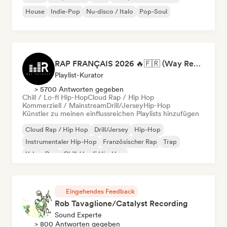
House
Indie-Pop
Nu-disco / Italo
Pop-Soul
RAP FRANÇAIS 2026 🔥🇫🇷 (Way Records)
Playlist-Kurator
> 5700 Antworten gegeben
Chill / Lo-fi Hip-Hop
Cloud Rap / Hip Hop
Kommerziell / Mainstream
Drill/Jersey
Hip-Hop
Künstler zu meinen einflussreichen Playlists hinzufügen
Cloud Rap / Hip Hop
Drill/Jersey
Hip-Hop
Instrumentaler Hip-Hop
Französischer Rap
Trap
Urban Pop
Chill / Lo-fi Hip-Hop
Eingehendes Feedback
Rob Tavaglione/Catalyst Recording
Sound Experte
> 800 Antworten gegeben