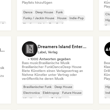
Playlists hinzufügen
Kün
Play
Dance
Deep House
Funk
Cl
Funky / Jackin House
House
Indie-Pop
Hi
Folk
Nu-disco / Italo
Pop-Soul
Fra
Chi
Dreamers Island Entertainment
Rob Tavaglione/Catalyst Recording
Label, Verlag
> 1000 Antworten gegeben
Bass music
Brasilianische Musik
Beat
Brasilianischer Funk
Dance
Deep House
Kla
sik
Biete Künstlern einen Verlagsvertrag an
Dril
Nehme Künstler unter Vertrag oder
Kün
 zu
veröffentliche deren Musik
Play
Brasilianischer Funk
Deep House
Hi
Electronica
Elektropop
Future House
Ind
Hip-Hop
House
Tech House
Ins
Int