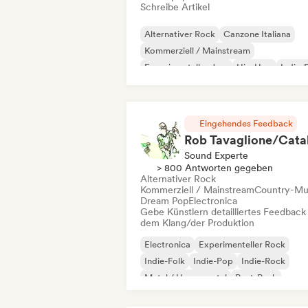
Schreibe Artikel
Alternativer Rock
Canzone Italiana
Kommerziell / Mainstream
Experimenteller Jazz
Hip-Hop
Indie-
Indie-Pop
Instrumental
Eingehendes Feedback
Sound Experte
> 800 Antworten gegeben
Alternativer Rock
Kommerziell / Mainstream
Country-Mu
Dream Pop
Electronica
Gebe Künstlern detailliertes Feedback
dem Klang/der Produktion
Electronica
Experimenteller Rock
Indie-Folk
Indie-Pop
Indie-Rock
Metal / Heavy metal
Post-Punk
Rock & Roll / Klassischer Rock