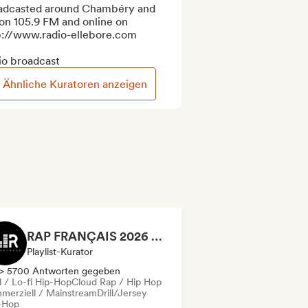
adcasted around Chambéry and 
on 105.9 FM and online on 
p://www.radio-ellebore.com

io broadcast
Ähnliche Kuratoren anzeigen
RAP FRANÇAIS 2026 🔥🇫🇷 (Way Records)
Playlist-Kurator
> 5700 Antworten gegeben
l / Lo-fi Hip-Hop
Cloud Rap / Hip Hop
merziell / Mainstream
Drill/Jersey
-Hop