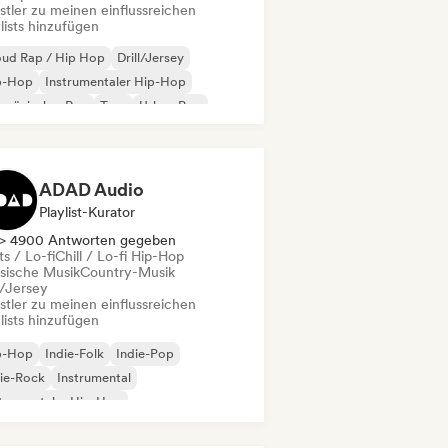
stler zu meinen einflussreichen
lists hinzufügen
oud Rap / Hip Hop
Drill/Jersey
p-Hop
Instrumentaler Hip-Hop
nzösischer Rap
Trap
Urban Pop
ll / Lo-fi Hip-Hop
ADAD Audio
Playlist-Kurator
> 4900 Antworten gegeben
s / Lo-fi
Chill / Lo-fi Hip-Hop
ssische Musik
Country-Musik
l/Jersey
stler zu meinen einflussreichen
lists hinzufügen
p-Hop
Indie-Folk
Indie-Pop
ie-Rock
Instrumental
trumentaler Hip-Hop
ernationaler Rap
Rap auf Englisch