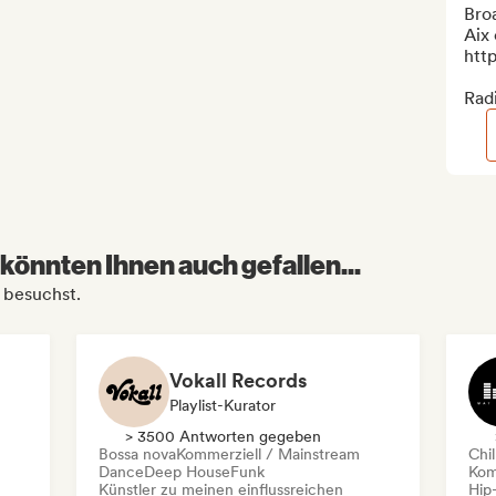
Bro
Aix 
htt
Rad
könnten Ihnen auch gefallen...
e besuchst.
Vokall Records
Playlist-Kurator
> 3500 Antworten gegeben
Bossa nova
Kommerziell / Mainstream
Chil
Dance
Deep House
Funk
Kom
Künstler zu meinen einflussreichen
Hip