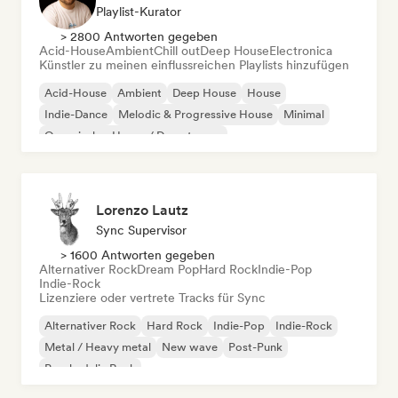
Playlist-Kurator
> 2800 Antworten gegeben
Acid-House
Ambient
Chill out
Deep House
Electronica
Künstler zu meinen einflussreichen Playlists hinzufügen
Acid-House
Ambient
Deep House
House
Indie-Dance
Melodic & Progressive House
Minimal
Organischer House / Downtempo
Lorenzo Lautz
Sync Supervisor
> 1600 Antworten gegeben
Alternativer Rock
Dream Pop
Hard Rock
Indie-Pop
Indie-Rock
Lizenziere oder vertrete Tracks für Sync
Alternativer Rock
Hard Rock
Indie-Pop
Indie-Rock
Metal / Heavy metal
New wave
Post-Punk
Psychedelic Rock