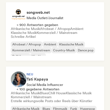
songweb.net
Media Outlet/Journalist
> 900 Antworten gegeben
Afrikanische Musik
Afrobeat / Afropop
Ambient
Klassische Musik
Kommerziell / Mainstream
Schreibe Artikel
Afrobeat / Afropop
Ambient
Klassische Musik
Kommerziell / Mainstream
Country-Musik
Dance pop
Drill/Jersey
Hip-Hop
NEU
Tati Kapaya
Social Media Influencer
< 100 gegebene Antworten
Afrikanische Musik
Blues
Chill House
Klassische Musik
Kommerziell / Mainstream
Erstelle wirkungsvolle Posts oder Reels über Künstler
Afrikanische Musik
Blues
Filmmusik
Funk
Hyperpop