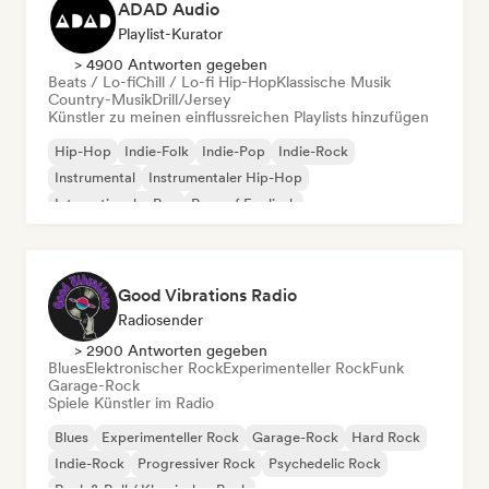
ADAD Audio
Playlist-Kurator
> 4900 Antworten gegeben
Beats / Lo-fi
Chill / Lo-fi Hip-Hop
Klassische Musik
Country-Musik
Drill/Jersey
Künstler zu meinen einflussreichen Playlists hinzufügen
Hip-Hop
Indie-Folk
Indie-Pop
Indie-Rock
Instrumental
Instrumentaler Hip-Hop
Internationaler Rap
Rap auf Englisch
Good Vibrations Radio
Radiosender
> 2900 Antworten gegeben
Blues
Elektronischer Rock
Experimenteller Rock
Funk
Garage-Rock
Spiele Künstler im Radio
Blues
Experimenteller Rock
Garage-Rock
Hard Rock
Indie-Rock
Progressiver Rock
Psychedelic Rock