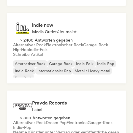
Rock & Roll / Klassischer Rock
indie now
Media Outlet/Journalist
> 2400 Antworten gegeben
Alternativer Rock
Elektronischer Rock
Garage-Rock
Hip-Hop
Indie-Folk
Schreibe Artikel
Alternativer Rock
Garage-Rock
Indie-Folk
Indie-Pop
Indie-Rock
Internationaler Rap
Metal / Heavy metal
Pop-Rock
Pravda Records
Label
> 800 Antworten gegeben
Alternativer Rock
Dream Pop
Electronica
Garage-Rock
Indie-Pop
Nehme Künstler unter Vertrag oder veröffentliche deren