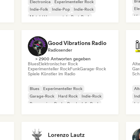
Bra
Electronica
Experimenteller Rock
Ele
Indie-Folk
Indie-Pop
Indie-Rock
Hi
Metal / Heavy metal
Post-Punk
Rock & Roll / Klassischer Rock
Good Vibrations Radio
Radiosender
> 2900 Antworten gegeben
Blues
Elektronischer Rock
Alt
Experimenteller Rock
Funk
Garage-Rock
Gar
Spiele Künstler im Radio
Schr
Blues
Experimenteller Rock
Alt
Garage-Rock
Hard Rock
Indie-Rock
Ind
Progressiver Rock
Psychedelic Rock
Int
Rock & Roll / Klassischer Rock
Po
Lorenzo Lautz