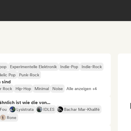
opop
Experimentelle Elektronik
Indie-Pop
Indie-Rock
elic Pop
Punk-Rock
n sind
er Rock
Hip-Hop
Minimal
Noise
Alle anzeigen +4
nlich ist wie die von...
 Fou
Lysistrata
IDLES
Bachar Mar-Khalifé
Rone