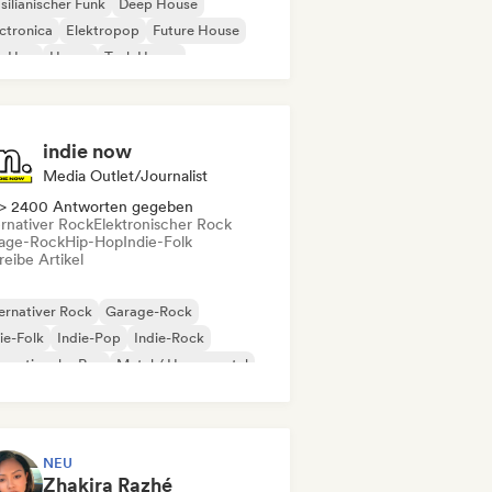
silianischer Funk
Deep House
ctronica
Elektropop
Future House
p-Hop
House
Tech House
indie now
Media Outlet/Journalist
> 2400 Antworten gegeben
ernativer Rock
Elektronischer Rock
age-Rock
Hip-Hop
Indie-Folk
eibe Artikel
ernativer Rock
Garage-Rock
ie-Folk
Indie-Pop
Indie-Rock
ernationaler Rap
Metal / Heavy metal
p-Rock
NEU
Zhakira Razhé