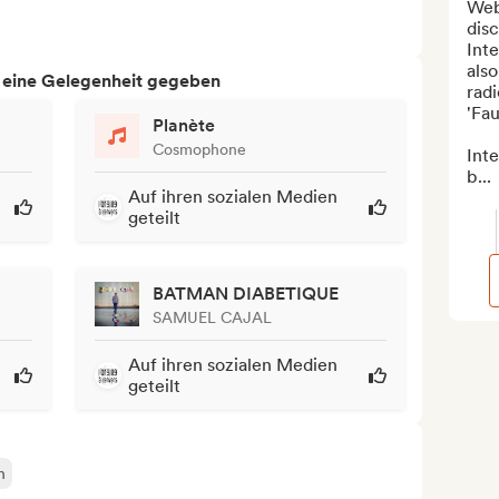
Web
disc
Inte
also
h eine Gelegenheit gegeben
radi
'Fau
Planète
Cosmophone
Inte
b...
Auf ihren sozialen Medien
geteilt
BATMAN DIABETIQUE
SAMUEL CAJAL
Auf ihren sozialen Medien
geteilt
h