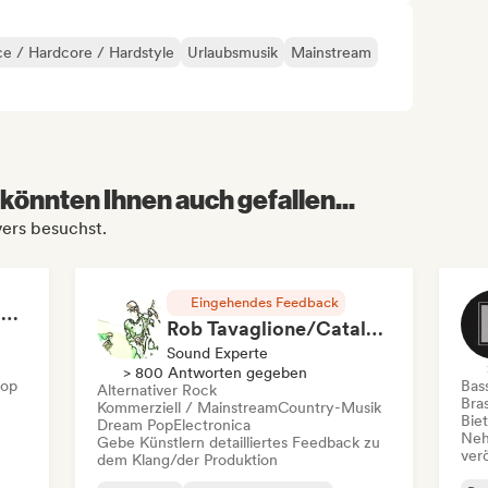
e / Hardcore / Hardstyle
Urlaubsmusik
Mainstream
könnten Ihnen auch gefallen...
nvers besuchst.
Eingehendes Feedback
RAP FRANÇAIS 2026 🔥🇫🇷 (Way Records)
Rob Tavaglione/Catalyst Recording
Sound Experte
> 800 Antworten gegeben
Hop
Bas
Alternativer Rock
Bras
Kommerziell / Mainstream
Country-Musik
Bie
Dream Pop
Electronica
Neh
Gebe Künstlern detailliertes Feedback zu
ver
dem Klang/der Produktion