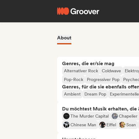
About
Genres, die er/sie mag
Alternativer Rock
Coldwave
Elektr
Pop-Rock
Progressiver Pop
Psyched
Genres, für die sie ebenfalls offe
Ambient
Dream Pop
Experimentell
Du möchtest Musik erhalten, die äh
The Murder Capital
Chapelier
Chinese Man
Eiffel
Soan