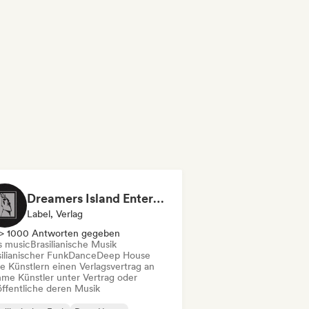
Dreamers Island Entertainment
Label, Verlag
> 1000 Antworten gegeben
s music
Brasilianische Musik
ilianischer Funk
Dance
Deep House
te Künstlern einen Verlagsvertrag an
me Künstler unter Vertrag oder
öffentliche deren Musik