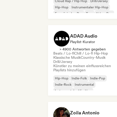
Cloud Rap / Hip Hop
Drill/Jersey
Hip-Hop
Instrumentaler Hip-Hop
Französischer Rap
Trap
Urban Pop
Chill / Lo-fi Hip-Hop
ADAD Audio
Playlist-Kurator
> 4900 Antworten gegeben
Beats / Lo-fi
Chill / Lo-fi Hip-Hop
Klassische Musik
Country-Musik
Drill/Jersey
Künstler zu meinen einflussreichen
Playlists hinzufügen
Hip-Hop
Indie-Folk
Indie-Pop
Indie-Rock
Instrumental
Instrumentaler Hip-Hop
Internationaler Rap
Rap auf Englisch
Zoila Antonio