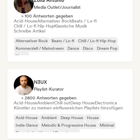
Zoila Antonio
Media Outlet/Journalist
> 100 Antworten gegeben
Acid-House
Alternativer Rock
Beats / Lo-fi
Chill / Lo-fi Hip-Hop
Klassische Musik
Schreibe Artikel
Alternativer Rock
Beats / Lo-fi
Chill / Lo-fi Hip-Hop
Kommerziell / Mainstream
Dance
Disco
Dream Pop
House
N3UX
Playlist-Kurator
> 2800 Antworten gegeben
Acid-House
Ambient
Chill out
Deep House
Electronica
Künstler zu meinen einflussreichen Playlists hinzufügen
Acid-House
Ambient
Deep House
House
Indie-Dance
Melodic & Progressive House
Minimal
Organischer House / Downtempo