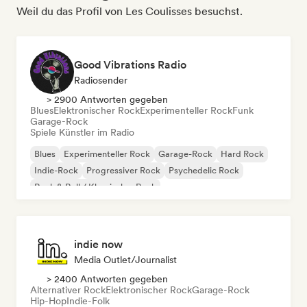
Weil du das Profil von Les Coulisses besuchst.
Good Vibrations Radio
Radiosender
> 2900 Antworten gegeben
Blues
Elektronischer Rock
Experimenteller Rock
Funk
Garage-Rock
Spiele Künstler im Radio
Blues
Experimenteller Rock
Garage-Rock
Hard Rock
Indie-Rock
Progressiver Rock
Psychedelic Rock
Rock & Roll / Klassischer Rock
indie now
Media Outlet/Journalist
> 2400 Antworten gegeben
Alternativer Rock
Elektronischer Rock
Garage-Rock
Hip-Hop
Indie-Folk