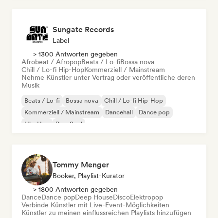
Sungate Records
Label
> 1300 Antworten gegeben
Afrobeat / Afropop
Beats / Lo-fi
Bossa nova
Chill / Lo-fi Hip-Hop
Kommerziell / Mainstream
Nehme Künstler unter Vertrag oder veröffentliche deren
Musik
Beats / Lo-fi
Bossa nova
Chill / Lo-fi Hip-Hop
Kommerziell / Mainstream
Dancehall
Dance pop
Hip-Hop
Pop-Soul
Tommy Menger
Booker, Playlist-Kurator
> 1800 Antworten gegeben
Dance
Dance pop
Deep House
Disco
Elektropop
Verbinde Künstler mit Live-Event-Möglichkeiten
Künstler zu meinen einflussreichen Playlists hinzufügen