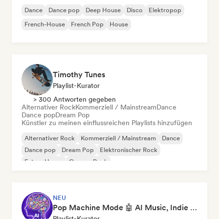
Dance
Dance pop
Deep House
Disco
Elektropop
French-House
French Pop
House
Timothy Tunes
Playlist-Kurator
> 300 Antworten gegeben
Alternativer Rock
Kommerziell / Mainstream
Dance
Dance pop
Dream Pop
Künstler zu meinen einflussreichen Playlists hinzufügen
Alternativer Rock
Kommerziell / Mainstream
Dance
Dance pop
Dream Pop
Elektronischer Rock
Future House
Garage-Rock
NEU
Pop Machine Mode 🤖 AI Music, Indie Pop & Dream Pop
Playlist-Kurator