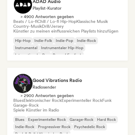
ADAD Audio
Playlist-Kurator
> 4900 Antworten gegeben
Beats / Lo-fi
Chill / Lo-fi Hip-Hop
Klassische Musik
Country-Musik
Drill/Jersey
Künstler zu meinen einflussreichen Playlists hinzufügen
Hip-Hop
Indie-Folk
Indie-Pop
Indie-Rock
Instrumental
Instrumentaler Hip-Hop
Internationaler Rap
Rap auf Englisch
Good Vibrations Radio
Radiosender
> 2900 Antworten gegeben
Blues
Elektronischer Rock
Experimenteller Rock
Funk
Garage-Rock
Spiele Künstler im Radio
Blues
Experimenteller Rock
Garage-Rock
Hard Rock
Indie-Rock
Progressiver Rock
Psychedelic Rock
Rock & Roll / Klassischer Rock