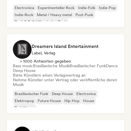
Electronica
Experimenteller Rock
Indie-Folk
Indie-Pop
Indie-Rock
Metal / Heavy metal
Post-Punk
Rock & Roll / Klassischer Rock
Dreamers Island Entertainment
Label, Verlag
> 1000 Antworten gegeben
Bass music
Brasilianische Musik
Brasilianischer Funk
Dance
Deep House
Biete Künstlern einen Verlagsvertrag an
Nehme Künstler unter Vertrag oder veröffentliche deren
Musik
Brasilianischer Funk
Deep House
Electronica
Elektropop
Future House
Hip-Hop
House
Tech House