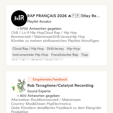
RAP FRANÇAIS 2026 🔥🇫🇷 (Way Records)
Playlist-Kurator
> 5700 Antworten gegeben
Chill / Lo-fi Hip-Hop
Cloud Rap / Hip Hop
Kommerziell / Mainstream
Drill/Jersey
Hip-Hop
Künstler zu meinen einflussreichen Playlists hinzufügen
Cloud Rap / Hip Hop
Drill/Jersey
Hip-Hop
Instrumentaler Hip-Hop
Französischer Rap
Trap
Urban Pop
Chill / Lo-fi Hip-Hop
Eingehendes Feedback
Rob Tavaglione/Catalyst Recording
Sound Experte
> 800 Antworten gegeben
Alternativer Rock
Kommerziell / Mainstream
Country-Musik
Dream Pop
Electronica
Gebe Künstlern detailliertes Feedback zu dem Klang/der
Produktion