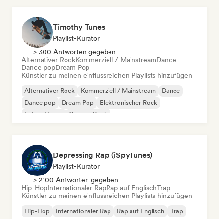
Timothy Tunes
Playlist-Kurator
> 300 Antworten gegeben
Alternativer Rock
Kommerziell / Mainstream
Dance
Dance pop
Dream Pop
Künstler zu meinen einflussreichen Playlists hinzufügen
Alternativer Rock
Kommerziell / Mainstream
Dance
Dance pop
Dream Pop
Elektronischer Rock
Future House
Garage-Rock
Depressing Rap (iSpyTunes)
Playlist-Kurator
> 2100 Antworten gegeben
Hip-Hop
Internationaler Rap
Rap auf Englisch
Trap
Künstler zu meinen einflussreichen Playlists hinzufügen
Hip-Hop
Internationaler Rap
Rap auf Englisch
Trap