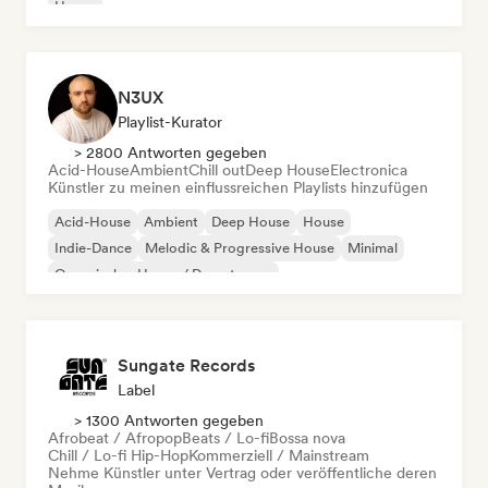
House
N3UX
Playlist-Kurator
> 2800 Antworten gegeben
Acid-House
Ambient
Chill out
Deep House
Electronica
Künstler zu meinen einflussreichen Playlists hinzufügen
Acid-House
Ambient
Deep House
House
Indie-Dance
Melodic & Progressive House
Minimal
Organischer House / Downtempo
Sungate Records
Label
> 1300 Antworten gegeben
Afrobeat / Afropop
Beats / Lo-fi
Bossa nova
Chill / Lo-fi Hip-Hop
Kommerziell / Mainstream
Nehme Künstler unter Vertrag oder veröffentliche deren