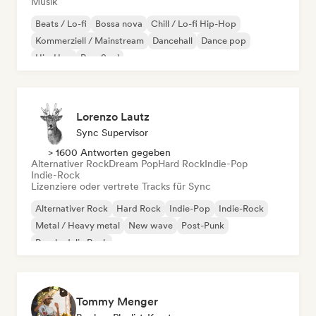
Musik
Beats / Lo-fi
Bossa nova
Chill / Lo-fi Hip-Hop
Kommerziell / Mainstream
Dancehall
Dance pop
Hip-Hop
Pop-Soul
Lorenzo Lautz
Sync Supervisor
> 1600 Antworten gegeben
Alternativer Rock
Dream Pop
Hard Rock
Indie-Pop
Indie-Rock
Lizenziere oder vertrete Tracks für Sync
Alternativer Rock
Hard Rock
Indie-Pop
Indie-Rock
Metal / Heavy metal
New wave
Post-Punk
Psychedelic Rock
Tommy Menger