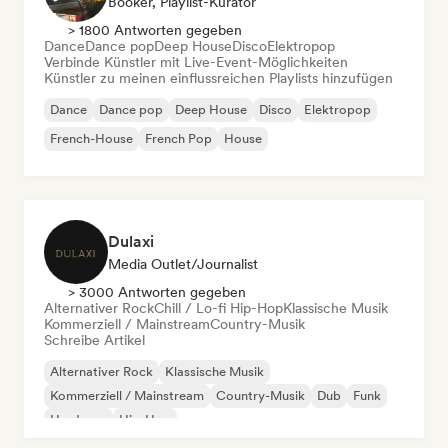
Booker, Playlist-Kurator
> 1800 Antworten gegeben
Dance
Dance pop
Deep House
Disco
Elektropop
Verbinde Künstler mit Live-Event-Möglichkeiten
Künstler zu meinen einflussreichen Playlists hinzufügen
Dance
Dance pop
Deep House
Disco
Elektropop
French-House
French Pop
House
Dulaxi
Media Outlet/Journalist
> 3000 Antworten gegeben
Alternativer Rock
Chill / Lo-fi Hip-Hop
Klassische Musik
Kommerziell / Mainstream
Country-Musik
Schreibe Artikel
Alternativer Rock
Klassische Musik
Kommerziell / Mainstream
Country-Musik
Dub
Funk
Hardcore
Hip-Hop