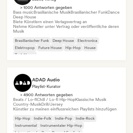
> 1000 Antworten gegeben
Bass music
Brasilianische Musik
Brasilianischer Funk
Dance
Deep House
Biete Künstlern einen Verlagsvertrag an
Nehme Künstler unter Vertrag oder veröffentliche deren
Musik
Brasilianischer Funk
Deep House
Electronica
Elektropop
Future House
Hip-Hop
House
Tech House
ADAD Audio
Playlist-Kurator
> 4900 Antworten gegeben
Beats / Lo-fi
Chill / Lo-fi Hip-Hop
Klassische Musik
Country-Musik
Drill/Jersey
Künstler zu meinen einflussreichen Playlists hinzufügen
Hip-Hop
Indie-Folk
Indie-Pop
Indie-Rock
Instrumental
Instrumentaler Hip-Hop
Internationaler Rap
Rap auf Englisch