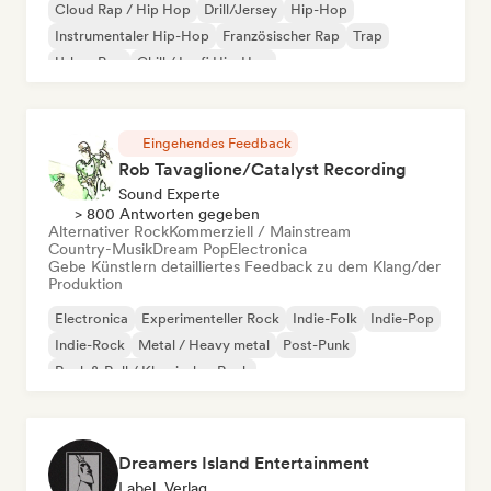
Cloud Rap / Hip Hop
Drill/Jersey
Hip-Hop
Instrumentaler Hip-Hop
Französischer Rap
Trap
Urban Pop
Chill / Lo-fi Hip-Hop
Eingehendes Feedback
Rob Tavaglione/Catalyst Recording
Sound Experte
> 800 Antworten gegeben
Alternativer Rock
Kommerziell / Mainstream
Country-Musik
Dream Pop
Electronica
Gebe Künstlern detailliertes Feedback zu dem Klang/der
Produktion
Electronica
Experimenteller Rock
Indie-Folk
Indie-Pop
Indie-Rock
Metal / Heavy metal
Post-Punk
Rock & Roll / Klassischer Rock
Dreamers Island Entertainment
Label, Verlag