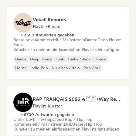
Vokall Records
Playlist-Kurator
> 3500 Antworten gegeben
Bossa nova
Kommerziell / Mainstream
Dance
Deep House
Funk
Künstler zu meinen einflussreichen Playlists hinzufügen
Dance
Deep House
Funk
Funky / Jackin House
House
Indie-Pop
Nu-disco / Italo
Pop-Soul
RAP FRANÇAIS 2026 🔥🇫🇷 (Way Records)
Playlist-Kurator
> 5700 Antworten gegeben
Chill / Lo-fi Hip-Hop
Cloud Rap / Hip Hop
Kommerziell / Mainstream
Drill/Jersey
Hip-Hop
Künstler zu meinen einflussreichen Playlists hinzufügen