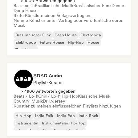
> 1000 Antworten gegeben
Bass music
Brasilianische Musik
Brasilianischer Funk
Dance
Deep House
Biete Künstlern einen Verlagsvertrag an
Nehme Künstler unter Vertrag oder veröffentliche deren
Musik
Brasilianischer Funk
Deep House
Electronica
Elektropop
Future House
Hip-Hop
House
Tech House
ADAD Audio
Playlist-Kurator
> 4900 Antworten gegeben
Beats / Lo-fi
Chill / Lo-fi Hip-Hop
Klassische Musik
Country-Musik
Drill/Jersey
Künstler zu meinen einflussreichen Playlists hinzufügen
Hip-Hop
Indie-Folk
Indie-Pop
Indie-Rock
Instrumental
Instrumentaler Hip-Hop
Internationaler Rap
Rap auf Englisch