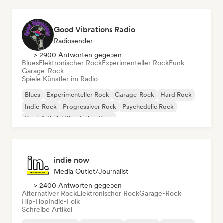
Good Vibrations Radio
Radiosender
> 2900 Antworten gegeben
Blues
Elektronischer Rock
Experimenteller Rock
Funk
Garage-Rock
Spiele Künstler im Radio
Blues
Experimenteller Rock
Garage-Rock
Hard Rock
Indie-Rock
Progressiver Rock
Psychedelic Rock
Rock & Roll / Klassischer Rock
indie now
Media Outlet/Journalist
> 2400 Antworten gegeben
Alternativer Rock
Elektronischer Rock
Garage-Rock
Hip-Hop
Indie-Folk
Schreibe Artikel