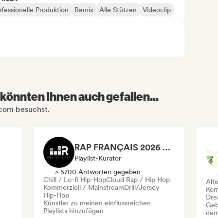
ofessionelle Produktion
Remix
Alle Stützen
Videoclip
könnten Ihnen auch gefallen...
k.com besuchst.
RAP FRANÇAIS 2026 🔥🇫🇷 (Way Records)
Playlist-Kurator
> 5700 Antworten gegeben
Chill / Lo-fi Hip-Hop
Cloud Rap / Hip Hop
Alt
Kommerziell / Mainstream
Drill/Jersey
Kom
Hip-Hop
Dre
Künstler zu meinen einflussreichen
Geb
Playlists hinzufügen
dem