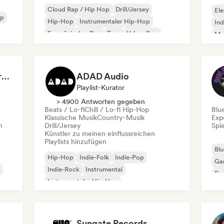
Cloud Rap / Hip Hop
Drill/Jersey
Ele
op
Hip-Hop
Instrumentaler Hip-Hop
Ind
Französischer Rap
Trap
Urban Pop
Met
Chill / Lo-fi Hip-Hop
Roc
Dreamers Island Entertainment
ADAD Audio
Playlist-Kurator
> 4900 Antworten gegeben
Beats / Lo-fi
Chill / Lo-fi Hip-Hop
Blu
Klassische Musik
Country-Musik
Exp
n
Drill/Jersey
Spie
Künstler zu meinen einflussreichen
Playlists hinzufügen
Blu
Hip-Hop
Indie-Folk
Indie-Pop
Ga
Indie-Rock
Instrumental
Pro
Instrumentaler Hip-Hop
Roc
Internationaler Rap
Rap auf Englisch
Sungate Records