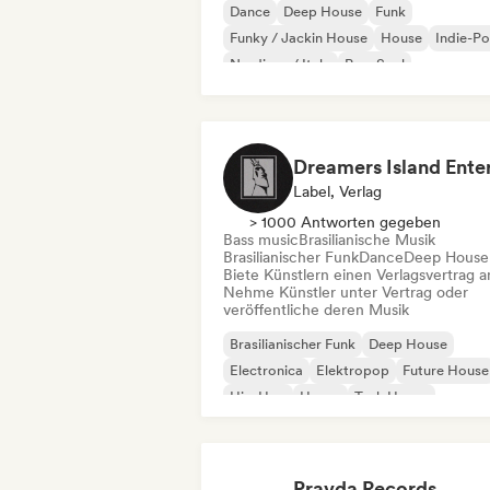
Dance
Deep House
Funk
Funky / Jackin House
House
Indie-P
Nu-disco / Italo
Pop-Soul
Label, Verlag
> 1000 Antworten gegeben
Bass music
Brasilianische Musik
Brasilianischer Funk
Dance
Deep House
Biete Künstlern einen Verlagsvertrag a
Nehme Künstler unter Vertrag oder
veröffentliche deren Musik
Brasilianischer Funk
Deep House
Electronica
Elektropop
Future House
Hip-Hop
House
Tech House
Pravda Records