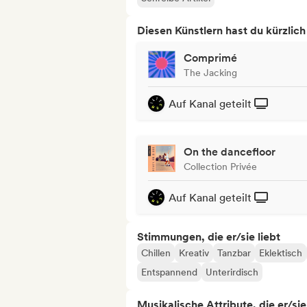
Diesen Künstlern hast du kürzlic
Comprimé
The Jacking
Auf Kanal geteilt
On the dancefloor
Collection Privée
Auf Kanal geteilt
Stimmungen, die er/sie liebt
Chillen
Kreativ
Tanzbar
Eklektisch
Entspannend
Unterirdisch
Musikalische Attribute, die er/sie