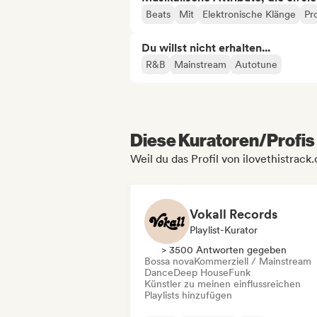
Beats
Mit
Elektronische Klänge
Pr
Du willst nicht erhalten...
R&B
Mainstream
Autotune
Diese Kuratoren/Profis 
Weil du das Profil von ilovethistrac
Vokall Records
Playlist-Kurator
> 3500 Antworten gegeben
Bossa nova
Kommerziell / Mainstream
Dance
Deep House
Funk
Künstler zu meinen einflussreichen
Playlists hinzufügen