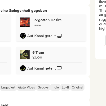
ilov
musi
h eine Gelegenheit gegeben
Thro
all 
regg
Forgotten Desire
qual
Laure
high
Auf Kanal geteilt
6 Train
Y.LOH
Auf Kanal geteilt
Engagiert
Gute Vibes
Groovy
Indie
Lo-fi
Original
 liebt