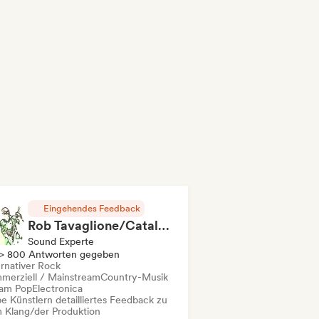
Eingehendes Feedback
Rob Tavaglione/Catalyst Recording
Sound Experte
> 800 Antworten gegeben
ernativer Rock
merziell / Mainstream
Country-Musik
am Pop
Electronica
e Künstlern detailliertes Feedback zu
 Klang/der Produktion