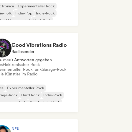
ctronica
Experimenteller Rock
ie-Folk
Indie-Pop
Indie-Rock
al / Heavy metal
Post-Punk
k & Roll / Klassischer Rock
Good Vibrations Radio
Radiosender
> 2900 Antworten gegeben
es
Elektronischer Rock
erimenteller Rock
Funk
Garage-Rock
le Künstler im Radio
es
Experimenteller Rock
rage-Rock
Hard Rock
Indie-Rock
gressiver Rock
Psychedelic Rock
k & Roll / Klassischer Rock
NEU