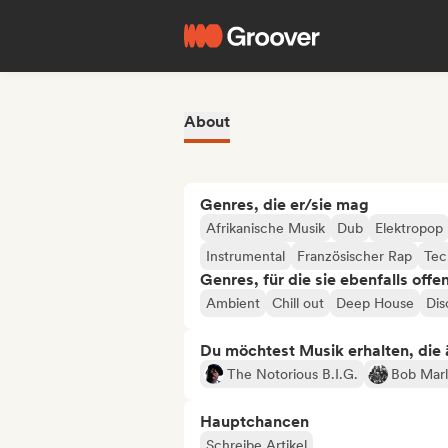
About
Genres, die er/sie mag
Afrikanische Musik
Dub
Elektropop
Instrumental
Französischer Rap
Tec
Genres, für die sie ebenfalls offe
Ambient
Chill out
Deep House
Dis
Du möchtest Musik erhalten, die äh
The Notorious B.I.G.
Bob Marl
Hauptchancen
Schreibe Artikel