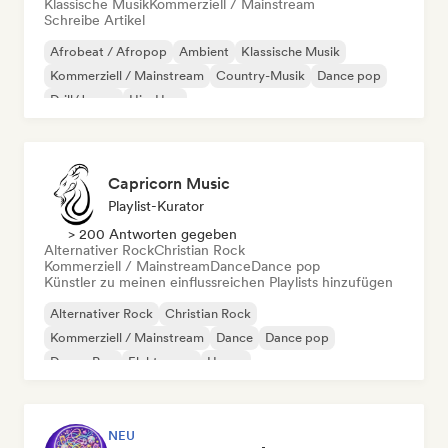
Klassische Musik
Kommerziell / Mainstream
Schreibe Artikel
Afrobeat / Afropop
Ambient
Klassische Musik
Kommerziell / Mainstream
Country-Musik
Dance pop
Drill/Jersey
Hip-Hop
Capricorn Music
Playlist-Kurator
> 200 Antworten gegeben
Alternativer Rock
Christian Rock
Kommerziell / Mainstream
Dance
Dance pop
Künstler zu meinen einflussreichen Playlists hinzufügen
Alternativer Rock
Christian Rock
Kommerziell / Mainstream
Dance
Dance pop
Dream Pop
Elektropop
House
NEU