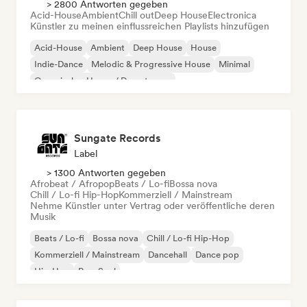
> 2800 Antworten gegeben
Acid-House
Ambient
Chill out
Deep House
Electronica
Künstler zu meinen einflussreichen Playlists hinzufügen
Acid-House
Ambient
Deep House
House
Indie-Dance
Melodic & Progressive House
Minimal
Organischer House / Downtempo
Sungate Records
Label
> 1300 Antworten gegeben
Afrobeat / Afropop
Beats / Lo-fi
Bossa nova
Chill / Lo-fi Hip-Hop
Kommerziell / Mainstream
Nehme Künstler unter Vertrag oder veröffentliche deren
Musik
Beats / Lo-fi
Bossa nova
Chill / Lo-fi Hip-Hop
Kommerziell / Mainstream
Dancehall
Dance pop
Hip-Hop
Pop-Soul