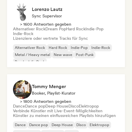
Lorenzo Lautz
Sync Supervisor
> 1600 Antworten gegeben
Alternativer Rock
Dream Pop
Hard Rock
Indie-Pop
Indie-Rock
Lizenziere oder vertrete Tracks für Sync
Alternativer Rock
Hard Rock
Indie-Pop
Indie-Rock
Metal / Heavy metal
New wave
Post-Punk
Psychedelic Rock
Tommy Menger
Booker, Playlist-Kurator
> 1800 Antworten gegeben
Dance
Dance pop
Deep House
Disco
Elektropop
Verbinde Künstler mit Live-Event-Möglichkeiten
Künstler zu meinen einflussreichen Playlists hinzufügen
Dance
Dance pop
Deep House
Disco
Elektropop