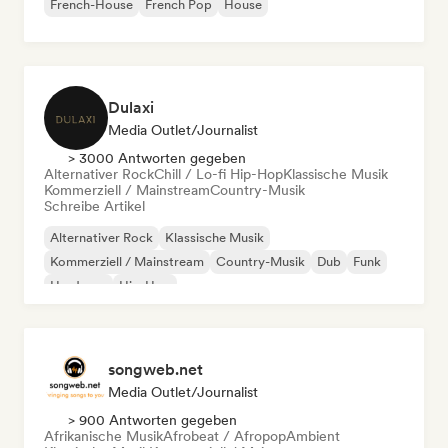
French-House
French Pop
House
Dulaxi
Media Outlet/Journalist
> 3000 Antworten gegeben
Alternativer Rock
Chill / Lo-fi Hip-Hop
Klassische Musik
Kommerziell / Mainstream
Country-Musik
Schreibe Artikel
Alternativer Rock
Klassische Musik
Kommerziell / Mainstream
Country-Musik
Dub
Funk
Hardcore
Hip-Hop
songweb.net
Media Outlet/Journalist
> 900 Antworten gegeben
Afrikanische Musik
Afrobeat / Afropop
Ambient