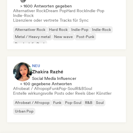
> 1600 Antworten gegeben
Alternativer Rock
Dream Pop
Hard Rock
Indie-Pop
Indie-Rock
Lizenziere oder vertrete Tracks für Sync
Alternativer Rock
Hard Rock
Indie-Pop
Indie-Rock
Metal / Heavy metal
New wave
Post-Punk
Psychedelic Rock
NEU
Zhakira Razhé
Social Media Influencer
< 100 gegebene Antworten
Afrobeat / Afropop
Funk
Pop-Soul
R&B
Soul
Erstelle wirkungsvolle Posts oder Reels über Künstler
Afrobeat / Afropop
Funk
Pop-Soul
R&B
Soul
Urban Pop