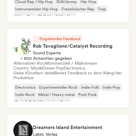
Cloud Rap / Hip Hop
Drill/Jersey
Hip-Hop
Instrumentaler Hip-Hop
Französischer Rap
Trap
Urban Pop
Chill / Lo-fi Hip-Hop
Eingehendes Feedback
Rob Tavaglione/Catalyst Recording
Sound Experte
> 800 Antworten gegeben
Alternativer Rock
Kommerziell / Mainstream
Country-Musik
Dream Pop
Electronica
Gebe Künstlern detailliertes Feedback zu dem Klang/der
Produktion
Electronica
Experimenteller Rock
Indie-Folk
Indie-Pop
Indie-Rock
Metal / Heavy metal
Post-Punk
Rock & Roll / Klassischer Rock
Dreamers Island Entertainment
Label, Verlag