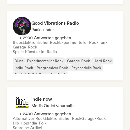
Good Vibrations Radio
Radiosender
> 2900 Antworten gegeben
Blues
Elektronischer Rock
Experimenteller Rock
Funk
Garage-Rock
Spiele Künstler im Radio
Blues
Experimenteller Rock
Garage-Rock
Hard Rock
Indie-Rock
Progressiver Rock
Psychedelic Rock
Rock & Roll / Klassischer Rock
indie now
Media Outlet/Journalist
> 2400 Antworten gegeben
Alternativer Rock
Elektronischer Rock
Garage-Rock
Hip-Hop
Indie-Folk
Schreibe Artikel