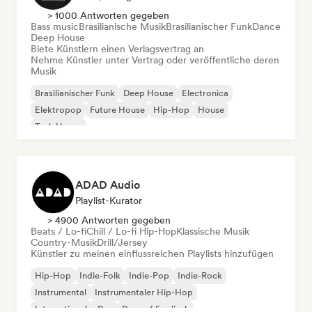
> 1000 Antworten gegeben
Bass music
Brasilianische Musik
Brasilianischer Funk
Dance
Deep House
Biete Künstlern einen Verlagsvertrag an
Nehme Künstler unter Vertrag oder veröffentliche deren
Musik
Brasilianischer Funk
Deep House
Electronica
Elektropop
Future House
Hip-Hop
House
Tech House
ADAD Audio
Playlist-Kurator
> 4900 Antworten gegeben
Beats / Lo-fi
Chill / Lo-fi Hip-Hop
Klassische Musik
Country-Musik
Drill/Jersey
Künstler zu meinen einflussreichen Playlists hinzufügen
Hip-Hop
Indie-Folk
Indie-Pop
Indie-Rock
Instrumental
Instrumentaler Hip-Hop
Internationaler Rap
Rap auf Englisch