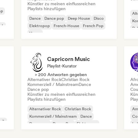
Künstler zu meinen einflussreichen
Playlists hinzufügen
op
Alt
Dance
Dance pop
Deep House
Disco
Kom
ock
Elektropop
French-House
French Pop
Du
House
Capricorn Music
Playlist-Kurator
> 200 Antworten gegeben
Alternativer Rock
Christian Rock
Afr
Kommerziell / Mainstream
Dance
Ame
Dance pop
Cou
Künstler zu meinen einflussreichen
Kün
Playlists hinzufügen
Play
Alternativer Rock
Christian Rock
Am
Kommerziell / Mainstream
Dance
Co
sik
Dance pop
Dream Pop
Elektropop
Ind
House