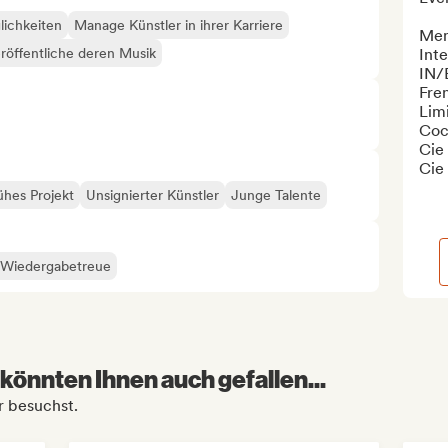
lichkeiten
Manage Künstler in ihrer Karriere
Mem
röffentliche deren Musik
Inte
IN/
Fren
Lim
Coc
Cie
Cie 
ühes Projekt
Unsignierter Künstler
Junge Talente
 Wiedergabetreue
könnten Ihnen auch gefallen...
r besuchst.