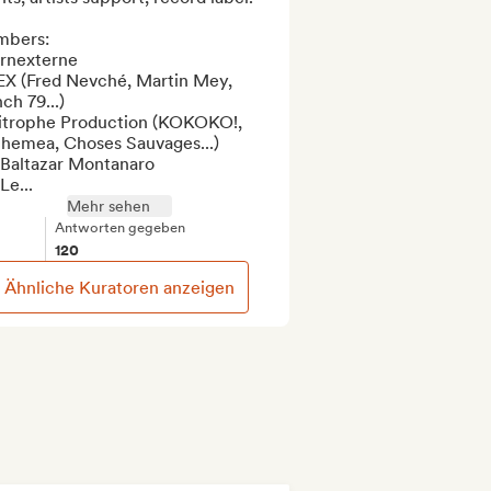
bers:

rnexterne

EX (Fred Nevché, Martin Mey, 
ch 79...)

itrophe Production (KOKOKO!, 
hemea, Choses Sauvages...)

 Baltazar Montanaro

Le...
Mehr sehen
Antworten gegeben
120
Ähnliche Kuratoren anzeigen