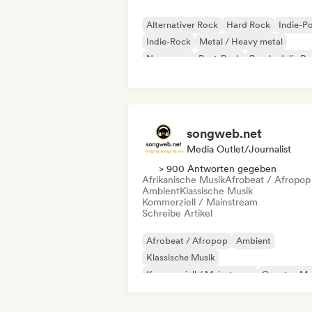
Alternativer Rock
Hard Rock
Indie-P
Indie-Rock
Metal / Heavy metal
New wave
Post-Punk
Psychedelic R
songweb.net
Media Outlet/Journalist
> 900 Antworten gegeben
Afrikanische Musik
Afrobeat / Afropop
Ambient
Klassische Musik
Kommerziell / Mainstream
Schreibe Artikel
Afrobeat / Afropop
Ambient
Klassische Musik
Kommerziell / Mainstream
Country-Mu
Dance pop
Drill/Jersey
Hip-Hop