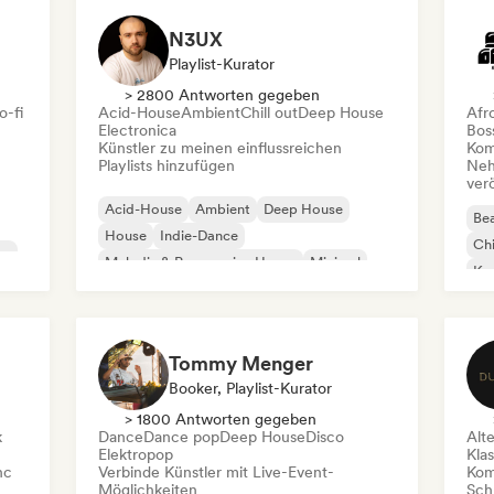
N3UX
Playlist-Kurator
> 2800 Antworten gegeben
o-fi
Acid-House
Ambient
Chill out
Deep House
Afr
Electronica
Bos
Künstler zu meinen einflussreichen
Kom
Playlists hinzufügen
Neh
ver
Acid-House
Ambient
Deep House
Bea
House
Indie-Dance
Chi
co
Melodic & Progressive House
Minimal
Kom
Organischer House / Downtempo
Da
Tommy Menger
Booker, Playlist-Kurator
> 1800 Antworten gegeben
k
Dance
Dance pop
Deep House
Disco
Alt
Elektropop
Kla
nc
Verbinde Künstler mit Live-Event-
Kom
Möglichkeiten
Schr