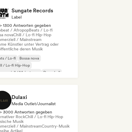
Sungate Records
Label
> 1300 Antworten gegeben
obeat / Afropop
Beats / Lo-fi
sa nova
Chill / Lo-fi Hip-Hop
merziell / Mainstream
me Künstler unter Vertrag oder
öffentliche deren Musik
ts / Lo-fi
Bossa nova
ll / Lo-fi Hip-Hop
merziell / Mainstream
Dancehall
nce pop
Hip-Hop
Pop-Soul
Dulaxi
Media Outlet/Journalist
> 3000 Antworten gegeben
ernativer Rock
Chill / Lo-fi Hip-Hop
ssische Musik
merziell / Mainstream
Country-Musik
eibe Artikel