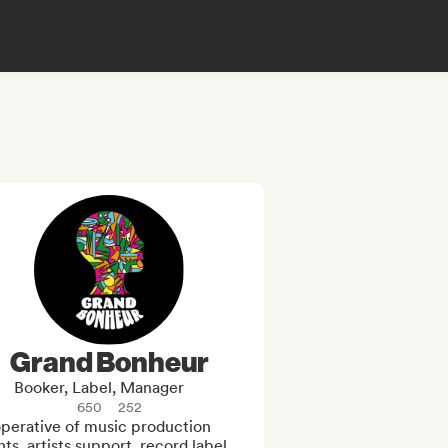
Grand Bonheur
Booker, Label, Manager
650
252
perative of music production

ts, artists support, record label.
