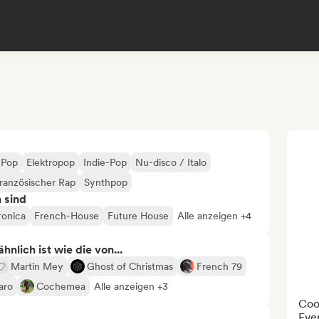
 Pop
Elektropop
Indie-Pop
Nu-disco / Italo
ranzösischer Rap
Synthpop
n sind
ronica
French-House
Future House
Alle anzeigen +4
nlich ist wie die von...
Martin Mey
Ghost of Christmas
French 79
aro
Cochemea
Alle anzeigen +3
Coo
Even