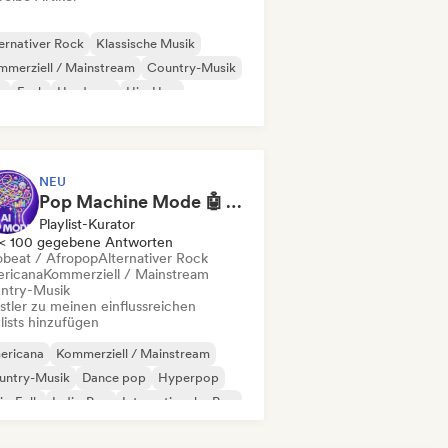
ernativer Rock
Klassische Musik
merziell / Mainstream
Country-Musik
b
Funk
Hardcore
Hip-Hop
NEU
Pop Machine Mode 🤖 AI Music, Indie Pop & Dream Pop
Playlist-Kurator
< 100 gegebene Antworten
obeat / Afropop
Alternativer Rock
ricana
Kommerziell / Mainstream
ntry-Musik
stler zu meinen einflussreichen
lists hinzufügen
ericana
Kommerziell / Mainstream
untry-Musik
Dance pop
Hyperpop
ie-Folk
Indie-Pop
Internationaler Pop