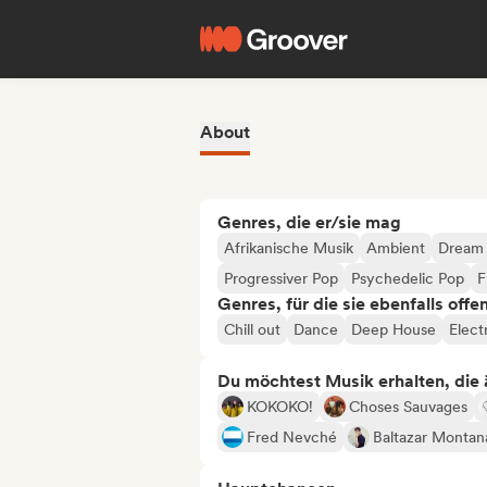
About
Genres, die er/sie mag
Afrikanische Musik
Ambient
Dream
Progressiver Pop
Psychedelic Pop
F
Genres, für die sie ebenfalls offe
Chill out
Dance
Deep House
Elect
Du möchtest Musik erhalten, die äh
KOKOKO!
Choses Sauvages
Fred Nevché
Baltazar Montan