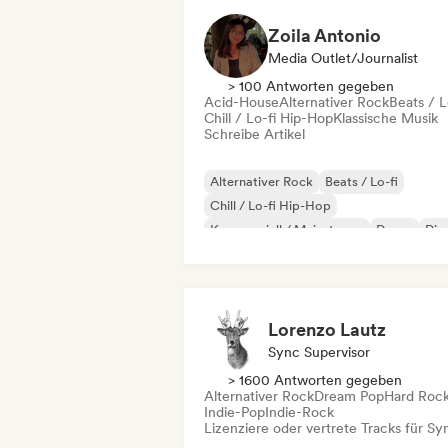
Zoila Antonio
Media Outlet/Journalist
> 100 Antworten gegeben
Acid-House
Alternativer Rock
Beats / L
Chill / Lo-fi Hip-Hop
Klassische Musik
Schreibe Artikel
Alternativer Rock
Beats / Lo-fi
Chill / Lo-fi Hip-Hop
Kommerziell / Mainstream
Dance
Dis
Dream Pop
House
Lorenzo Lautz
Sync Supervisor
> 1600 Antworten gegeben
Alternativer Rock
Dream Pop
Hard Roc
Indie-Pop
Indie-Rock
Lizenziere oder vertrete Tracks für Sy