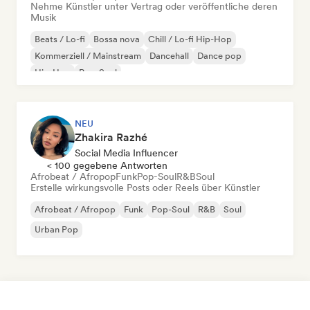
Nehme Künstler unter Vertrag oder veröffentliche deren
Musik
Beats / Lo-fi
Bossa nova
Chill / Lo-fi Hip-Hop
Kommerziell / Mainstream
Dancehall
Dance pop
Hip-Hop
Pop-Soul
NEU
Zhakira Razhé
Social Media Influencer
< 100 gegebene Antworten
Afrobeat / Afropop
Funk
Pop-Soul
R&B
Soul
Erstelle wirkungsvolle Posts oder Reels über Künstler
Afrobeat / Afropop
Funk
Pop-Soul
R&B
Soul
Urban Pop