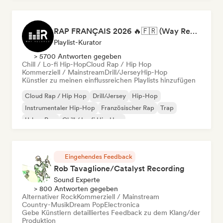
RAP FRANÇAIS 2026 🔥🇫🇷 (Way Records)
Playlist-Kurator
> 5700 Antworten gegeben
Chill / Lo-fi Hip-Hop
Cloud Rap / Hip Hop
Kommerziell / Mainstream
Drill/Jersey
Hip-Hop
Künstler zu meinen einflussreichen Playlists hinzufügen
Cloud Rap / Hip Hop
Drill/Jersey
Hip-Hop
Instrumentaler Hip-Hop
Französischer Rap
Trap
Urban Pop
Chill / Lo-fi Hip-Hop
Eingehendes Feedback
Rob Tavaglione/Catalyst Recording
Sound Experte
> 800 Antworten gegeben
Alternativer Rock
Kommerziell / Mainstream
Country-Musik
Dream Pop
Electronica
Gebe Künstlern detailliertes Feedback zu dem Klang/der
Produktion