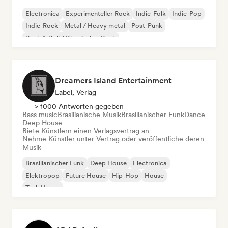
Electronica
Experimenteller Rock
Indie-Folk
Indie-Pop
Indie-Rock
Metal / Heavy metal
Post-Punk
Rock & Roll / Klassischer Rock
Dreamers Island Entertainment
Label, Verlag
> 1000 Antworten gegeben
Bass music
Brasilianische Musik
Brasilianischer Funk
Dance
Deep House
Biete Künstlern einen Verlagsvertrag an
Nehme Künstler unter Vertrag oder veröffentliche deren
Musik
Brasilianischer Funk
Deep House
Electronica
Elektropop
Future House
Hip-Hop
House
Tech House