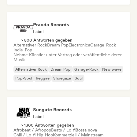
Pravda Records
Label
> 800 Antworten gegeben
Alternativer Rock
Dream Pop
Electronica
Garage-Rock
Indie-Pop
Nehme Künstler unter Vertrag oder veröffentliche deren
Musik
Alternativer Rock
Dream Pop
Garage-Rock
New wave
Pop-Soul
Reggae
Shoegaze
Soul
Sungate Records
Label
> 1300 Antworten gegeben
Afrobeat / Afropop
Beats / Lo-fi
Bossa nova
Chill / Lo-fi Hip-Hop
Kommerziell / Mainstream