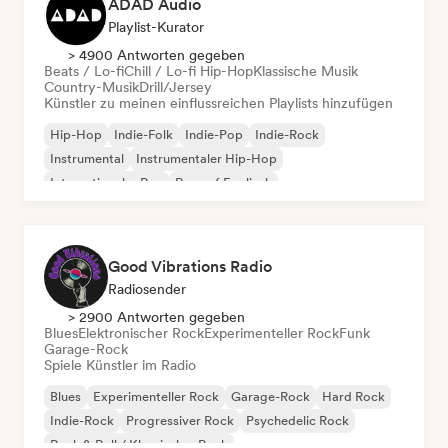
ADAD Audio
Playlist-Kurator
> 4900 Antworten gegeben
Beats / Lo-fi
Chill / Lo-fi Hip-Hop
Klassische Musik
Country-Musik
Drill/Jersey
Künstler zu meinen einflussreichen Playlists hinzufügen
Hip-Hop
Indie-Folk
Indie-Pop
Indie-Rock
Instrumental
Instrumentaler Hip-Hop
Internationaler Rap
Rap auf Englisch
Good Vibrations Radio
Radiosender
> 2900 Antworten gegeben
Blues
Elektronischer Rock
Experimenteller Rock
Funk
Garage-Rock
Spiele Künstler im Radio
Blues
Experimenteller Rock
Garage-Rock
Hard Rock
Indie-Rock
Progressiver Rock
Psychedelic Rock
Rock & Roll / Klassischer Rock