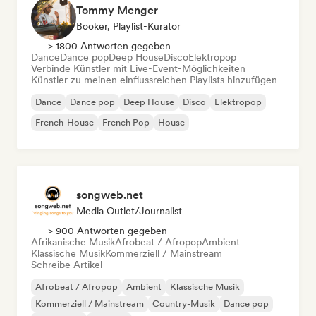
Tommy Menger
Booker, Playlist-Kurator
> 1800 Antworten gegeben
Dance
Dance pop
Deep House
Disco
Elektropop
Verbinde Künstler mit Live-Event-Möglichkeiten
Künstler zu meinen einflussreichen Playlists hinzufügen
Dance
Dance pop
Deep House
Disco
Elektropop
French-House
French Pop
House
songweb.net
Media Outlet/Journalist
> 900 Antworten gegeben
Afrikanische Musik
Afrobeat / Afropop
Ambient
Klassische Musik
Kommerziell / Mainstream
Schreibe Artikel
Afrobeat / Afropop
Ambient
Klassische Musik
Kommerziell / Mainstream
Country-Musik
Dance pop