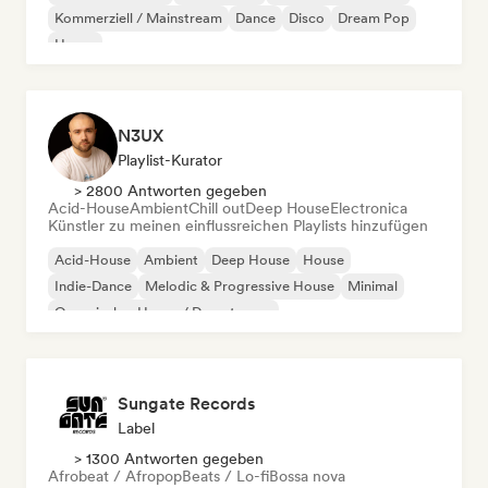
Kommerziell / Mainstream
Dance
Disco
Dream Pop
House
N3UX
Playlist-Kurator
> 2800 Antworten gegeben
Acid-House
Ambient
Chill out
Deep House
Electronica
Künstler zu meinen einflussreichen Playlists hinzufügen
Acid-House
Ambient
Deep House
House
Indie-Dance
Melodic & Progressive House
Minimal
Organischer House / Downtempo
Sungate Records
Label
> 1300 Antworten gegeben
Afrobeat / Afropop
Beats / Lo-fi
Bossa nova