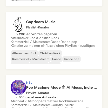
Drill/Jersey
Hip-Hop
Capricorn Music
Playlist-Kurator
> 200 Antworten gegeben
Alternativer Rock
Christian Rock
Kommerziell / Mainstream
Dance
Dance pop
Künstler zu meinen einflussreichen Playlists hinzufügen
Alternativer Rock
Christian Rock
Kommerziell / Mainstream
Dance
Dance pop
Dream Pop
Elektropop
House
NEU
Pop Machine Mode 🤖 AI Music, Indie Pop & Dream Pop
Playlist-Kurator
< 100 gegebene Antworten
Afrobeat / Afropop
Alternativer Rock
Americana
Kommerziell / Mainstream
Country-Musik