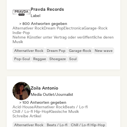
Pravda Records
Label
> 800 Antworten gegeben
Alternativer Rock
Dream Pop
Electronica
Garage-Rock
Indie-Pop
Nehme Künstler unter Vertrag oder veröffentliche deren
Musik
Alternativer Rock
Dream Pop
Garage-Rock
New wave
Pop-Soul
Reggae
Shoegaze
Soul
Zoila Antonio
Media Outlet/Journalist
> 100 Antworten gegeben
Acid-House
Alternativer Rock
Beats / Lo-fi
Chill / Lo-fi Hip-Hop
Klassische Musik
Schreibe Artikel
Alternativer Rock
Beats / Lo-fi
Chill / Lo-fi Hip-Hop