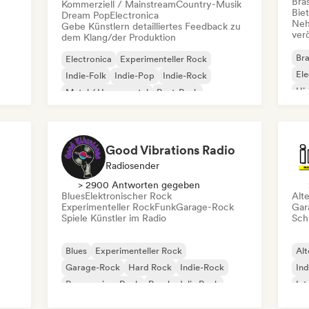
Bras
Kommerziell / Mainstream
Country-Musik
Bie
Dream Pop
Electronica
Neh
Gebe Künstlern detailliertes Feedback zu
ver
dem Klang/der Produktion
Bra
Electronica
Experimenteller Rock
Ele
Indie-Folk
Indie-Pop
Indie-Rock
Hi
Metal / Heavy metal
Post-Punk
Rock & Roll / Klassischer Rock
Good Vibrations Radio
Radiosender
> 2900 Antworten gegeben
Blues
Elektronischer Rock
Alt
Experimenteller Rock
Funk
Garage-Rock
Gar
Spiele Künstler im Radio
Schr
Blues
Experimenteller Rock
Alt
Garage-Rock
Hard Rock
Indie-Rock
Ind
Progressiver Rock
Psychedelic Rock
Int
Rock & Roll / Klassischer Rock
Po