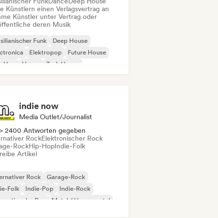
ilianischer Funk
Dance
Deep House
te Künstlern einen Verlagsvertrag an
me Künstler unter Vertrag oder
öffentliche deren Musik
silianischer Funk
Deep House
ctronica
Elektropop
Future House
p-Hop
House
Tech House
indie now
Media Outlet/Journalist
> 2400 Antworten gegeben
ernativer Rock
Elektronischer Rock
age-Rock
Hip-Hop
Indie-Folk
eibe Artikel
ernativer Rock
Garage-Rock
ie-Folk
Indie-Pop
Indie-Rock
ernationaler Rap
Metal / Heavy metal
p-Rock