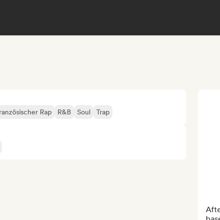
ranzösischer Rap
R&B
Soul
Trap
Afte
bas