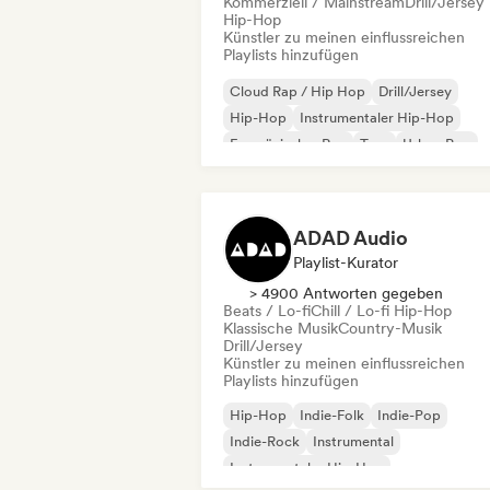
Kommerziell / Mainstream
Drill/Jersey
Hip-Hop
Künstler zu meinen einflussreichen
Playlists hinzufügen
Cloud Rap / Hip Hop
Drill/Jersey
Hip-Hop
Instrumentaler Hip-Hop
Französischer Rap
Trap
Urban Pop
Chill / Lo-fi Hip-Hop
ADAD Audio
Playlist-Kurator
> 4900 Antworten gegeben
Beats / Lo-fi
Chill / Lo-fi Hip-Hop
Klassische Musik
Country-Musik
Drill/Jersey
Künstler zu meinen einflussreichen
Playlists hinzufügen
Hip-Hop
Indie-Folk
Indie-Pop
Indie-Rock
Instrumental
Instrumentaler Hip-Hop