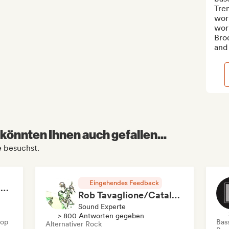
Tren
work
wor
Brod
and 
könnten Ihnen auch gefallen...
e besuchst.
Eingehendes Feedback
RAP FRANÇAIS 2026 🔥🇫🇷 (Way Records)
Rob Tavaglione/Catalyst Recording
Sound Experte
> 800 Antworten gegeben
Hop
Bas
Alternativer Rock