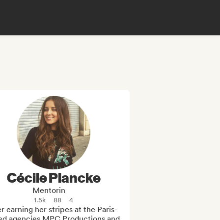
Cécile Plancke
Mentorin
1.5k
88
4
r earning her stripes at the Paris-
ed agencies MPC Productions and 