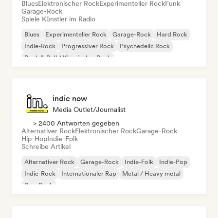
Blues
Elektronischer Rock
Experimenteller Rock
Funk
Garage-Rock
Spiele Künstler im Radio
Blues
Experimenteller Rock
Garage-Rock
Hard Rock
Indie-Rock
Progressiver Rock
Psychedelic Rock
Rock & Roll / Klassischer Rock
indie now
Media Outlet/Journalist
> 2400 Antworten gegeben
Alternativer Rock
Elektronischer Rock
Garage-Rock
Hip-Hop
Indie-Folk
Schreibe Artikel
Alternativer Rock
Garage-Rock
Indie-Folk
Indie-Pop
Indie-Rock
Internationaler Rap
Metal / Heavy metal
Pop-Rock