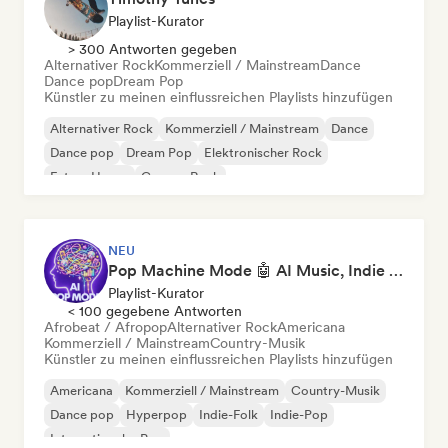
Playlist-Kurator
> 300 Antworten gegeben
Alternativer Rock
Kommerziell / Mainstream
Dance
Dance pop
Dream Pop
Künstler zu meinen einflussreichen Playlists hinzufügen
Alternativer Rock
Kommerziell / Mainstream
Dance
Dance pop
Dream Pop
Elektronischer Rock
Future House
Garage-Rock
NEU
Pop Machine Mode 🤖 AI Music, Indie Pop & Dream Pop
Playlist-Kurator
< 100 gegebene Antworten
Afrobeat / Afropop
Alternativer Rock
Americana
Kommerziell / Mainstream
Country-Musik
Künstler zu meinen einflussreichen Playlists hinzufügen
Americana
Kommerziell / Mainstream
Country-Musik
Dance pop
Hyperpop
Indie-Folk
Indie-Pop
Internationaler Pop