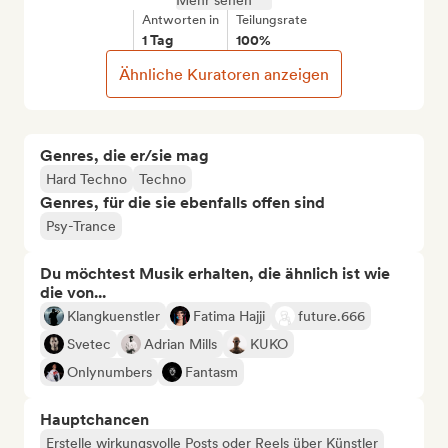
Mehr sehen
Antworten in
Teilungsrate
1 Tag
100%
Ähnliche Kuratoren anzeigen
Genres, die er/sie mag
Hard Techno
Techno
Genres, für die sie ebenfalls offen sind
Psy-Trance
Du möchtest Musik erhalten, die ähnlich ist wie
die von...
Klangkuenstler
Fatima Hajji
future.666
Svetec
Adrian Mills
KUKO
Onlynumbers
Fantasm
Hauptchancen
Erstelle wirkungsvolle Posts oder Reels über Künstler