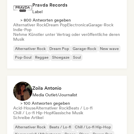
Pravda Records
Label
> 800 Antworten gegeben
Alternativer Rock
Dream Pop
Electronica
Garage-Rock
Indie-Pop
Nehme Künstler unter Vertrag oder veröffentliche deren
Musik
Alternativer Rock
Dream Pop
Garage-Rock
New wave
Pop-Soul
Reggae
Shoegaze
Soul
Zoila Antonio
Media Outlet/Journalist
> 100 Antworten gegeben
Acid-House
Alternativer Rock
Beats / Lo-fi
Chill / Lo-fi Hip-Hop
Klassische Musik
Schreibe Artikel
Alternativer Rock
Beats / Lo-fi
Chill / Lo-fi Hip-Hop