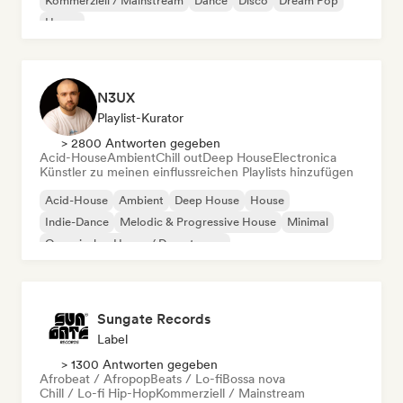
Kommerziell / Mainstream
Dance
Disco
Dream Pop
House
N3UX
Playlist-Kurator
> 2800 Antworten gegeben
Acid-House
Ambient
Chill out
Deep House
Electronica
Künstler zu meinen einflussreichen Playlists hinzufügen
Acid-House
Ambient
Deep House
House
Indie-Dance
Melodic & Progressive House
Minimal
Organischer House / Downtempo
Sungate Records
Label
> 1300 Antworten gegeben
Afrobeat / Afropop
Beats / Lo-fi
Bossa nova
Chill / Lo-fi Hip-Hop
Kommerziell / Mainstream