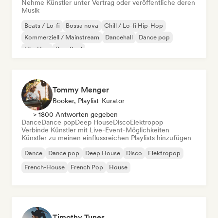
Nehme Künstler unter Vertrag oder veröffentliche deren
Musik
Beats / Lo-fi
Bossa nova
Chill / Lo-fi Hip-Hop
Kommerziell / Mainstream
Dancehall
Dance pop
Hip-Hop
Pop-Soul
Tommy Menger
Booker, Playlist-Kurator
> 1800 Antworten gegeben
Dance
Dance pop
Deep House
Disco
Elektropop
Verbinde Künstler mit Live-Event-Möglichkeiten
Künstler zu meinen einflussreichen Playlists hinzufügen
Dance
Dance pop
Deep House
Disco
Elektropop
French-House
French Pop
House
Timothy Tunes