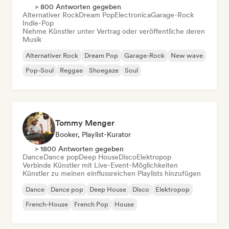
> 800 Antworten gegeben
Alternativer Rock
Dream Pop
Electronica
Garage-Rock
Indie-Pop
Nehme Künstler unter Vertrag oder veröffentliche deren
Musik
Alternativer Rock
Dream Pop
Garage-Rock
New wave
Pop-Soul
Reggae
Shoegaze
Soul
Tommy Menger
Booker, Playlist-Kurator
> 1800 Antworten gegeben
Dance
Dance pop
Deep House
Disco
Elektropop
Verbinde Künstler mit Live-Event-Möglichkeiten
Künstler zu meinen einflussreichen Playlists hinzufügen
Dance
Dance pop
Deep House
Disco
Elektropop
French-House
French Pop
House