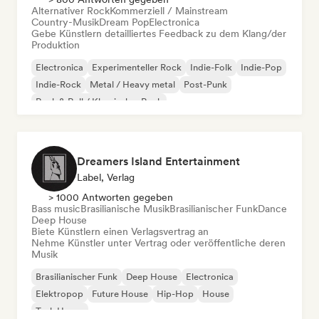
Alternativer Rock
Kommerziell / Mainstream
Country-Musik
Dream Pop
Electronica
Gebe Künstlern detailliertes Feedback zu dem Klang/der
Produktion
Electronica
Experimenteller Rock
Indie-Folk
Indie-Pop
Indie-Rock
Metal / Heavy metal
Post-Punk
Rock & Roll / Klassischer Rock
Dreamers Island Entertainment
Label, Verlag
> 1000 Antworten gegeben
Bass music
Brasilianische Musik
Brasilianischer Funk
Dance
Deep House
Biete Künstlern einen Verlagsvertrag an
Nehme Künstler unter Vertrag oder veröffentliche deren
Musik
Brasilianischer Funk
Deep House
Electronica
Elektropop
Future House
Hip-Hop
House
Tech House