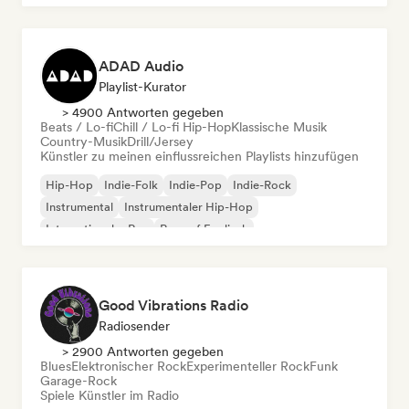
ADAD Audio
Playlist-Kurator
> 4900 Antworten gegeben
Beats / Lo-fi
Chill / Lo-fi Hip-Hop
Klassische Musik
Country-Musik
Drill/Jersey
Künstler zu meinen einflussreichen Playlists hinzufügen
Hip-Hop
Indie-Folk
Indie-Pop
Indie-Rock
Instrumental
Instrumentaler Hip-Hop
Internationaler Rap
Rap auf Englisch
Good Vibrations Radio
Radiosender
> 2900 Antworten gegeben
Blues
Elektronischer Rock
Experimenteller Rock
Funk
Garage-Rock
Spiele Künstler im Radio