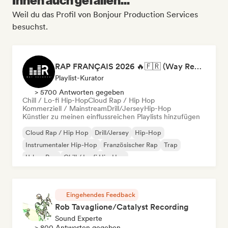
Weil du das Profil von Bonjour Production Services
besuchst.
RAP FRANÇAIS 2026 🔥🇫🇷 (Way Records)
Playlist-Kurator
> 5700 Antworten gegeben
Chill / Lo-fi Hip-Hop
Cloud Rap / Hip Hop
Kommerziell / Mainstream
Drill/Jersey
Hip-Hop
Künstler zu meinen einflussreichen Playlists hinzufügen
Cloud Rap / Hip Hop
Drill/Jersey
Hip-Hop
Instrumentaler Hip-Hop
Französischer Rap
Trap
Urban Pop
Chill / Lo-fi Hip-Hop
Eingehendes Feedback
Rob Tavaglione/Catalyst Recording
Sound Experte
> 800 Antworten gegeben