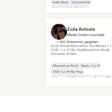
Indie-Rock
Instrumental
Instrumentaler Hip-Hop
Internationaler Rap
Rap auf Englisch
Zoila Antonio
Media Outlet/Journalist
> 100 Antworten gegeben
Acid-House
Alternativer Rock
Beats / L
Chill / Lo-fi Hip-Hop
Klassische Musik
Schreibe Artikel
Alternativer Rock
Beats / Lo-fi
Chill / Lo-fi Hip-Hop
Kommerziell / Mainstream
Dance
Dis
Dream Pop
House