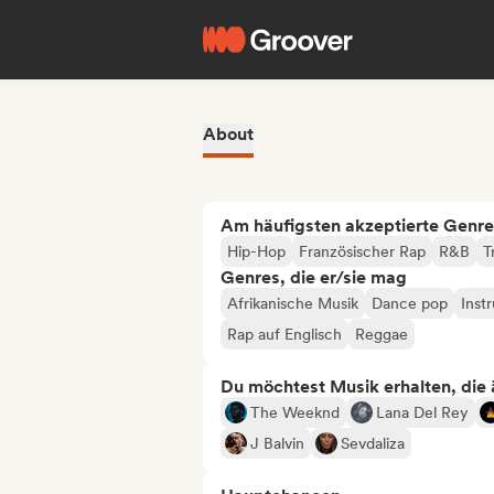
About
Am häufigsten akzeptierte Genre
Hip-Hop
Französischer Rap
R&B
T
Genres, die er/sie mag
Afrikanische Musik
Dance pop
Inst
Rap auf Englisch
Reggae
Du möchtest Musik erhalten, die äh
The Weeknd
Lana Del Rey
J Balvin
Sevdaliza