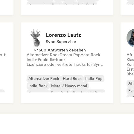
Progressiver Rock
Psychedelic Rock
Int
Rock & Roll / Klassischer Rock
Po
Lorenzo Lautz
Sync Supervisor
> 1600 Antworten gegeben
o-fi
Alternativer Rock
Dream Pop
Hard Rock
Afr
Indie-Pop
Indie-Rock
Kla
Lizenziere oder vertrete Tracks für Sync
Kom
Erst
übe
Alternativer Rock
Hard Rock
Indie-Pop
Afr
Indie-Rock
Metal / Heavy metal
Fu
co
New wave
Post-Punk
Psychedelic Rock
Ind