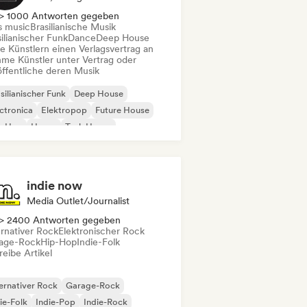
> 1000 Antworten gegeben
s music
Brasilianische Musik
ilianischer Funk
Dance
Deep House
te Künstlern einen Verlagsvertrag an
me Künstler unter Vertrag oder
öffentliche deren Musik
silianischer Funk
Deep House
ctronica
Elektropop
Future House
p-Hop
House
Tech House
indie now
Media Outlet/Journalist
> 2400 Antworten gegeben
ernativer Rock
Elektronischer Rock
age-Rock
Hip-Hop
Indie-Folk
eibe Artikel
ernativer Rock
Garage-Rock
ie-Folk
Indie-Pop
Indie-Rock