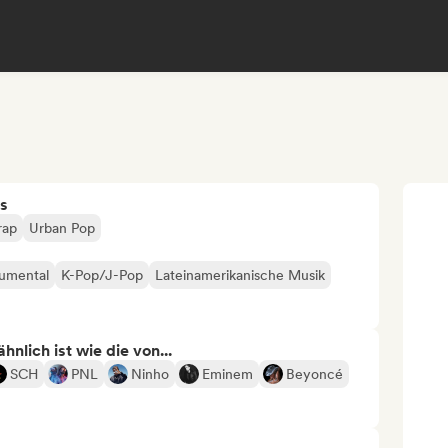
s
rap
Urban Pop
rumental
K-Pop/J-Pop
Lateinamerikanische Musik
nlich ist wie die von...
SCH
PNL
Ninho
Eminem
Beyoncé