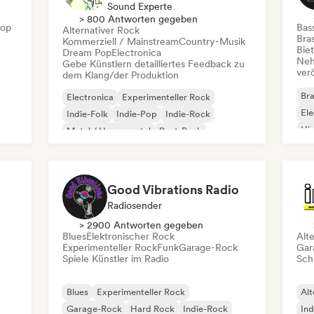
Sound Experte
> 800 Antworten gegeben
Hop
Bas
Alternativer Rock
Bras
Kommerziell / Mainstream
Country-Musik
Bie
Dream Pop
Electronica
Neh
Gebe Künstlern detailliertes Feedback zu
ver
dem Klang/der Produktion
Bra
Electronica
Experimenteller Rock
Ele
Indie-Folk
Indie-Pop
Indie-Rock
Hi
Metal / Heavy metal
Post-Punk
Rock & Roll / Klassischer Rock
Good Vibrations Radio
Radiosender
> 2900 Antworten gegeben
Blues
Elektronischer Rock
Alt
Experimenteller Rock
Funk
Garage-Rock
Gar
Spiele Künstler im Radio
Schr
Blues
Experimenteller Rock
Alt
Garage-Rock
Hard Rock
Indie-Rock
Ind