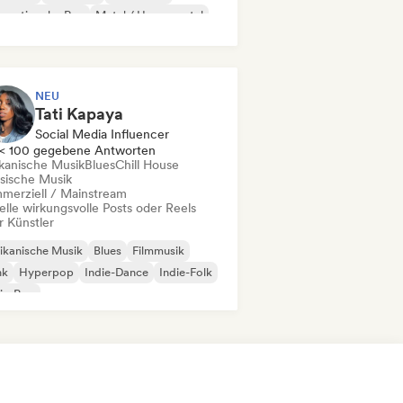
ernationaler Rap
Metal / Heavy metal
p-Rock
NEU
Tati Kapaya
Social Media Influencer
< 100 gegebene Antworten
ikanische Musik
Blues
Chill House
ssische Musik
merziell / Mainstream
elle wirkungsvolle Posts oder Reels
r Künstler
ikanische Musik
Blues
Filmmusik
nk
Hyperpop
Indie-Dance
Indie-Folk
ie-Pop