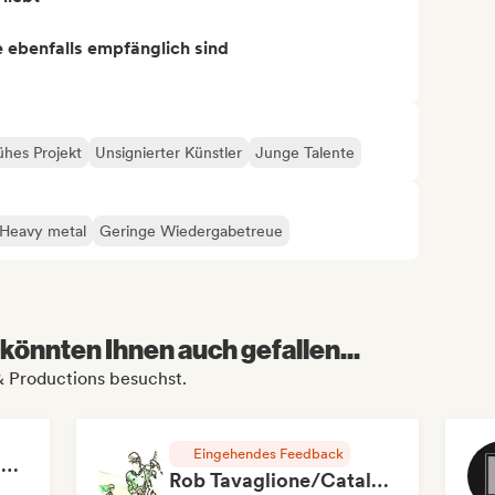
ie ebenfalls empfänglich sind
ühes Projekt
Unsignierter Künstler
Junge Talente
 Heavy metal
Geringe Wiedergabetreue
könnten Ihnen auch gefallen...
 & Productions besuchst.
Eingehendes Feedback
RAP FRANÇAIS 2026 🔥🇫🇷 (Way Records)
Rob Tavaglione/Catalyst Recording