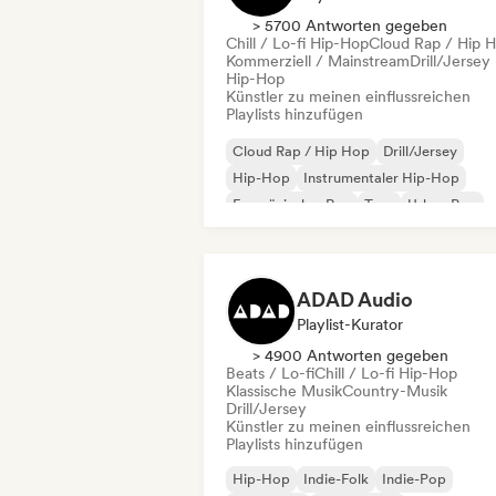
> 5700 Antworten gegeben
Chill / Lo-fi Hip-Hop
Cloud Rap / Hip 
Kommerziell / Mainstream
Drill/Jersey
Hip-Hop
Künstler zu meinen einflussreichen
Playlists hinzufügen
Cloud Rap / Hip Hop
Drill/Jersey
Hip-Hop
Instrumentaler Hip-Hop
Französischer Rap
Trap
Urban Pop
Chill / Lo-fi Hip-Hop
ADAD Audio
Playlist-Kurator
> 4900 Antworten gegeben
Beats / Lo-fi
Chill / Lo-fi Hip-Hop
Klassische Musik
Country-Musik
Drill/Jersey
Künstler zu meinen einflussreichen
Playlists hinzufügen
Hip-Hop
Indie-Folk
Indie-Pop