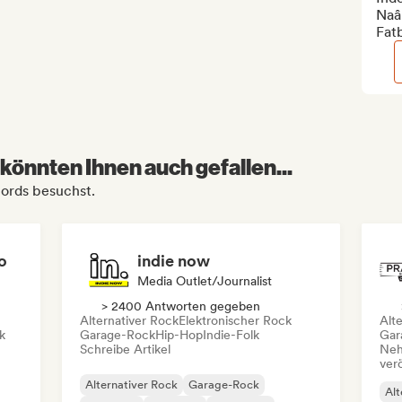
Naâ
Fat
könnten Ihnen auch gefallen...
cords besuchst.
o
indie now
Media Outlet/Journalist
> 2400 Antworten gegeben
Alternativer Rock
Elektronischer Rock
Alt
k
Garage-Rock
Hip-Hop
Indie-Folk
Gar
Schreibe Artikel
Neh
ver
Alternativer Rock
Garage-Rock
Alt