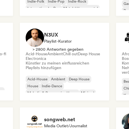
Indie-Folk
Indie-Pop
Indie-Rock
Ga
Internationaler Rap
Metal / Heavy metal
Re
Pop-Rock
N3UX
Playlist-Kurator
> 2800 Antworten gegeben
o-fi
Acid-House
Ambient
Chill out
Deep House
Afr
Electronica
Bos
Künstler zu meinen einflussreichen
Kom
Playlists hinzufügen
Neh
ver
Acid-House
Ambient
Deep House
Bea
House
Indie-Dance
Chi
co
Melodic & Progressive House
Minimal
Kom
Organischer House / Downtempo
Da
songweb.net
Media Outlet/Journalist