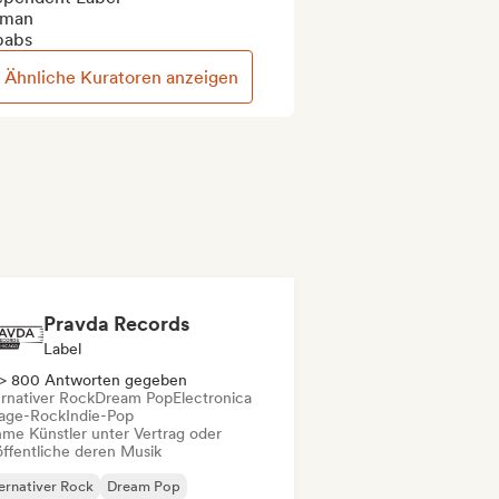
man

babs
Ähnliche Kuratoren anzeigen
Pravda Records
Label
> 800 Antworten gegeben
ernativer Rock
Dream Pop
Electronica
age-Rock
Indie-Pop
me Künstler unter Vertrag oder
öffentliche deren Musik
ernativer Rock
Dream Pop