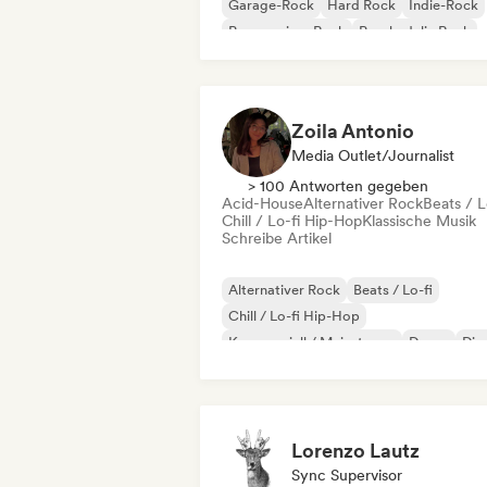
Garage-Rock
Hard Rock
Indie-Rock
Progressiver Rock
Psychedelic Rock
Rock & Roll / Klassischer Rock
Zoila Antonio
Media Outlet/Journalist
> 100 Antworten gegeben
Acid-House
Alternativer Rock
Beats / L
Chill / Lo-fi Hip-Hop
Klassische Musik
Schreibe Artikel
Alternativer Rock
Beats / Lo-fi
Chill / Lo-fi Hip-Hop
Kommerziell / Mainstream
Dance
Dis
Dream Pop
House
Lorenzo Lautz
Sync Supervisor