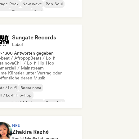
rage-Rock
New wave
Pop-Soul
ggae
Shoegaze
Soul
Sungate Records
Label
> 1300 Antworten gegeben
obeat / Afropop
Beats / Lo-fi
sa nova
Chill / Lo-fi Hip-Hop
merziell / Mainstream
me Künstler unter Vertrag oder
öffentliche deren Musik
ts / Lo-fi
Bossa nova
ll / Lo-fi Hip-Hop
merziell / Mainstream
Dancehall
nce pop
Hip-Hop
Pop-Soul
NEU
Zhakira Razhé
Social Media Influencer