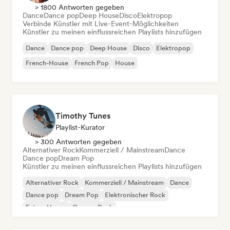
> 1800 Antworten gegeben
Dance
Dance pop
Deep House
Disco
Elektropop
Verbinde Künstler mit Live-Event-Möglichkeiten
Künstler zu meinen einflussreichen Playlists hinzufügen
Dance
Dance pop
Deep House
Disco
Elektropop
French-House
French Pop
House
Timothy Tunes
Playlist-Kurator
> 300 Antworten gegeben
Alternativer Rock
Kommerziell / Mainstream
Dance
Dance pop
Dream Pop
Künstler zu meinen einflussreichen Playlists hinzufügen
Alternativer Rock
Kommerziell / Mainstream
Dance
Dance pop
Dream Pop
Elektronischer Rock
Future House
Garage-Rock