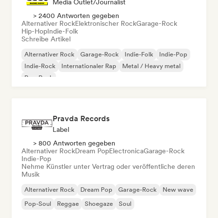
Media Outlet/Journalist
> 2400 Antworten gegeben
Alternativer Rock
Elektronischer Rock
Garage-Rock
Hip-Hop
Indie-Folk
Schreibe Artikel
Alternativer Rock
Garage-Rock
Indie-Folk
Indie-Pop
Indie-Rock
Internationaler Rap
Metal / Heavy metal
Pop-Rock
Pravda Records
Label
> 800 Antworten gegeben
Alternativer Rock
Dream Pop
Electronica
Garage-Rock
Indie-Pop
Nehme Künstler unter Vertrag oder veröffentliche deren
Musik
Alternativer Rock
Dream Pop
Garage-Rock
New wave
Pop-Soul
Reggae
Shoegaze
Soul