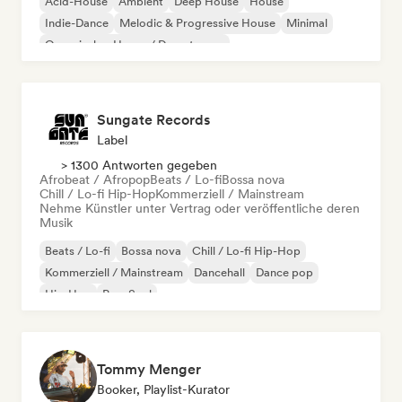
Acid-House
Ambient
Deep House
House
Indie-Dance
Melodic & Progressive House
Minimal
Organischer House / Downtempo
Sungate Records
Label
> 1300 Antworten gegeben
Afrobeat / Afropop
Beats / Lo-fi
Bossa nova
Chill / Lo-fi Hip-Hop
Kommerziell / Mainstream
Nehme Künstler unter Vertrag oder veröffentliche deren
Musik
Beats / Lo-fi
Bossa nova
Chill / Lo-fi Hip-Hop
Kommerziell / Mainstream
Dancehall
Dance pop
Hip-Hop
Pop-Soul
Tommy Menger
Booker, Playlist-Kurator