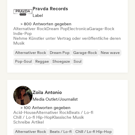
Pravda Records
Label
> 800 Antworten gegeben
Alternativer Rock
Dream Pop
Electronica
Garage-Rock
Indie-Pop
Nehme Künstler unter Vertrag oder veröffentliche deren
Musik
Alternativer Rock
Dream Pop
Garage-Rock
New wave
Pop-Soul
Reggae
Shoegaze
Soul
Zoila Antonio
Media Outlet/Journalist
> 100 Antworten gegeben
Acid-House
Alternativer Rock
Beats / Lo-fi
Chill / Lo-fi Hip-Hop
Klassische Musik
Schreibe Artikel
Alternativer Rock
Beats / Lo-fi
Chill / Lo-fi Hip-Hop