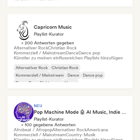
Drill/Jersey
Hip-Hop
Capricorn Music
Playlist-Kurator
> 200 Antworten gegeben
Alternativer Rock
Christian Rock
Kommerziell / Mainstream
Dance
Dance pop
Künstler zu meinen einflussreichen Playlists hinzufügen
Alternativer Rock
Christian Rock
Kommerziell / Mainstream
Dance
Dance pop
Dream Pop
Elektropop
House
NEU
Pop Machine Mode 🤖 AI Music, Indie Pop & Dream Pop
Playlist-Kurator
< 100 gegebene Antworten
Afrobeat / Afropop
Alternativer Rock
Americana
Kommerziell / Mainstream
Country-Musik
Künstler zu meinen einflussreichen Playlists hinzufügen