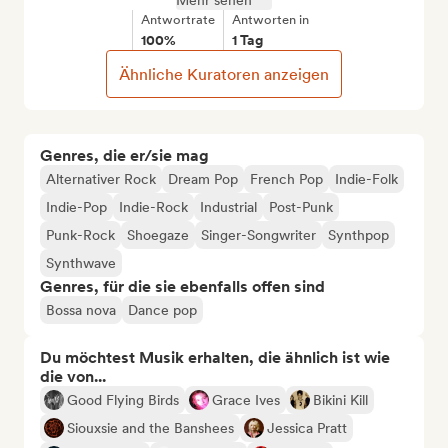
Mehr sehen
Antwortrate
Antworten in
100%
1 Tag
Ähnliche Kuratoren anzeigen
Genres, die er/sie mag
Alternativer Rock
Dream Pop
French Pop
Indie-Folk
Indie-Pop
Indie-Rock
Industrial
Post-Punk
Punk-Rock
Shoegaze
Singer-Songwriter
Synthpop
Synthwave
Genres, für die sie ebenfalls offen sind
Bossa nova
Dance pop
Du möchtest Musik erhalten, die ähnlich ist wie
die von...
Good Flying Birds
Grace Ives
Bikini Kill
Siouxsie and the Banshees
Jessica Pratt