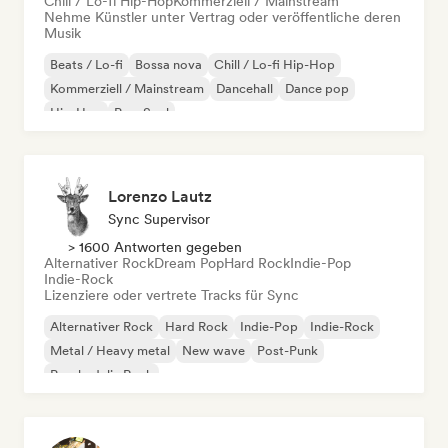
Chill / Lo-fi Hip-Hop
Kommerziell / Mainstream
Nehme Künstler unter Vertrag oder veröffentliche deren
Musik
Beats / Lo-fi
Bossa nova
Chill / Lo-fi Hip-Hop
Kommerziell / Mainstream
Dancehall
Dance pop
Hip-Hop
Pop-Soul
Lorenzo Lautz
Sync Supervisor
> 1600 Antworten gegeben
Alternativer Rock
Dream Pop
Hard Rock
Indie-Pop
Indie-Rock
Lizenziere oder vertrete Tracks für Sync
Alternativer Rock
Hard Rock
Indie-Pop
Indie-Rock
Metal / Heavy metal
New wave
Post-Punk
Psychedelic Rock