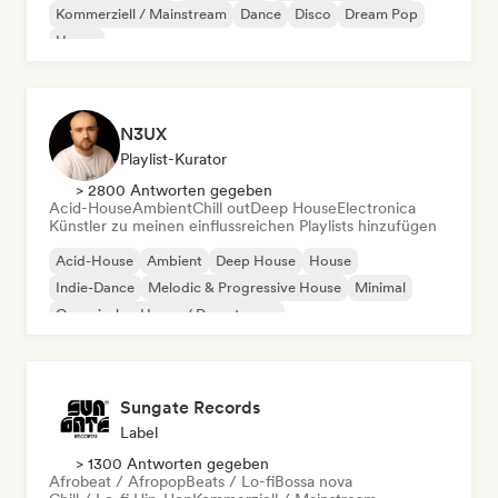
Kommerziell / Mainstream
Dance
Disco
Dream Pop
House
N3UX
Playlist-Kurator
> 2800 Antworten gegeben
Acid-House
Ambient
Chill out
Deep House
Electronica
Künstler zu meinen einflussreichen Playlists hinzufügen
Acid-House
Ambient
Deep House
House
Indie-Dance
Melodic & Progressive House
Minimal
Organischer House / Downtempo
Sungate Records
Label
> 1300 Antworten gegeben
Afrobeat / Afropop
Beats / Lo-fi
Bossa nova