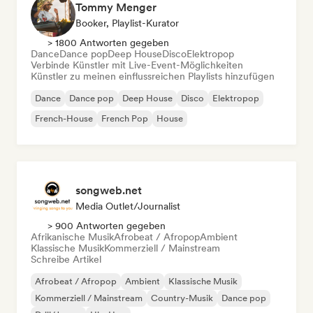
Tommy Menger
Booker, Playlist-Kurator
> 1800 Antworten gegeben
Dance
Dance pop
Deep House
Disco
Elektropop
Verbinde Künstler mit Live-Event-Möglichkeiten
Künstler zu meinen einflussreichen Playlists hinzufügen
Dance
Dance pop
Deep House
Disco
Elektropop
French-House
French Pop
House
songweb.net
Media Outlet/Journalist
> 900 Antworten gegeben
Afrikanische Musik
Afrobeat / Afropop
Ambient
Klassische Musik
Kommerziell / Mainstream
Schreibe Artikel
Afrobeat / Afropop
Ambient
Klassische Musik
Kommerziell / Mainstream
Country-Musik
Dance pop