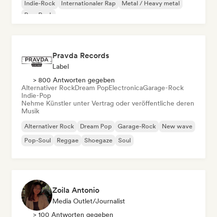
Indie-Rock
Internationaler Rap
Metal / Heavy metal
Pop-Rock
Pravda Records
Label
> 800 Antworten gegeben
Alternativer Rock
Dream Pop
Electronica
Garage-Rock
Indie-Pop
Nehme Künstler unter Vertrag oder veröffentliche deren
Musik
Alternativer Rock
Dream Pop
Garage-Rock
New wave
Pop-Soul
Reggae
Shoegaze
Soul
Zoila Antonio
Media Outlet/Journalist
> 100 Antworten gegeben