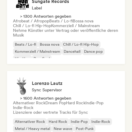
Sungate Records
Label
> 1300 Antworten gegeben
Afrobeat / Afropop
Beats / Lo-fi
Bossa nova
Chill / Lo-fi Hip-Hop
Kommerziell / Mainstream
Nehme Künstler unter Vertrag oder veröffentliche deren
Musik
Beats / Lo-fi
Bossa nova
Chill / Lo-fi Hip-Hop
Kommerziell / Mainstream
Dancehall
Dance pop
Hip-Hop
Pop-Soul
Lorenzo Lautz
Sync Supervisor
> 1600 Antworten gegeben
Alternativer Rock
Dream Pop
Hard Rock
Indie-Pop
Indie-Rock
Lizenziere oder vertrete Tracks für Sync
Alternativer Rock
Hard Rock
Indie-Pop
Indie-Rock
Metal / Heavy metal
New wave
Post-Punk