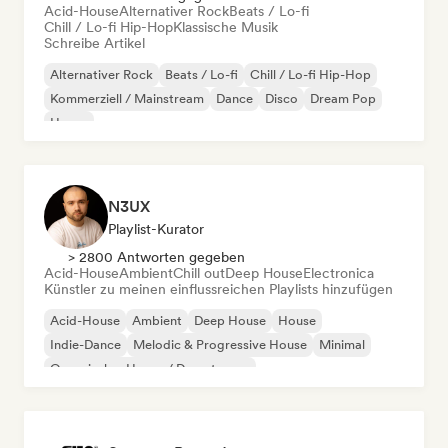
Acid-House
Alternativer Rock
Beats / Lo-fi
Chill / Lo-fi Hip-Hop
Klassische Musik
Schreibe Artikel
Alternativer Rock
Beats / Lo-fi
Chill / Lo-fi Hip-Hop
Kommerziell / Mainstream
Dance
Disco
Dream Pop
House
N3UX
Playlist-Kurator
> 2800 Antworten gegeben
Acid-House
Ambient
Chill out
Deep House
Electronica
Künstler zu meinen einflussreichen Playlists hinzufügen
Acid-House
Ambient
Deep House
House
Indie-Dance
Melodic & Progressive House
Minimal
Organischer House / Downtempo