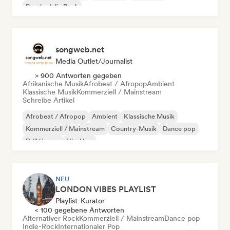
Psychedelic Rock
songweb.net
Media Outlet/Journalist
> 900 Antworten gegeben
Afrikanische Musik
Afrobeat / Afropop
Ambient
Klassische Musik
Kommerziell / Mainstream
Schreibe Artikel
Afrobeat / Afropop
Ambient
Klassische Musik
Kommerziell / Mainstream
Country-Musik
Dance pop
Drill/Jersey
Hip-Hop
NEU
LONDON VIBES PLAYLIST
Playlist-Kurator
< 100 gegebene Antworten
Alternativer Rock
Kommerziell / Mainstream
Dance pop
Indie-Rock
Internationaler Pop