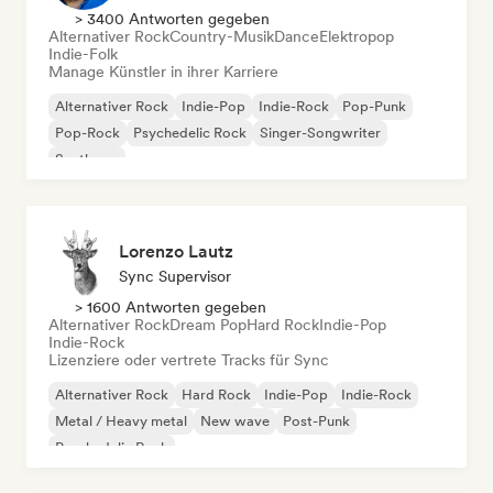
> 3400 Antworten gegeben
Alternativer Rock
Country-Musik
Dance
Elektropop
Indie-Folk
Manage Künstler in ihrer Karriere
Alternativer Rock
Indie-Pop
Indie-Rock
Pop-Punk
Pop-Rock
Psychedelic Rock
Singer-Songwriter
Synthpop
Lorenzo Lautz
Sync Supervisor
> 1600 Antworten gegeben
Alternativer Rock
Dream Pop
Hard Rock
Indie-Pop
Indie-Rock
Lizenziere oder vertrete Tracks für Sync
Alternativer Rock
Hard Rock
Indie-Pop
Indie-Rock
Metal / Heavy metal
New wave
Post-Punk
Psychedelic Rock