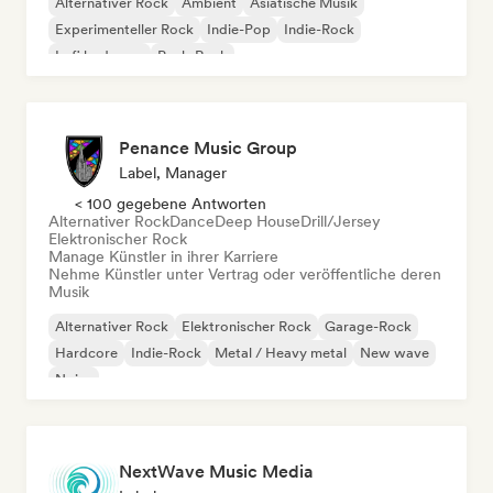
Alternativer Rock
Ambient
Asiatische Musik
Experimenteller Rock
Indie-Pop
Indie-Rock
Lofi bedroom
Punk-Rock
Penance Music Group
Label, Manager
< 100 gegebene Antworten
Alternativer Rock
Dance
Deep House
Drill/Jersey
Elektronischer Rock
Manage Künstler in ihrer Karriere
Nehme Künstler unter Vertrag oder veröffentliche deren
Musik
Alternativer Rock
Elektronischer Rock
Garage-Rock
Hardcore
Indie-Rock
Metal / Heavy metal
New wave
Noise
NextWave Music Media