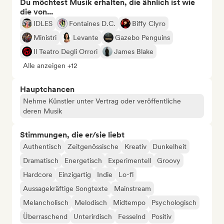
Du möchtest Musik erhalten, die ähnlich ist wie
die von...
IDLES
Fontaines D.C.
Biffy Clyro
Ministri
Levante
Gazebo Penguins
Il Teatro Degli Orrori
James Blake
Alle anzeigen +12
Hauptchancen
Nehme Künstler unter Vertrag oder veröffentliche
deren Musik
Stimmungen, die er/sie liebt
Authentisch
Zeitgenössische
Kreativ
Dunkelheit
Dramatisch
Energetisch
Experimentell
Groovy
Hardcore
Einzigartig
Indie
Lo-fi
Aussagekräftige Songtexte
Mainstream
Melancholisch
Melodisch
Midtempo
Psychologisch
Überraschend
Unterirdisch
Fesselnd
Positiv